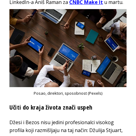
LinkedIn-a Aniš Raman za
CNBC Make It
u martu.
Posao, direktori, sposobnost (Pexels)
Učiti do kraja života znači uspeh
Džesi i Bezos nisu jedini profesionalci visokog
profila koji razmišljaju na taj način: Džulija Stjuart,