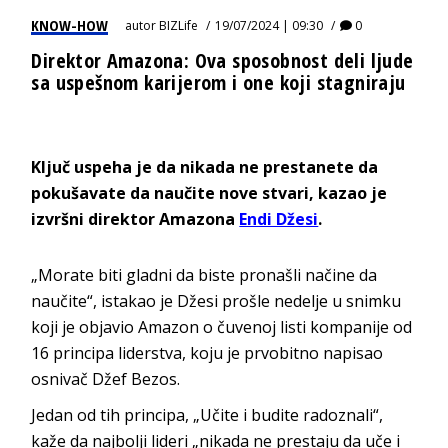
KNOW-HOW
autor
BIZLife
19/07/2024 | 09:30
0
Direktor Amazona: Ova sposobnost deli ljude
sa uspešnom karijerom i one koji stagniraju
Ključ uspeha je da nikada ne prestanete da
pokušavate da naučite nove stvari, kazao je
izvršni direktor Amazona
Endi Džesi
.
„Morate biti gladni da biste pronašli načine da
naučite“, istakao je Džesi prošle nedelje u snimku
koji je objavio Amazon o čuvenoj listi kompanije od
16 principa liderstva, koju je prvobitno napisao
osnivač Džef Bezos.
Jedan od tih principa, „Učite i budite radoznali“,
kaže da najbolji lideri „nikada ne prestaju da uče i