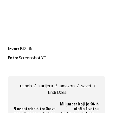
Izvor:
BIZLife
Foto:
Screenshot YT
uspeh
/
karijera
/
amazon
/
savet
/
Endi Dzesi
Milijarder koji je 90-ih
5 nepotrebnih troškova
uložio životnu