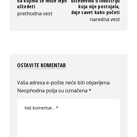
na kojima se može lepo
ušteđevinu u industriju
uštedeti
koja nije postojala,
daje savet kako početi
prethodna vest
naredna vest
OSTAVITE KOMENTAR
Vaša adresa e-pošte neće biti objavljena.
Neophodna polja su označena
*