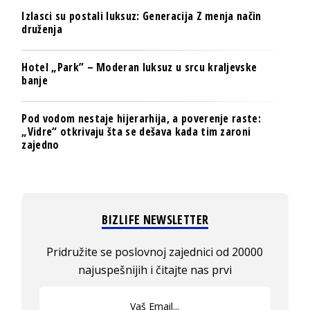
Izlasci su postali luksuz: Generacija Z menja način
druženja
Hotel „Park” – Moderan luksuz u srcu kraljevske
banje
Pod vodom nestaje hijerarhija, a poverenje raste:
„Vidre“ otkrivaju šta se dešava kada tim zaroni
zajedno
BIZLIFE NEWSLETTER
Pridružite se poslovnoj zajednici od 20000
najuspešnijih i čitajte nas prvi