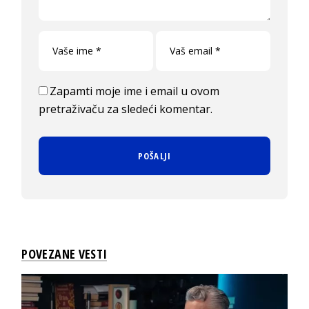
Zapamti moje ime i email u ovom
pretraživaču za sledeći komentar.
POVEZANE VESTI