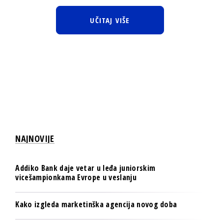
UČITAJ VIŠE
NAJNOVIJE
Addiko Bank daje vetar u leđa juniorskim
vicešampionkama Evrope u veslanju
Kako izgleda marketinška agencija novog doba