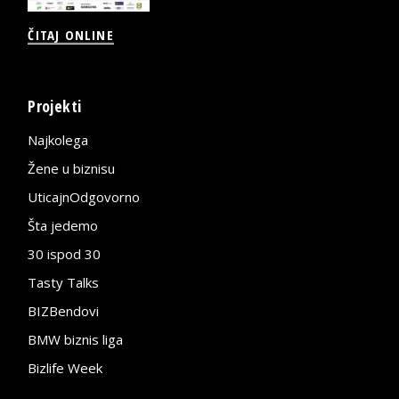
ČITAJ ONLINE
Projekti
Najkolega
Žene u biznisu
UticajnOdgovorno
Šta jedemo
30 ispod 30
Tasty Talks
BIZBendovi
BMW biznis liga
Bizlife Week