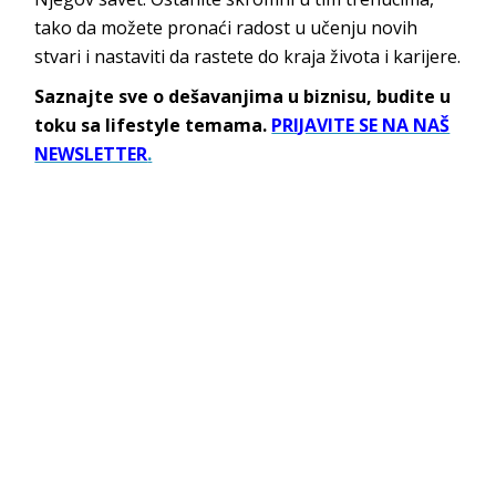
tako da možete pronaći radost u učenju novih
stvari i nastaviti da rastete do kraja života i karijere.
Saznajte sve o dešavanjima u biznisu, budite u
toku sa lifestyle temama.
PRIJAVITE SE NA NAŠ
NEWSLETTER
.