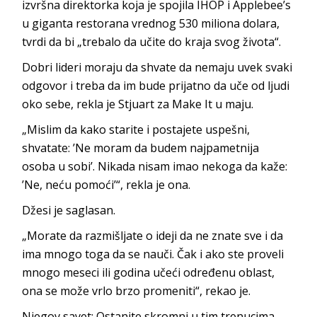
izvršna direktorka koja je spojila IHOP i Applebee’s
u giganta restorana vrednog 530 miliona dolara,
tvrdi da bi „trebalo da učite do kraja svog života“.
Dobri lideri moraju da shvate da nemaju uvek svaki
odgovor i treba da im bude prijatno da uče od ljudi
oko sebe, rekla je Stjuart za Make It u maju.
„Mislim da kako starite i postajete uspešni,
shvatate: ’Ne moram da budem najpametnija
osoba u sobi’. Nikada nisam imao nekoga da kaže:
’Ne, neću pomoći’“, rekla je ona.
Džesi je saglasan.
„Morate da razmišljate o ideji da ne znate sve i da
ima mnogo toga da se nauči. Čak i ako ste proveli
mnogo meseci ili godina učeći određenu oblast,
ona se može vrlo brzo promeniti“, rekao je.
Njegov savet: Ostanite skromni u tim trenucima,