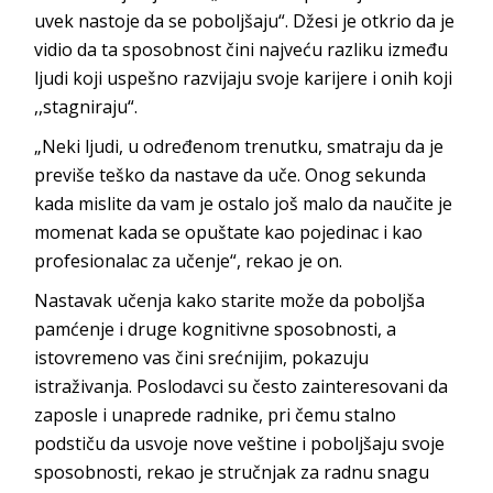
uvek nastoje da se poboljšaju“. Džesi je otkrio da je
vidio da ta sposobnost čini najveću razliku između
ljudi koji uspešno razvijaju svoje karijere i onih koji
,,stagniraju“.
„Neki ljudi, u određenom trenutku, smatraju da je
previše teško da nastave da uče. Onog sekunda
kada mislite da vam je ostalo još malo da naučite je
momenat kada se opuštate kao pojedinac i kao
profesionalac za učenje“, rekao je on.
Nastavak učenja kako starite može da poboljša
pamćenje i druge kognitivne sposobnosti, a
istovremeno vas čini srećnijim, pokazuju
istraživanja. Poslodavci su često zainteresovani da
zaposle i unaprede radnike, pri čemu stalno
podstiču da usvoje nove veštine i poboljšaju svoje
sposobnosti, rekao je stručnjak za radnu snagu