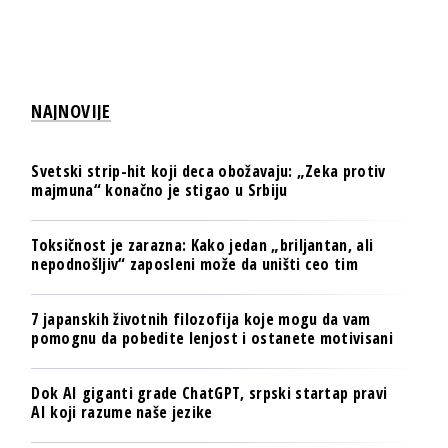
NAJNOVIJE
Svetski strip-hit koji deca obožavaju: „Zeka protiv
majmuna“ konačno je stigao u Srbiju
Toksičnost je zarazna: Kako jedan „briljantan, ali
nepodnošljiv“ zaposleni može da uništi ceo tim
7 japanskih životnih filozofija koje mogu da vam
pomognu da pobedite lenjost i ostanete motivisani
Dok AI giganti grade ChatGPT, srpski startap pravi
AI koji razume naše jezike