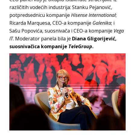
različitih vodećih industrija: Stanku Pejanović,
potpredsednicu kompanije
Hisense International
;
Ricarda Marquesa, CEO-a kompanije
Galenika
; i
Sašu Popovića, suosnivača i CEO-a kompanije
Vega
IT
. Moderator panela bila je
Diana Gligorijević,
suosnivačica kompanije
TeleGroup
.