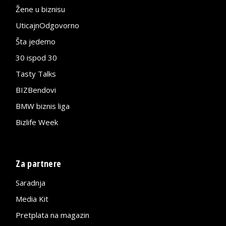
Žene u biznisu
UticajnOdgovorno
Šta jedemo
30 ispod 30
Tasty Talks
BIZBendovi
BMW biznis liga
Bizlife Week
Za partnere
Saradnja
Media Kit
Pretplata na magazin