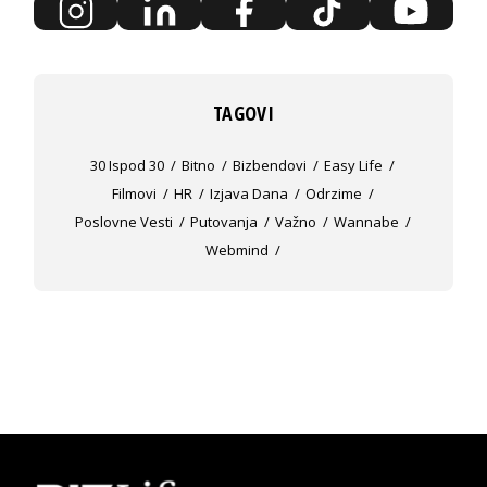
TAGOVI
30 Ispod 30
Bitno
Bizbendovi
Easy Life
Filmovi
HR
Izjava Dana
Odrzime
Poslovne Vesti
Putovanja
Važno
Wannabe
Webmind