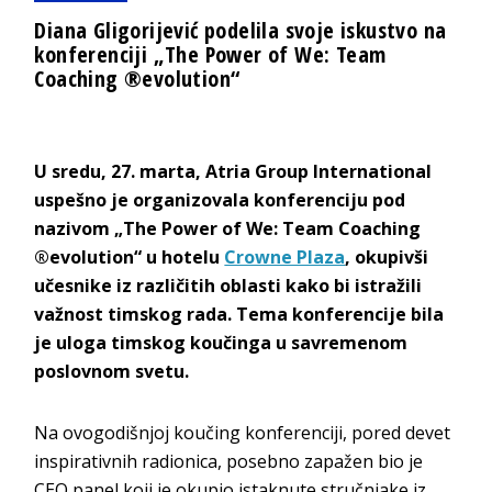
Diana Gligorijević podelila svoje iskustvo na
konferenciji „The Power of We: Team
Coaching ®evolution“
U sredu, 27. marta, Atria Group International
uspešno je organizovala konferenciju pod
nazivom „The Power of We: Team Coaching
®evolution“ u hotelu
Crowne Plaza
, okupivši
učesnike iz različitih oblasti kako bi istražili
važnost timskog rada. Tema konferencije bila
je uloga timskog koučinga u savremenom
poslovnom svetu.
Na ovogodišnjoj koučing konferenciji, pored devet
inspirativnih radionica, posebno zapažen bio je
CEO panel koji je okupio istaknute stručnjake iz