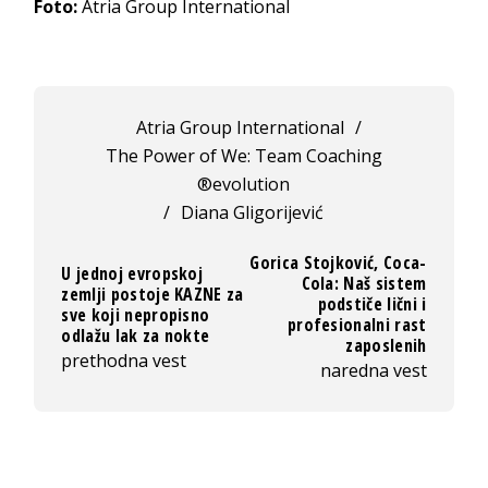
Foto:
Atria Group International
Atria Group International
/
The Power of We: Team Coaching
®evolution
/
Diana Gligorijević
Gorica Stojković, Coca-
U jednoj evropskoj
Cola: Naš sistem
zemlji postoje KAZNE za
podstiče lični i
sve koji nepropisno
profesionalni rast
odlažu lak za nokte
zaposlenih
prethodna vest
naredna vest