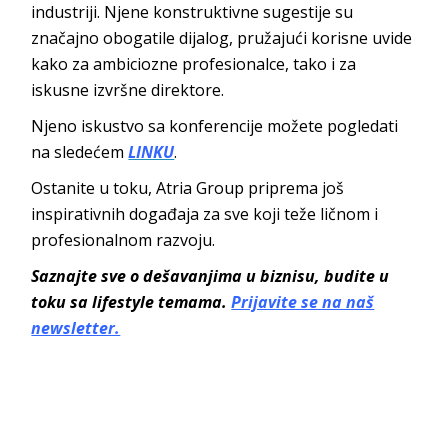
industriji. Njene konstruktivne sugestije su
značajno obogatile dijalog, pružajući korisne uvide
kako za ambiciozne profesionalce, tako i za
iskusne izvršne direktore.
Njeno iskustvo sa konferencije možete pogledati
na sledećem
LINKU
.
Ostanite u toku, Atria Group priprema još
inspirativnih događaja za sve koji teže ličnom i
profesionalnom razvoju.
Saznajte sve o dešavanjima u biznisu, budite u
toku sa lifestyle temama.
Prijavite se na naš
newsletter.