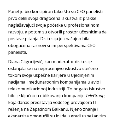
Panel je bio koncipiran tako što su CEO panelisti
prvo delili svoja dragocena iskustva iz prakse,
naglašavajući svoje početke u profesionalnom
razvoju, a potom su otvorili prostor učesnicima da
postave pitanja. Diskusija je značajno bila
obogaćena raznovrsnim perspektivama CEO
panelista.
Diana Gligorijević, kao moderator diskusije
oslanjala se na neprocenjivo iskustvo stečeno
tokom svoje uspešne karijere u Ujedinjenim
nacijama i međunarodnim kompanijama u avio i
telekomunikacionoj industriji. To bogato iskustvo
bilo je ključno u oblikovanju kompanije
TeleGroup
,
koja danas predstavlja vodećeg provajdera IT
rešenja na Zapadnom Balkanu. Njeno znanje i
ekspertiza omogućili su joj da izgradi uspešan tim