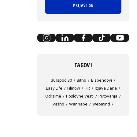
PRIJAVI SE
TAGOVI
30 Ispod 30
Bitno
Bizbendovi
Easy Life
Filmovi
HR
Izjava Dana
Odrzime
Poslovne Vesti
Putovanja
Važno
Wannabe
Webmind