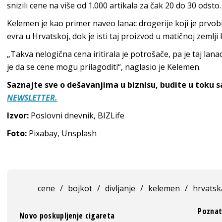
snizili cene na više od 1.000 artikala za čak 20 do 30 odsto.
Kelemen je kao primer naveo lanac drogerije koji je prvo
evra u Hrvatskoj, dok je isti taj proizvod u matičnoj zemlji
„Takva nelogična cena iritirala je potrošače, pa je taj lana
je da se cene mogu prilagoditi“, naglasio je Kelemen.
Saznajte sve o dešavanjima u biznisu, budite u toku 
NEWSLETTER.
Izvor:
Poslovni dnevnik, BIZLife
Foto:
Pixabay, Unsplash
cene
/
bojkot
/
divljanje
/
kelemen
/
hrvatsk
Poznat
Novo poskupljenje cigareta