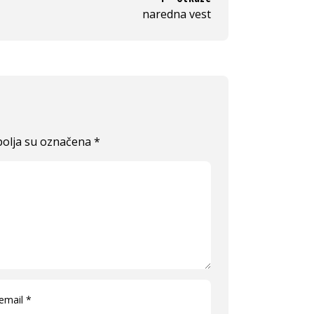
naredna vest
olja su označena
*