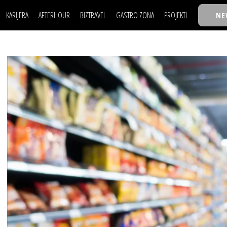
KARIJERA
AFTERHOUR
BIZTRAVEL
GASTRO ZONA
PROJEKTI
NE
POSAO
FILM I SCENA
NAJKOLEGA
LJUDI (HR)
KNJIGE
TASTY TALKS
POSAO
FILM I SCENA
NAJKOLEGA
JE
MOJ UGAO
AUTO SVET
30 ISPOD 30
LJUDI (HR)
KNJIGE
TASTY TALKS
USAVRŠAVANJE
STIL
BACK TO OFFICE/SCHOOL
JE
MOJ UGAO
AUTO SVET
30 ISPOD 30
KNOW-HOW
WELLBEING
BIZBENDOVI
USAVRŠAVANJE
STIL
BACK TO OFFICE/SCHOOL
BIZKOLEGIJUM
KNOW-HOW
WELLBEING
BIZBENDOVI
BMW BIZNIS LIGA
BIZKOLEGIJUM
BIZLIFE WEEK
BMW BIZNIS LIGA
IZJAVA GODINE
BIZLIFE WEEK
IZJAVA GODINE