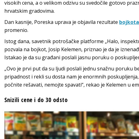
visokih cena, a o velikom odzivu su svedočile gotovo praz
hrvatskim gradovima.
Dan kasnije, Poreska uprava je objavila rezultate
bojkota
promenio.
Istog dana, savetnik potrošačke platforme „Halo, inspektor
pozvala na bojkot, Josip Kelemen, priznao je da je iznen
Istakao je da su građani poslali jasnu poruku o poskuplje
„Ovo je prvi put da su ljudi poslali jednu snažnu poruku be
pripadnost i rekli su dosta nam je enormnih poskupljenja, 
počnite rešavati, nemojte spavati“, rekao je Kelemen u emi
Snizili cene i do 30 odsto