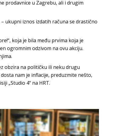
ne prodavnice u Zagrebu, ali i drugim
– ukupni iznos izdatih računa se drastično
e!“, koja je bila među prvima koja je
ađen ogromnim odzivom na ovu akciju.
njima.
z obzira na političku ili neku drugu
dosta nam je inflacije, preduzmite nešto,
siji „Studio 4“ na HRT.