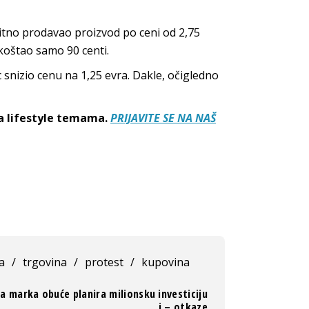
bitno prodavao proizvod po ceni od 2,75
 koštao samo 90 centi.
c snizio cenu na 1,25 evra. Dakle, očigledno
sa lifestyle temama.
PRIJAVITE SE NA NAŠ
a
/
trgovina
/
protest
/
kupovina
a marka obuće planira milionsku investiciju
i – otkaze