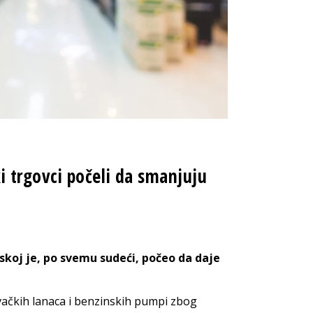
trgovci počeli da smanjuju
skoj je, po svemu sudeći, počeo da daje
vačkih lanaca i benzinskih pumpi zbog