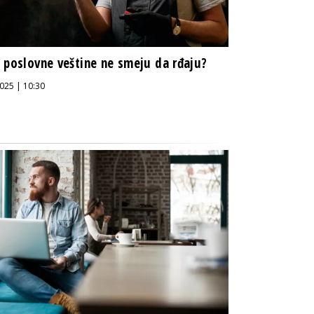
 poslovne veštine ne smeju da rđaju?
025 | 10:30