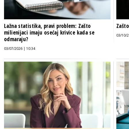
Lažna statistika, pravi problem: Zašto
Zašto
milienijaci imaju osećaj krivice kada se
03/10/2
odmaraju?
03/07/2026 | 10:34