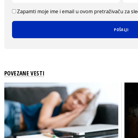
Zapamti moje ime i email u ovom pretraživaču za sl
POVEZANE VESTI