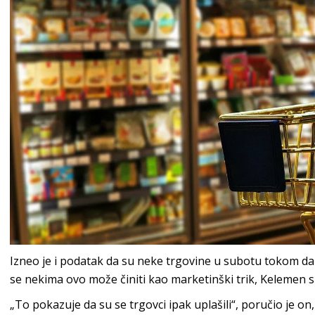
Izneo je i podatak da su neke trgovine u subotu tokom dan
se nekima ovo može činiti kao marketinški trik, Kelemen 
„To pokazuje da su se trgovci ipak uplašili“, poručio je on,