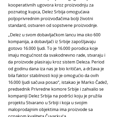
kooperativnih ugovora kroz proizvodnju za
poznatog kupca, Delez Srbija omogućava
poljoprivrednim proizvođačima bolji životni
standard, ostvaren od sopstvene proizvodnje.
„Delez u svom dobavljačkom lancu ima oko 600
kompanija, a dobavljači iz Srbije zapošljavaju
gotovo 16.000 ljudi. To je 16.000 porodica koje
imaju mogućnost da svakodnevno rade, stvaraju i
da proizvode plasiraju kroz sistem Deleza. Period
od godinu dana iza nas je bio kritičan, a država je
bila faktor stabilnosti koji je omogućio da ovih
16.000 ljudi sačuva posao“, istakao je Marko Čadež,
predsednik Privredne komore Srbije i zahvalio se
kompaniji Delez Srbija na podršci koju je pružila
projektu Stvarano u Srbiji i koja u svojim
maloprodajnim objektima ima proizvode sa
oznakom kvaliteta Čuvarkuća.