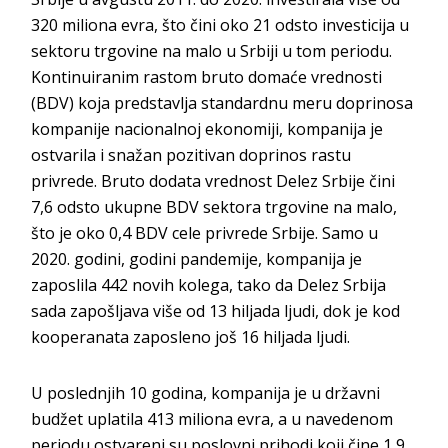
320 miliona evra, što čini oko 21 odsto investicija u
sektoru trgovine na malo u Srbiji u tom periodu.
Kontinuiranim rastom bruto domaće vrednosti
(BDV) koja predstavlja standardnu meru doprinosa
kompanije nacionalnoj ekonomiji, kompanija je
ostvarila i snažan pozitivan doprinos rastu
privrede. Bruto dodata vrednost Delez Srbije čini
7,6 odsto ukupne BDV sektora trgovine na malo,
što je oko 0,4 BDV cele privrede Srbije. Samo u
2020. godini, godini pandemije, kompanija je
zaposlila 442 novih kolega, tako da Delez Srbija
sada zapošljava više od 13 hiljada ljudi, dok je kod
kooperanata zaposleno još 16 hiljada ljudi.
U poslednjih 10 godina, kompanija je u državni
budžet uplatila 413 miliona evra, a u navedenom
periodu ostvareni su poslovni prihodi koji čine 1,9