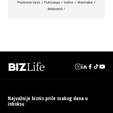
Poslovne Vesti
Putovanja
Važno
Wannabe
Webmind
Najvažnije biznis priče svakog dana u
inboksu