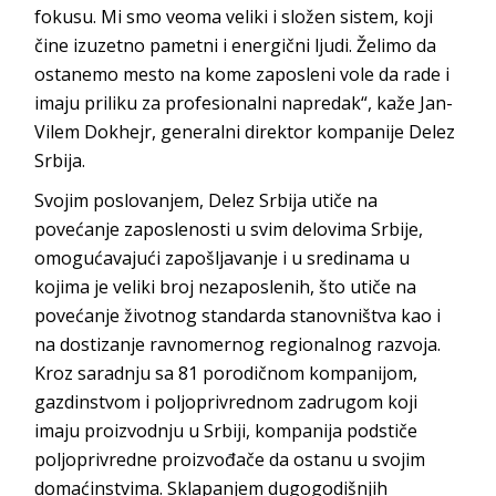
fokusu. Mi smo veoma veliki i složen sistem, koji
čine izuzetno pametni i energični ljudi. Želimo da
ostanemo mesto na kome zaposleni vole da rade i
imaju priliku za profesionalni napredak“, kaže Jan-
Vilem Dokhejr, generalni direktor kompanije Delez
Srbija.
Svojim poslovanjem, Delez Srbija utiče na
povećanje zaposlenosti u svim delovima Srbije,
omogućavajući zapošljavanje i u sredinama u
kojima je veliki broj nezaposlenih, što utiče na
povećanje životnog standarda stanovništva kao i
na dostizanje ravnomernog regionalnog razvoja.
Kroz saradnju sa 81 porodičnom kompanijom,
gazdinstvom i poljoprivrednom zadrugom koji
imaju proizvodnju u Srbiji, kompanija podstiče
poljoprivredne proizvođače da ostanu u svojim
domaćinstvima. Sklapanjem dugogodišnjih