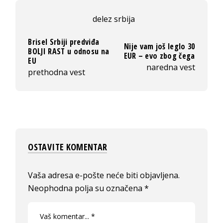
delez srbija
Brisel Srbiji predviđa
Nije vam još leglo 30
BOLJI RAST u odnosu na
EUR – evo zbog čega
EU
naredna vest
prethodna vest
OSTAVITE KOMENTAR
Vaša adresa e-pošte neće biti objavljena.
Neophodna polja su označena
*