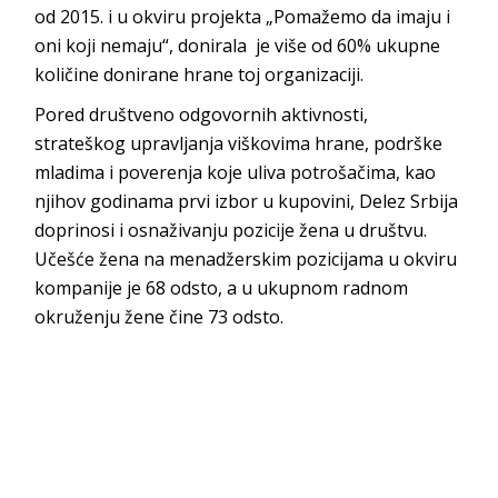
od 2015. i u okviru projekta „Pomažemo da imaju i
oni koji nemaju“, donirala je više od 60% ukupne
količine donirane hrane toj organizaciji.
Pored društveno odgovornih aktivnosti,
strateškog upravljanja viškovima hrane, podrške
mladima i poverenja koje uliva potrošačima, kao
njihov godinama prvi izbor u kupovini, Delez Srbija
doprinosi i osnaživanju pozicije žena u društvu.
Učešće žena na menadžerskim pozicijama u okviru
kompanije je 68 odsto, a u ukupnom radnom
okruženju žene čine 73 odsto.