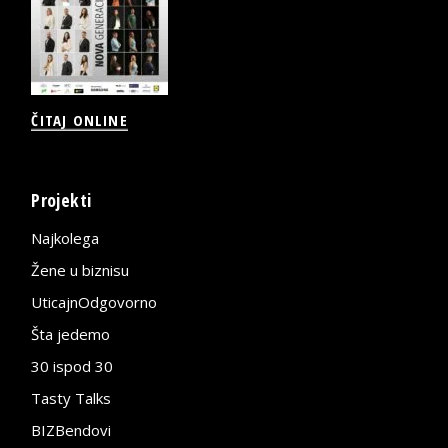
ČITAJ ONLINE
Projekti
Najkolega
Žene u biznisu
UticajnOdgovorno
Šta jedemo
30 ispod 30
Tasty Talks
BIZBendovi