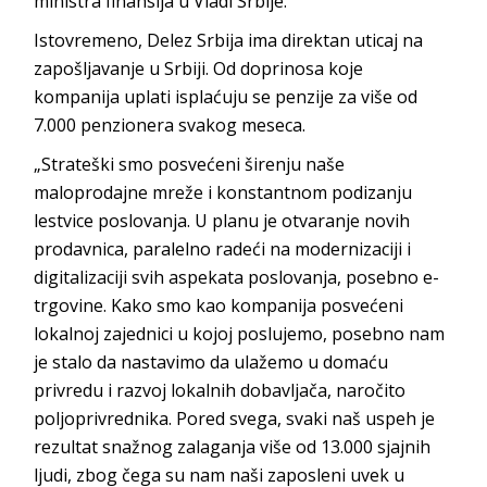
ministra finansija u Vladi Srbije.
Istovremeno, Delez Srbija ima direktan uticaj na
zapošljavanje u Srbiji. Od doprinosa koje
kompanija uplati isplaćuju se penzije za više od
7.000 penzionera svakog meseca.
„Strateški smo posvećeni širenju naše
maloprodajne mreže i konstantnom podizanju
lestvice poslovanja. U planu je otvaranje novih
prodavnica, paralelno radeći na modernizaciji i
digitalizaciji svih aspekata poslovanja, posebno e-
trgovine. Kako smo kao kompanija posvećeni
lokalnoj zajednici u kojoj poslujemo, posebno nam
je stalo da nastavimo da ulažemo u domaću
privredu i razvoj lokalnih dobavljača, naročito
poljoprivrednika. Pored svega, svaki naš uspeh je
rezultat snažnog zalaganja više od 13.000 sjajnih
ljudi, zbog čega su nam naši zaposleni uvek u