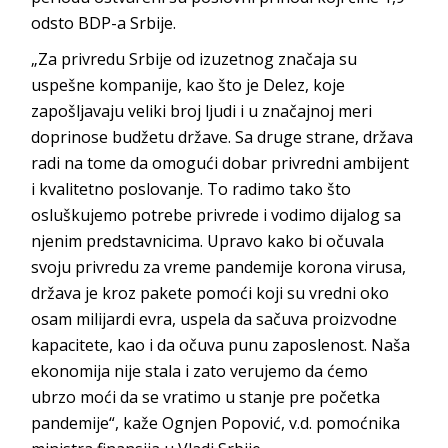
odsto BDP-a Srbije.
„Za privredu Srbije od izuzetnog značaja su
uspešne kompanije, kao što je Delez, koje
zapošljavaju veliki broj ljudi i u značajnoj meri
doprinose budžetu države. Sa druge strane, država
radi na tome da omogući dobar privredni ambijent
i kvalitetno poslovanje. To radimo tako što
osluškujemo potrebe privrede i vodimo dijalog sa
njenim predstavnicima. Upravo kako bi očuvala
svoju privredu za vreme pandemije korona virusa,
država je kroz pakete pomoći koji su vredni oko
osam milijardi evra, uspela da sačuva proizvodne
kapacitete, kao i da očuva punu zaposlenost. Naša
ekonomija nije stala i zato verujemo da ćemo
ubrzo moći da se vratimo u stanje pre početka
pandemije“, kaže Ognjen Popović, v.d. pomoćnika