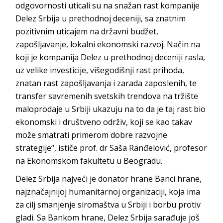
odgovornosti uticali su na snažan rast kompanije
Delez Srbija u prethodnoj deceniji, sa znatnim
pozitivnim uticajem na državni budžet,
zapošljavanje, lokalni ekonomski razvoj. Način na
koji je kompanija Delez u prethodnoj deceniji rasla,
uz velike investicije, višegodišnji rast prihoda,
znatan rast zapošljavanja i zarada zaposlenih, te
transfer savremenih svetskih trendova na tržište
maloprodaje u Srbiji ukazuju na to da je taj rast bio
ekonomski i društveno održiv, koji se kao takav
može smatrati primerom dobre razvojne
strategije“, ističe prof. dr Saša Ranđelović, profesor
na Ekonomskom fakultetu u Beogradu.
Delez Srbija najveći je donator hrane Banci hrane,
najznačajnijoj humanitarnoj organizaciji, koja ima
za cilj smanjenje siromaštva u Srbiji i borbu protiv
gladi. Sa Bankom hrane, Delez Srbija sarađuje još