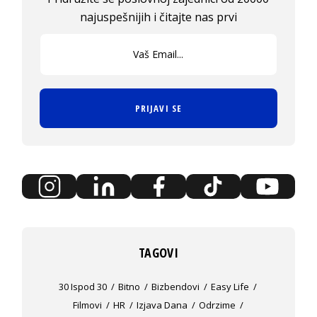
najuspešnijih i čitajte nas prvi
PRIJAVI SE
TAGOVI
30 Ispod 30
Bitno
Bizbendovi
Easy Life
Filmovi
HR
Izjava Dana
Odrzime