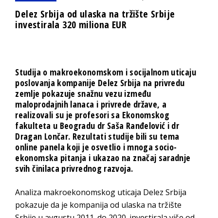
Delez Srbija od ulaska na tržište Srbije
investirala 320 miliona EUR
Studija o makroekonomskom i socijalnom uticaju
poslovanja kompanije Delez Srbija na privredu
zemlje pokazuje snažnu vezu između
maloprodajnih lanaca i privrede države, a
realizovali su je profesori sa Ekonomskog
fakulteta u Beogradu dr Saša Ranđelović i dr
Dragan Lončar. Rezultati studije bili su tema
online panela koji je osvetlio i mnoga socio-
ekonomska pitanja i ukazao na značaj saradnje
svih činilaca privrednog razvoja.
Analiza makroekonomskog uticaja Delez Srbija
pokazuje da je kompanija od ulaska na tržište
Srbije u avgustu 2011. do 2020. investirala više od