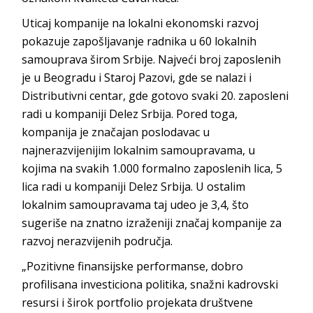
Uticaj kompanije na lokalni ekonomski razvoj
pokazuje zapošljavanje radnika u 60 lokalnih
samouprava širom Srbije. Najveći broj zaposlenih
je u Beogradu i Staroj Pazovi, gde se nalazi i
Distributivni centar, gde gotovo svaki 20. zaposleni
radi u kompaniji Delez Srbija. Pored toga,
kompanija je značajan poslodavac u
najnerazvijenijim lokalnim samoupravama, u
kojima na svakih 1.000 formalno zaposlenih lica, 5
lica radi u kompaniji Delez Srbija. U ostalim
lokalnim samoupravama taj udeo je 3,4, što
sugeriše na znatno izraženiji značaj kompanije za
razvoj nerazvijenih područja.
„Pozitivne finansijske performanse, dobro
profilisana investiciona politika, snažni kadrovski
resursi i širok portfolio projekata društvene