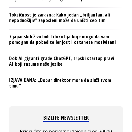
Toksičnost je zarazna: Kako jedan „briljantan, ali
nepodnošljiv“ zaposleni može da uništi ceo tim
7 japanskih životnih filozofija koje mogu da vam
pomognu da pobedite lenjost i ostanete motivisani
Dok AI giganti grade ChatGPT, srpski startap pravi
AI koji razume naše jezike
IZJAVA DANA: „Dobar direktor mora da služi svom
timu“
BIZLIFE NEWSLETTER
Pridružite se poslovnoj zajednici od 20000