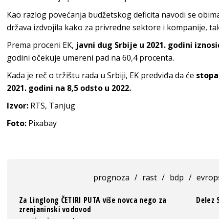
Kao razlog povećanja budžetskog deficita navodi se obima
država izdvojila kako za privredne sektore i kompanije, t
Prema proceni EK,
javni dug Srbije u 2021. godini iznos
godini očekuje umereni pad na 60,4 procenta.
Kada je reč o tržištu rada u Srbiji, EK predviđa da će
stopa
2021. godini na 8,5 odsto u 2022.
Izvor:
RTS, Tanjug
Foto:
Pixabay
prognoza
/
rast
/
bdp
/
evrop
Za Linglong ČETIRI PUTA više novca nego za
Delez 
zrenjaninski vodovod