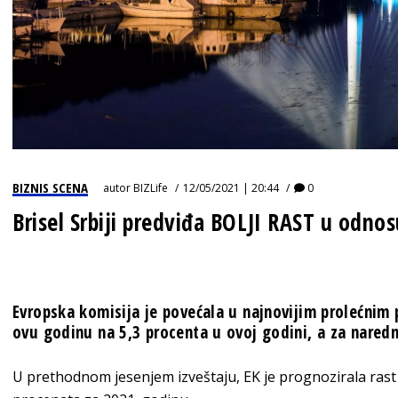
BIZNIS SCENA
autor
BIZLife
12/05/2021 | 20:44
0
Brisel Srbiji predviđa BOLJI RAST u odno
Evropska komisija je povećala u najnovijim prolećnim 
ovu godinu na 5,3 procenta u ovoj godini, a za naredn
U prethodnom jesenjem izveštaju, EK je prognozirala rast