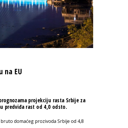
su na EU
prognozama projekciju rasta Srbije za
u predviđa rast od 4,0 odsto.
 bruto domaćeg prozivoda Srbije od 4,8