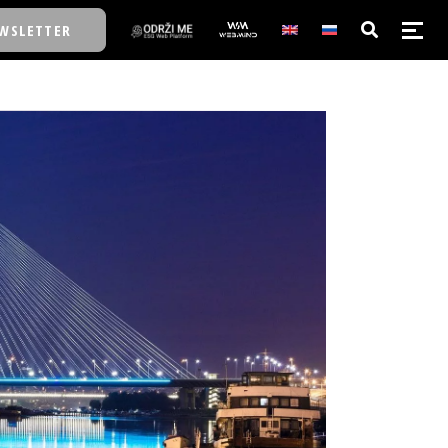
WSLETTER
E/SCHOOL
E/SCHOOL
A
A