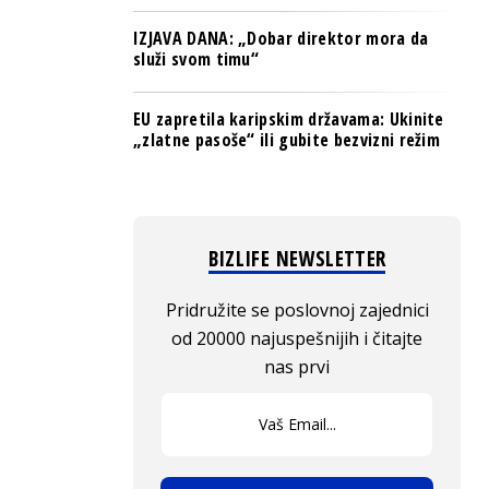
IZJAVA DANA: „Dobar direktor mora da
služi svom timu“
EU zapretila karipskim državama: Ukinite
„zlatne pasoše“ ili gubite bezvizni režim
BIZLIFE NEWSLETTER
Pridružite se poslovnoj zajednici
od 20000 najuspešnijih i čitajte
nas prvi