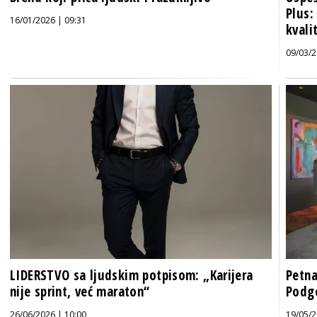
Plus:
16/01/2026 | 09:31
kvali
09/03/2
LIDERSTVO sa ljudskim potpisom: „Karijera
Petna
nije sprint, već maraton“
Podg
26/06/2026 | 10:00
19/05/2