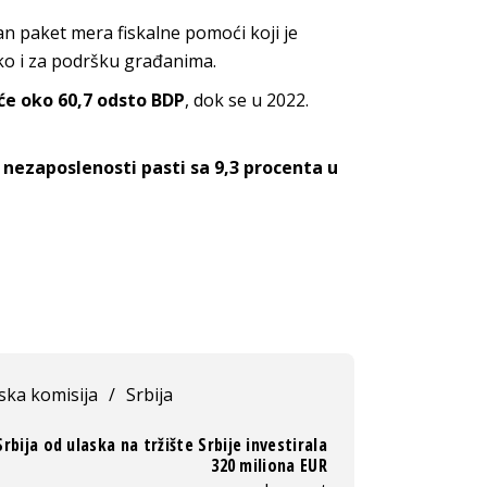
n paket mera fiskalne pomoći koji je
ako i za podršku građanima.
iće oko 60,7 odsto BDP
, dok se u 2022.
 nezaposlenosti pasti sa 9,3 procenta u
ska komisija
/
Srbija
Srbija od ulaska na tržište Srbije investirala
320 miliona EUR