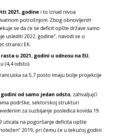
iti 2021. godine
i to iznad nivoa
privatnom potrošnjom. Zbog obnovljenih
čekuje se da će se deficit opšte države samo
 uslediti 2022. godine“, navodi se u
 stranici EK.
 rasta u 2021. godini u odnosu na EU
,
u (4,4 odsto).
rancuska sa 5,7 posto imaju bolje projekcije
. godini od samo jedan odsto
, zahvaljujći
a podrške, sektorskoj strukturi
vedenim za suzbijanje posledica kovida 19.
9 uticala na pogoršanje deficita opšte
vnotežen“ 2019, pri čemu će u tekućoj godini