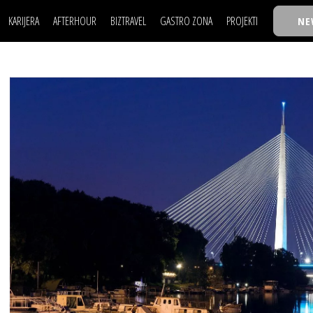
KARIJERA
AFTERHOUR
BIZTRAVEL
GASTRO ZONA
PROJEKTI
NE
POSAO
FILM I SCENA
NAJKOLEGA
LJUDI (HR)
KNJIGE
TASTY TALKS
POSAO
FILM I SCENA
NAJKOLEGA
JE
MOJ UGAO
AUTO SVET
30 ISPOD 30
LJUDI (HR)
KNJIGE
TASTY TALKS
USAVRŠAVANJE
STIL
BACK TO OFFIC
JE
MOJ UGAO
AUTO SVET
30 ISPOD 30
KNOW-HOW
WELLBEING
BIZBENDOVI
USAVRŠAVANJE
STIL
BACK TO OFFIC
BIZKOLEGIJUM
KNOW-HOW
WELLBEING
BIZBENDOVI
BMW BIZNIS LIG
BIZKOLEGIJUM
BIZLIFE WEEK
BMW BIZNIS LIG
IZJAVA GODINE
BIZLIFE WEEK
IZJAVA GODINE