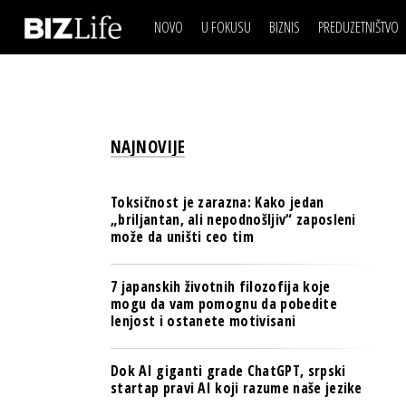
NOVO
U FOKUSU
BIZNIS
PREDUZETNIŠTVO
IZJAVA DANA
BIZNIS SCENA
VIDEO
REAL ESTATE
IZJAVA DANA
BIZNIS SCENA
BREND I KOMUNIKACI
VIDEO
REAL ESTATE
ESG & ENERGY
NAJNOVIJE
BREND I KOMUNIKACI
BANKE
ESG & ENERGY
OSIGURANJE
Toksičnost je zarazna: Kako jedan
BANKE
„briljantan, ali nepodnošljiv“ zaposleni
TECH I AI
može da uništi ceo tim
OSIGURANJE
BIZNIS & SPORT
TECH I AI
7 japanskih životnih filozofija koje
PULS REGIONA
mogu da vam pomognu da pobedite
BIZNIS & SPORT
lenjost i ostanete motivisani
NOVO NA RAFU
PULS REGIONA
Dok AI giganti grade ChatGPT, srpski
NOVO NA RAFU
startap pravi AI koji razume naše jezike