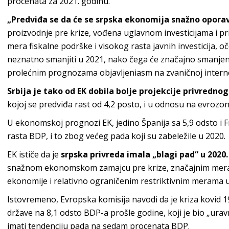
procenata za 2021. godinu.
„Predviđa se da će se srpska ekonomija snažno oporav
proizvodnje pre krize, vođena uglavnom investicijama i 
mera fiskalne podrške i visokog rasta javnih investicija, o
neznatno smanjiti u 2021, nako čega će značajno smanjenje
prolećnim prognozama objavljeniasm na zvaničnoj internet
Srbija je tako od EK dobila bolje projekcije privrednog
kojoj se predviđa rast od 4,2 posto, i u odnosu na evrozon
U ekonomskoj prognozi EK, jedino Španija sa 5,9 odsto i F
rasta BDP, i to zbog većeg pada koji su zabeležile u 2020.
EK ističe da je
srpska privreda imala „blagi pad“ u 2020
snažnom ekonomskom zamajcu pre krize, značajnim meram
ekonomije i relativno ograničenim restriktivnim merama u
Istovremeno, Evropska komisija navodi da je kriza kovid 1
države na 8,1 odsto BDP-a prošle godine, koji je bio „ura
imati tendenciju pada na sedam procenata BDP.