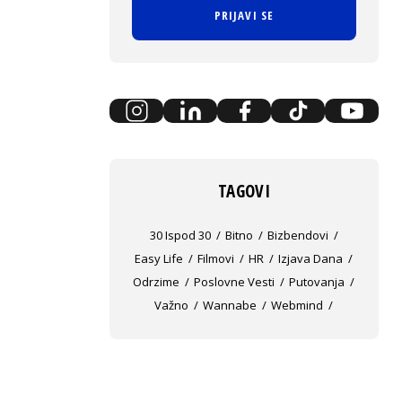
PRIJAVI SE
TAGOVI
30 Ispod 30
Bitno
Bizbendovi
Easy Life
Filmovi
HR
Izjava Dana
Odrzime
Poslovne Vesti
Putovanja
Važno
Wannabe
Webmind