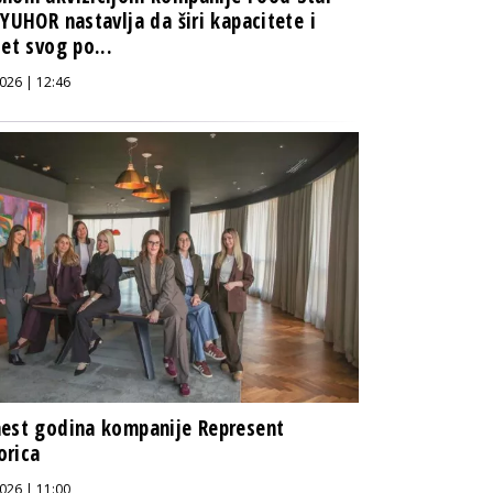
 YUHOR nastavlja da širi kapacitete i
tet svog po...
026 | 12:46
est godina kompanije Represent
orica
026 | 11:00