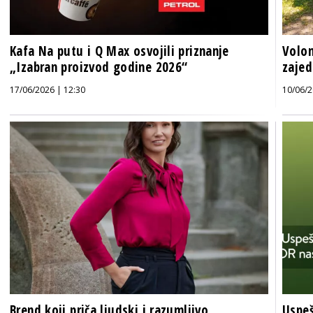
Kafa Na putu i Q Max osvojili priznanje
Volon
„Izabran proizvod godine 2026“
zajed
17/06/2026 | 12:30
10/06/2
Brend koji priča ljudski i razumljivo
Uspeš