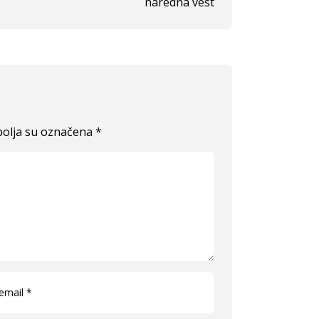
naredna vest
olja su označena
*