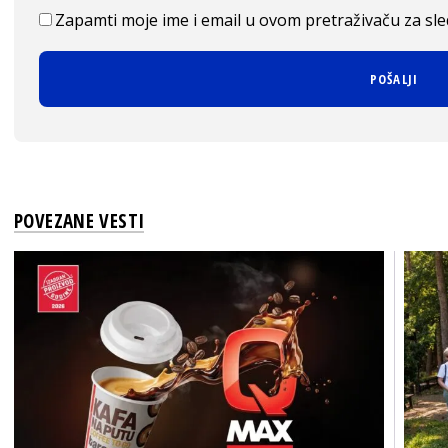
Zapamti moje ime i email u ovom pretraživaču za sl
POVEZANE VESTI