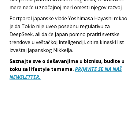
mere neće u značajnoj meri omesti njegov razvoj.
Portparol japanske vlade Yoshimasa Hayashi rekao
je da Tokio nije uveo posebnu regulativu za
DeepSeek, ali da će Japan pomno pratiti svetske
trendove u veštačkoj inteligenciji, citira kineski list
izveštaj japanskog Nikkeija.
Saznajte sve o dešavanjima u biznisu, budite u
toku sa lifestyle temama.
PRIJAVITE SE NA NAŠ
NEWSLETTER.