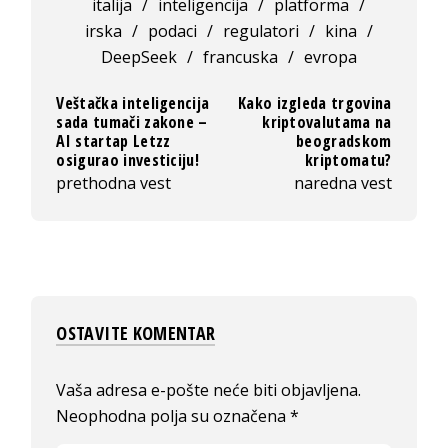
italija
/
inteligencija
/
platforma
/
irska
/
podaci
/
regulatori
/
kina
/
DeepSeek
/
francuska
/
evropa
Veštačka inteligencija
Kako izgleda trgovina
sada tumači zakone –
kriptovalutama na
AI startap Letzz
beogradskom
osigurao investiciju!
kriptomatu?
prethodna vest
naredna vest
OSTAVITE KOMENTAR
Vaša adresa e-pošte neće biti objavljena.
Neophodna polja su označena
*