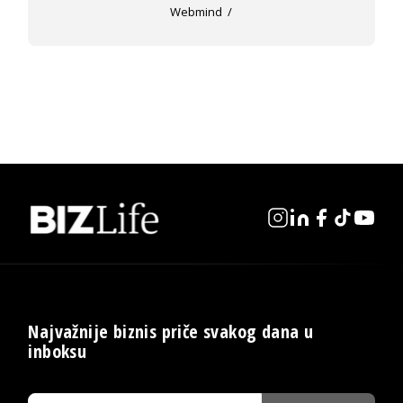
Webmind
Najvažnije biznis priče svakog dana u
inboksu