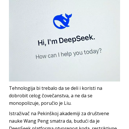
Tehnologija bi trebalo da se deli i koristi na
dobrobit celog čovečanstva, a ne da se
monopolizuje, poručio je Liu.
Istraživač na Pekinškoj akademiji za društvene
nauke Wang Peng smatra da, budući da je
DeepSeek platforma otvorenog koda, restriktivne