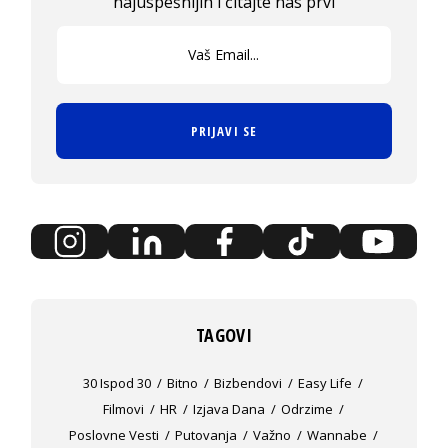
najuspešnijih i čitajte nas prvi
PRIJAVI SE
TAGOVI
30 Ispod 30
Bitno
Bizbendovi
Easy Life
Filmovi
HR
Izjava Dana
Odrzime
Poslovne Vesti
Putovanja
Važno
Wannabe