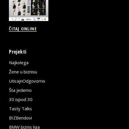
ČITAJ ONLINE
Projekti
Najkolega
Žene u biznisu
UticajnOdgovorno
Šta jedemo
30 ispod 30
Tasty Talks
BIZBendovi
BMW biznis liga