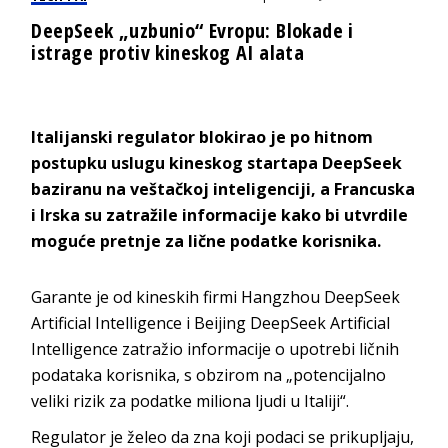
DeepSeek „uzbunio“ Evropu: Blokade i
istrage protiv kineskog AI alata
Italijanski regulator blokirao je po hitnom
postupku uslugu kineskog startapa DeepSeek
baziranu na veštačkoj inteligenciji, a Francuska
i Irska su zatražile informacije kako bi utvrdile
moguće pretnje za lične podatke korisnika.
Garante je od kineskih firmi Hangzhou DeepSeek
Artificial Intelligence i Beijing DeepSeek Artificial
Intelligence zatražio informacije o upotrebi ličnih
podataka korisnika, s obzirom na „potencijalno
veliki rizik za podatke miliona ljudi u Italiji“.
Regulator je želeo da zna koji podaci se prikupljaju,