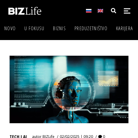
NOVO
U FOKUSU
BIZNIS
PREDUZETNIŠTVO
KARIJERA
TECH I AI
autor
BIZLife
02/02/2025 | 09:20
0