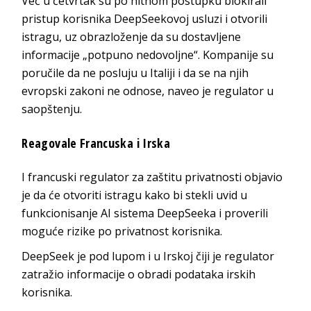
Već u četvrtak su po hitnom postupku blokirali
pristup korisnika DeepSeekovoj usluzi i otvorili
istragu, uz obrazloženje da su dostavljene
informacije „potpuno nedovoljne“. Kompanije su
poručile da ne posluju u Italiji i da se na njih
evropski zakoni ne odnose, naveo je regulator u
saopštenju.
Reagovale Francuska i Irska
I francuski regulator za zaštitu privatnosti objavio
je da će otvoriti istragu kako bi stekli uvid u
funkcionisanje AI sistema DeepSeeka i proverili
moguće rizike po privatnost korisnika.
DeepSeek je pod lupom i u Irskoj čiji je regulator
zatražio informacije o obradi podataka irskih
korisnika.