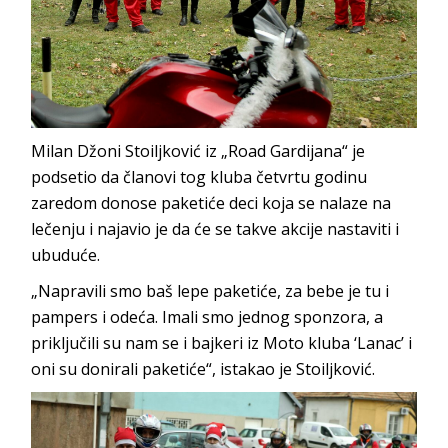
Milan Džoni Stoiljković iz „Road Gardijana“ je
podsetio da članovi tog kluba četvrtu godinu
zaredom donose paketiće deci koja se nalaze na
lečenju i najavio je da će se takve akcije nastaviti i
ubuduće.
„Napravili smo baš lepe paketiće, za bebe je tu i
pampers i odeća. Imali smo jednog sponzora, a
priključili su nam se i bajkeri iz Moto kluba ‘Lanac’ i
oni su donirali paketiće“, istakao je Stoiljković.