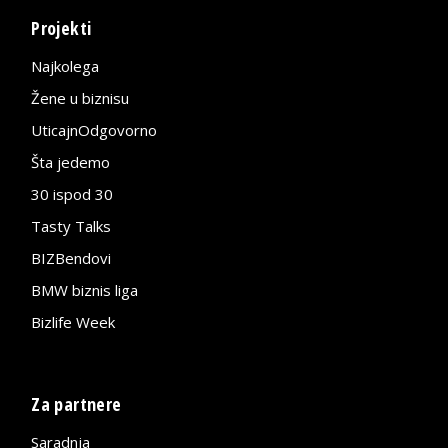
Projekti
Najkolega
Žene u biznisu
UticajnOdgovorno
Šta jedemo
30 ispod 30
Tasty Talks
BIZBendovi
BMW biznis liga
Bizlife Week
Za partnere
Saradnja