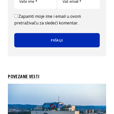
Zapamti moje ime i email u ovom
pretraživaču za sledeći komentar.
POVEZANE VESTI