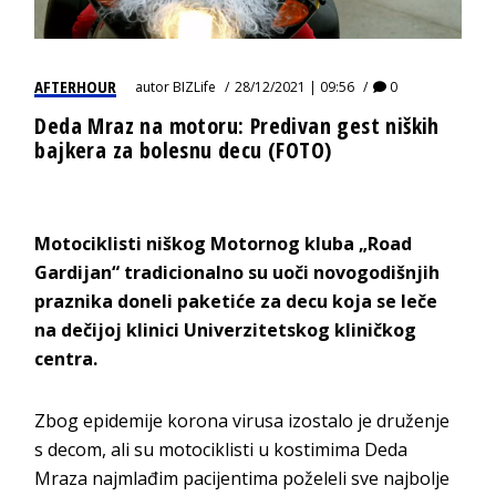
AFTERHOUR
autor
BIZLife
28/12/2021 | 09:56
0
Deda Mraz na motoru: Predivan gest niških
bajkera za bolesnu decu (FOTO)
Motociklisti niškog Motornog kluba „Road
Gardijan“ tradicionalno su uoči novogodišnjih
praznika doneli paketiće za decu koja se leče
na dečijoj klinici Univerzitetskog kliničkog
centra.
Zbog epidemije korona virusa izostalo je druženje
s decom, ali su motociklisti u kostimima Deda
Mraza najmlađim pacijentima poželeli sve najbolje