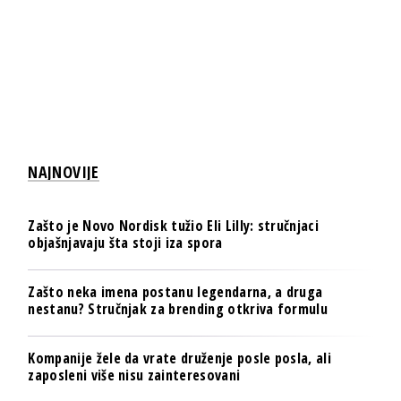
NAJNOVIJE
Zašto je Novo Nordisk tužio Eli Lilly: stručnjaci
objašnjavaju šta stoji iza spora
Zašto neka imena postanu legendarna, a druga
nestanu? Stručnjak za brending otkriva formulu
Kompanije žele da vrate druženje posle posla, ali
zaposleni više nisu zainteresovani