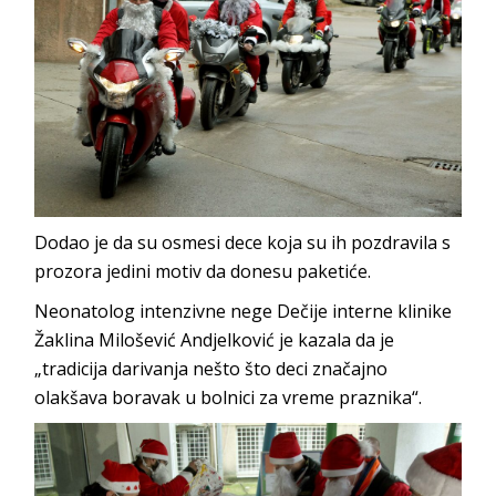
Dodao je da su osmesi dece koja su ih pozdravila s
prozora jedini motiv da donesu paketiće.
Neonatolog intenzivne nege Dečije interne klinike
Žaklina Milošević Andjelković je kazala da je
„tradicija darivanja nešto što deci značajno
olakšava boravak u bolnici za vreme praznika“.