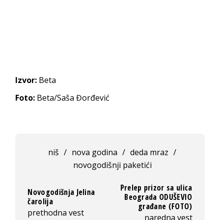
Izvor:
Beta
Foto:
Beta/Saša Đorđević
niš
/
nova godina
/
deda mraz
/
novogodišnji paketići
Prelep prizor sa ulica
Novogodišnja Jelina
Beograda ODUŠEVIO
čarolija
građane (FOTO)
prethodna vest
naredna vest