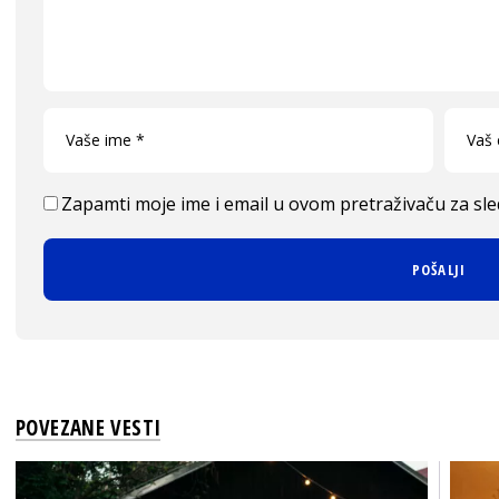
Zapamti moje ime i email u ovom pretraživaču za sl
POVEZANE VESTI