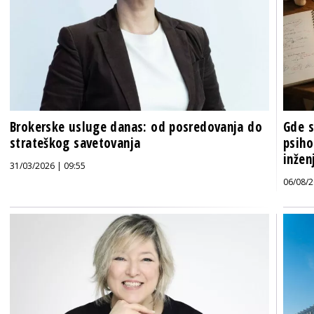
Brokerske usluge danas: od posredovanja do
Gde s
strateškog savetovanja
psiho
inženj
31/03/2026 | 09:55
06/08/2