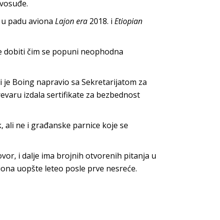
avosuđe.
 u padu aviona
Lajon era
2018. i
Etiopian
će dobiti čim se popuni neophodna
i je Boing napravio sa Sekretarijatom za
revaru izdala sertifikate za bezbednost
ali ne i građanske parnice koje se
or, i dalje ima brojnih otvorenih pitanja u
viona uopšte leteo posle prve nesreće.