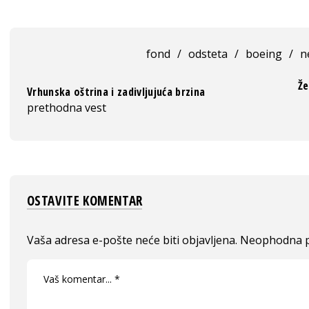
fond
/
odsteta
/
boeing
/
n
Že
Vrhunska oštrina i zadivljujuća brzina
prethodna vest
OSTAVITE KOMENTAR
Vaša adresa e-pošte neće biti objavljena.
Neophodna p