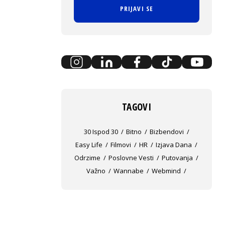
PRIJAVI SE
TAGOVI
30 Ispod 30
Bitno
Bizbendovi
Easy Life
Filmovi
HR
Izjava Dana
Odrzime
Poslovne Vesti
Putovanja
Važno
Wannabe
Webmind