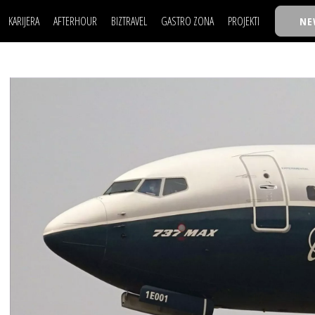
KARIJERA
AFTERHOUR
BIZTRAVEL
GASTRO ZONA
PROJEKTI
NE
POSAO
FILM I SCENA
NAJKOLEGA
LJUDI (HR)
KNJIGE
TASTY TALKS
POSAO
FILM I SCENA
NAJKOLEGA
JE
MOJ UGAO
AUTO SVET
30 ISPOD 30
LJUDI (HR)
KNJIGE
TASTY TALKS
USAVRŠAVANJE
STIL
BACK TO OFFIC
JE
MOJ UGAO
AUTO SVET
30 ISPOD 30
KNOW-HOW
WELLBEING
BIZBENDOVI
USAVRŠAVANJE
STIL
BACK TO OFFIC
BIZKOLEGIJUM
KNOW-HOW
WELLBEING
BIZBENDOVI
BMW BIZNIS LIG
BIZKOLEGIJUM
BIZLIFE WEEK
BMW BIZNIS LIG
IZJAVA GODINE
BIZLIFE WEEK
IZJAVA GODINE