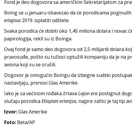
Fond je deo dogovora sa američkim Sekretarijatom za pr
Boing se u januaru obavezao da će porodicama poginulih
erlajnsa
2019. isplatiti odštete.
Svaka porodica će dobiti oko 1,45 miliona dolara i novac 
papirologija, rekli su iz Boinga.
Ovaj fond je samo deo dogovora od 2,5 milijardi dolara koj
pravosuđe, pošto su tužioci optužili kompaniju da je na p
aviona koji su se srušili.
Dogovor je omogućio Boingu da izbegne sudski postupak, 
nastavljaju, prenosi Glas Amerike.
Iako je sa većinom rođaka žrtava
Lajon era
postignut dogov
slučaju porodica
Etiopian erlanjsa,
najpre zašto je taj tip a
Izvor:
Glas Amerike
Foto:
Beta/AP