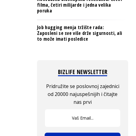
filma, četiri milijarde i jedna velika
poruka
Job hugging menja tržište rada:
Zaposleni se sve više drže sigurnosti, ali
to može imati posledice
BIZLIFE NEWSLETTER
Pridružite se poslovnoj zajednici
od 20000 najuspešnijih i čitajte
nas prvi