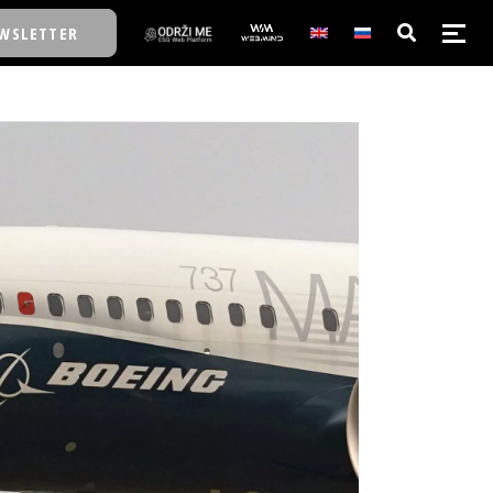
WSLETTER
E/SCHOOL
E/SCHOOL
A
A