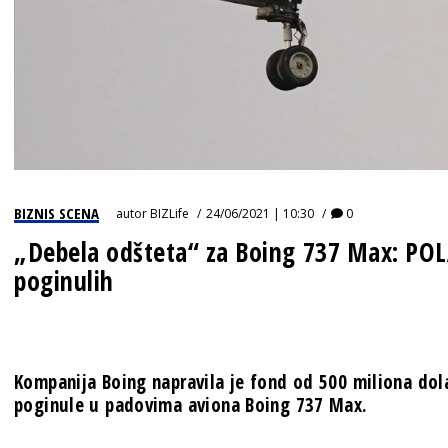
BIZNIS SCENA
autor
BIZLife
24/06/2021 | 10:30
0
„Debela odšteta“ za Boing 737 Max: PO
poginulih
Kompanija Boing napravila je fond od 500 miliona dol
poginule u padovima aviona Boing 737 Max.