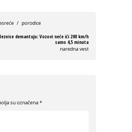
esreće
/
porodice
leznice demantuju: Vozovi neće ići 200 km/h
samo 4,5 minuta
naredna vest
olja su označena
*