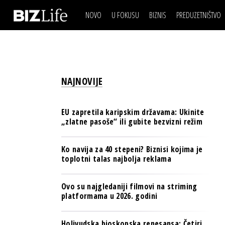
NOVO
U FOKUSU
BIZNIS
PREDUZETNIŠTVO
IZJAVA DANA
BIZNIS SCENA
VIDEO
REAL ESTATE
IZJAVA DANA
BIZNIS SCENA
BREND I KOMUNIKACI
VIDEO
REAL ESTATE
ESG & ENERGY
NAJNOVIJE
BREND I KOMUNIKACI
BANKE
ESG & ENERGY
OSIGURANJE
EU zapretila karipskim državama: Ukinite
BANKE
„zlatne pasoše“ ili gubite bezvizni režim
TECH I AI
OSIGURANJE
BIZNIS & SPORT
Ko navija za 40 stepeni? Biznisi kojima je
TECH I AI
toplotni talas najbolja reklama
PULS REGIONA
BIZNIS & SPORT
NOVO NA RAFU
Ovo su najgledaniji filmovi na striming
PULS REGIONA
platformama u 2026. godini
NOVO NA RAFU
Holivudska bioskopska renesansa: Četiri