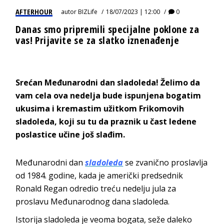
AFTERHOUR
autor
BIZLife
18/07/2023 | 12:00
0
Danas smo pripremili specijalne poklone za
vas! Prijavite se za slatko iznenađenje
Srećan
Međunarodni
dan sladoleda! Želim
o
da
vam cela ova nedelja bude ispunjena bogatim
ukusima i kremastim užitkom Frikomovih
sladoleda, koji su tu da praznik u čast ledene
poslastice učine još slađim.
Međunarodni dan
sladoleda
se zvanično proslavlja
od 1984. godine, kada je američki predsednik
Ronald Regan odredio treću nedelju jula za
proslavu Međunarodnog dana sladoleda.
Istorija sladoleda je veoma bogata, seže daleko