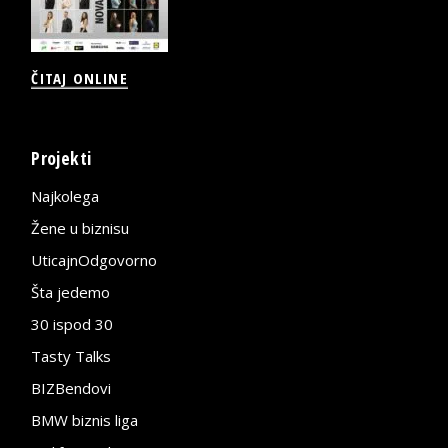
ČITAJ ONLINE
Projekti
Najkolega
Žene u biznisu
UticajnOdgovorno
Šta jedemo
30 ispod 30
Tasty Talks
BIZBendovi
BMW biznis liga