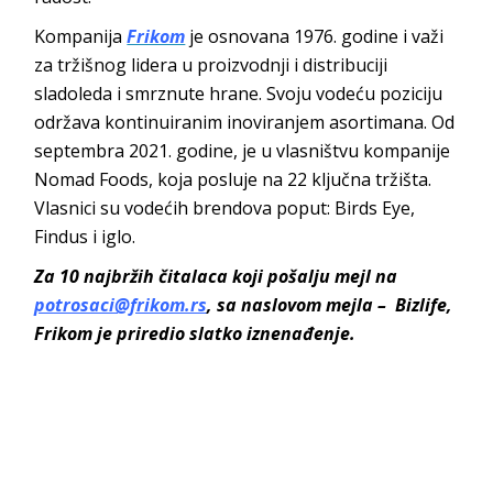
Kompanija
Frikom
je osnovana 1976. godine i važi
za tržišnog lidera u proizvodnji i distribuciji
sladoleda i smrznute hrane. Svoju vodeću poziciju
održava kontinuiranim inoviranjem asortimana. Od
septembra 2021. godine, je u vlasništvu kompanije
Nomad Foods, koja posluje na 22 ključna tržišta.
Vlasnici su vodećih brendova poput: Birds Eye,
Findus i iglo.
Za 10 najbržih čitalaca koji pošalju mejl na
potrosaci@frikom.rs
, sa naslovom mejla – Bizlife,
Frikom je priredio slatko iznenađenje.