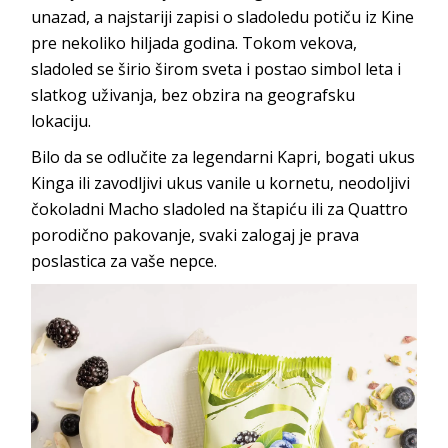
unazad, a najstariji zapisi o sladoledu potiču iz Kine
pre nekoliko hiljada godina. Tokom vekova,
sladoled se širio širom sveta i postao simbol leta i
slatkog uživanja, bez obzira na geografsku
lokaciju.
Bilo da se odlučite za legendarni Kapri, bogati ukus
Kinga ili zavodljivi ukus vanile u kornetu, neodoljivi
čokoladni Macho sladoled na štapiću ili za Quattro
porodično pakovanje, svaki zalogaj je prava
poslastica za vaše nepce.