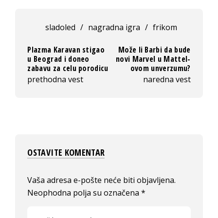
sladoled
/
nagradna igra
/
frikom
Plazma Karavan stigao
Može li Barbi da bude
u Beograd i doneo
novi Marvel u Mattel-
zabavu za celu porodicu
ovom unverzumu?
prethodna vest
naredna vest
OSTAVITE KOMENTAR
Vaša adresa e-pošte neće biti objavljena.
Neophodna polja su označena
*