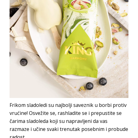
Frikom sladoledi su najbolji saveznik u borbi protiv
vrućine! Osvežite se, rashladite se i prepustite se
čarima sladoleda koji su napravljeni da vas
razmaze i učine svaki trenutak posebnim i probude
radost.