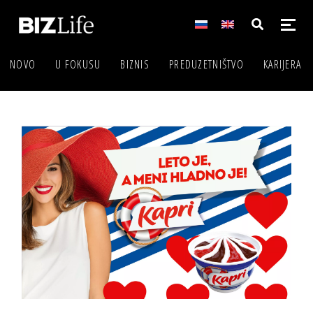
NOVO
U FOKUSU
BIZNIS
PREDUZETNIŠTVO
KARIJERA