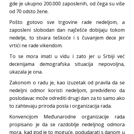
gde je ukupno 200.000 zaposlenih, od čega su više
od 70 odsto žene.
Pošto gotovo sve trgovine rade nedeljom, a
zaposleni slobodan dan najčešće dobijaju tokom
nedelje, to stvara teškoće i s čuvanjem dece jer
vrtići ne rade vikendom.
To se mora imati u vidu i zato jer u Srbiji već
decenijama demografska situacija nepovoljna,
ukazala je ona.
Zakonom o radu je, kao izuzetak od pravila da se
nedeljni odmor koristi nedeljom, predviđeno da
poslodavac može odrediti drugi dan za to samo ako
to zahtevaju priroda posla i organizacija rada.
Konvencijom Međunarodne organizacije rada
propisano je da se razdoblje nedeljnog odmora
mora, kad god je to moguće, podudarati s danom u