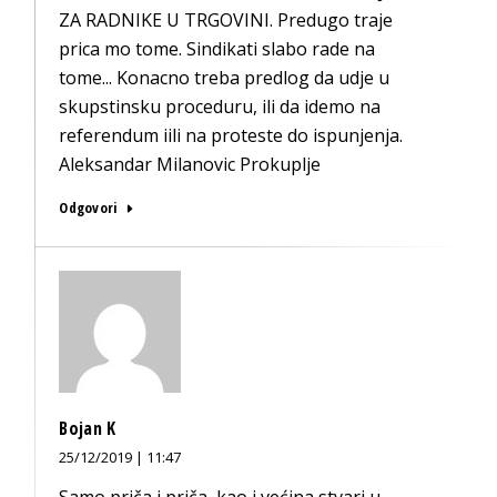
ZA RADNIKE U TRGOVINI. Predugo traje
prica mo tome. Sindikati slabo rade na
tome... Konacno treba predlog da udje u
skupstinsku proceduru, ili da idemo na
referendum iili na proteste do ispunjenja.
Aleksandar Milanovic Prokuplje
Odgovori
Bojan K
25/12/2019 | 11:47
Samo priča i priča, kao i većina stvari u