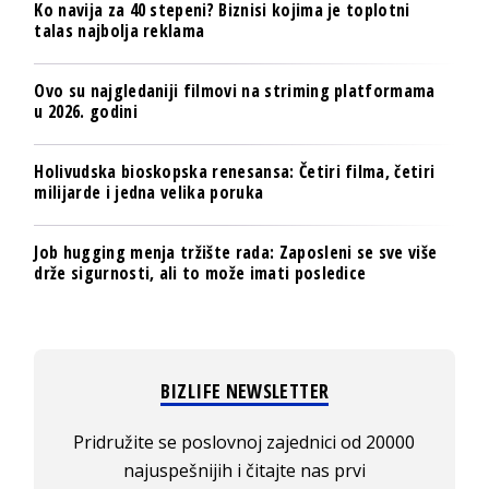
Ko navija za 40 stepeni? Biznisi kojima je toplotni
talas najbolja reklama
Ovo su najgledaniji filmovi na striming platformama
u 2026. godini
Holivudska bioskopska renesansa: Četiri filma, četiri
milijarde i jedna velika poruka
Job hugging menja tržište rada: Zaposleni se sve više
drže sigurnosti, ali to može imati posledice
BIZLIFE NEWSLETTER
Pridružite se poslovnoj zajednici od 20000
najuspešnijih i čitajte nas prvi