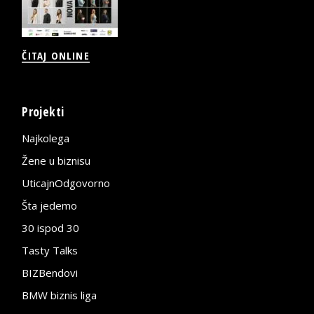
ČITAJ ONLINE
Projekti
Najkolega
Žene u biznisu
UticajnOdgovorno
Šta jedemo
30 ispod 30
Tasty Talks
BIZBendovi
BMW biznis liga