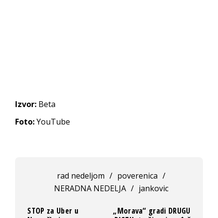
Izvor:
Beta
Foto:
YouTube
rad nedeljom
/
poverenica
/
NERADNA NEDELJA
/
jankovic
STOP za Uber u
„Morava“ gradi DRUGU