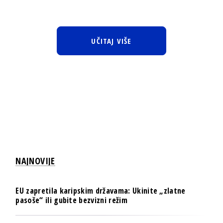
UČITAJ VIŠE
NAJNOVIJE
EU zapretila karipskim državama: Ukinite „zlatne
pasoše“ ili gubite bezvizni režim