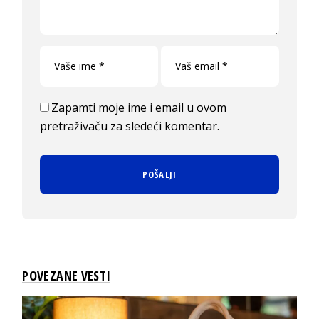
Zapamti moje ime i email u ovom
pretraživaču za sledeći komentar.
POVEZANE VESTI