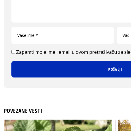
Zapamti moje ime i email u ovom pretraživaču za sl
POVEZANE VESTI