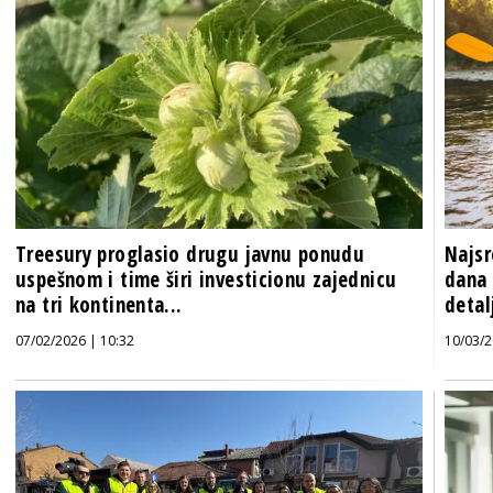
Treesury proglasio drugu javnu ponudu
Najsr
uspešnom i time širi investicionu zajednicu
dana 
na tri kontinenta...
detal
07/02/2026 | 10:32
10/03/2