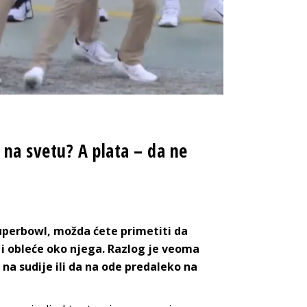
 na svetu? A plata – da ne
erbowl, možda ćete primetiti da
i i obleće oko njega. Razlog je veoma
 na sudije ili da na ode predaleko na