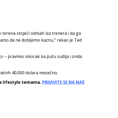
erena stojeći odmah iza trenera i da ga
samo da ne dobijemo kaznu,” rekao je Ted
o – pravimo iskorak ka putu sudija i onda
ovatnih 40.000 dolara mesečno.
sa lifestyle temama.
PRIJAVITE SE NA NAŠ