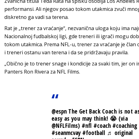
Zvanična titula Teda Rata na spisku osoblja Los Anđeles R
performansi. Ali njegov posao tokom utakmica zvuči mnog
diskretno ga vadi sa terena.
Rat je „trener za vraćanje“, nezvanična uloga koju ima 
Nacionalnoj fudbalskoj ligi, gde treneri ili igrači mogu dob
tokom utakmica. Prema NFL-u, trener za vraćanje je član o
i treneri ostanu van terena i da se pridržavaju pravila.
„Obično je to trener snage i kondicije za svaki tim, jer on i
Panters Ron Rivera za NFL Films.
@espn
The Get Back Coach is not a
easy as you may think! 😭 (via
@NFLFilms)
#nfl
#coach
#coaching
#seanmcvay
#football
♬ original