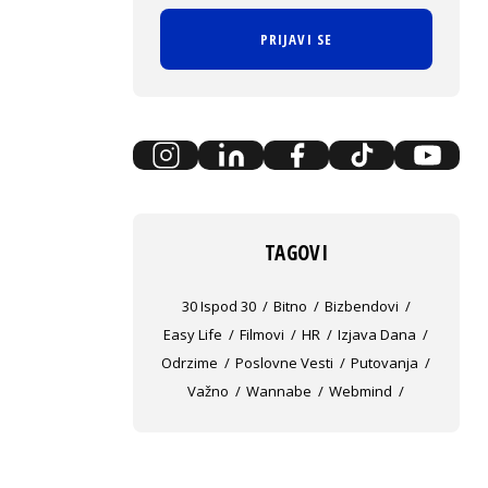
PRIJAVI SE
TAGOVI
30 Ispod 30
Bitno
Bizbendovi
Easy Life
Filmovi
HR
Izjava Dana
Odrzime
Poslovne Vesti
Putovanja
Važno
Wannabe
Webmind