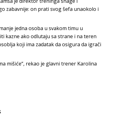
amsa je direktor treninga snage i
o zabavnije: on prati svog šefa unaokolo i
najmanje jedna osoba u svakom timu u
iti kazne ako odlutaju sa strane i na teren
soblja koji ima zadatak da osigura da igrači
ma mišiće“, rekao je glavni trener Karolina
s