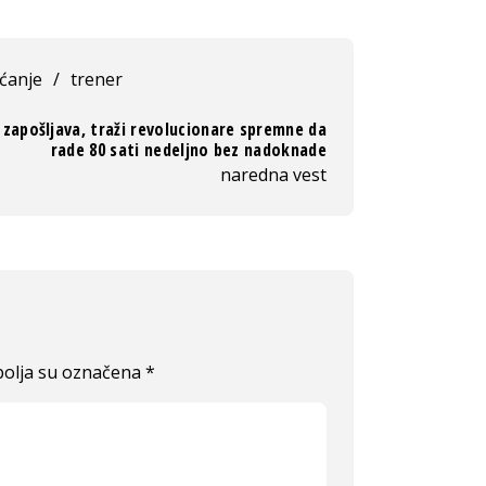
ćanje
/
trener
zapošljava, traži revolucionare spremne da
rade 80 sati nedeljno bez nadoknade
naredna vest
olja su označena
*