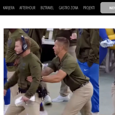
KARIJERA
AFTERHOUR
BIZTRAVEL
GASTRO ZONA
PROJEKTI
NE
POSAO
FILM I SCENA
NAJKOLEGA
LJUDI (HR)
KNJIGE
TASTY TALKS
POSAO
FILM I SCENA
NAJKOLEGA
JE
MOJ UGAO
AUTO SVET
30 ISPOD 30
LJUDI (HR)
KNJIGE
TASTY TALKS
USAVRŠAVANJE
STIL
BACK TO OFFIC
JE
MOJ UGAO
AUTO SVET
30 ISPOD 30
KNOW-HOW
WELLBEING
BIZBENDOVI
USAVRŠAVANJE
STIL
BACK TO OFFIC
BIZKOLEGIJUM
KNOW-HOW
WELLBEING
BIZBENDOVI
BMW BIZNIS LIG
BIZKOLEGIJUM
BIZLIFE WEEK
BMW BIZNIS LIG
IZJAVA GODINE
BIZLIFE WEEK
IZJAVA GODINE