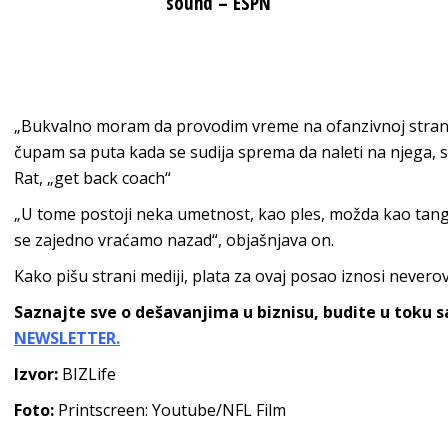
sound – ESPN
„Bukvalno moram da provodim vreme na ofanzivnoj strani t
čupam sa puta kada se sudija sprema da naleti na njega, 
Rat, „get back coach“
„U tome postoji neka umetnost, kao ples, možda kao tang
se zajedno vraćamo nazad“, objašnjava on.
Kako pišu strani mediji, plata za ovaj posao iznosi never
Saznajte sve o dešavanjima u biznisu, budite u toku 
NEWSLETTER.
Izvor:
BIZLife
Foto:
Printscreen: Youtube/NFL Film