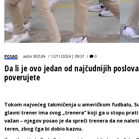
POSAO
autor
BIZLife
12/11/2024 | 09:37
0
Da li je ovo jedan od najčudnijih poslova
poverujete
Tokom najvećeg takmičenja u američkom fudbalu, Sup
glavni trener ima svog „trenera“ koji ga u stopu prat
važan – njegov posao je da spreči trenera da ne naleti
teren, zbog čga bi dobio kaznu.