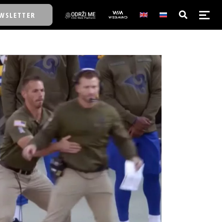
WSLETTER
E/SCHOOL
E/SCHOOL
A
A