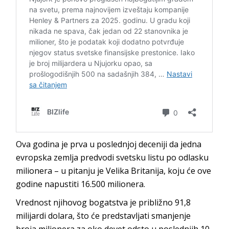
Ova godina je prva u poslednjoj deceniji da jedna
evropska zemlja predvodi svetsku listu po odlasku
milionera – u pitanju je Velika Britanija, koju će ove
godine napustiti 16.500 milionera.
Vrednost njihovog bogatstva je približno 91,8
milijardi dolara, što će predstavljati smanjenje
broja milionera za oko devet odsto u poslednjih 10