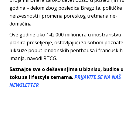
godina – delom zbog posledica Bregzita, političke
neizvesnosti i promena poreskog tretmana ne-
domaćina.
Ove godine oko 142.000 milionera u inostranstvu
planira preseljenje, ostavljajući za sobom poznate
luksuze poput londonskih penthausa i francuskih
imanja, navodi RTCG.
Saznajte sve o dešavanjima u biznisu, budite u
toku sa lifestyle temama.
PRIJAVITE SE NA NAŠ
NEWSLETTER