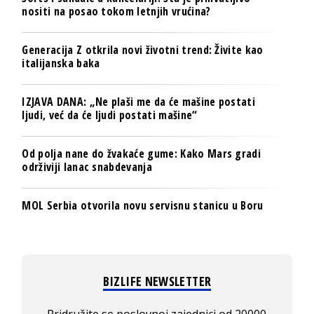
nositi na posao tokom letnjih vrućina?
Generacija Z otkrila novi životni trend: Živite kao
italijanska baka
IZJAVA DANA: „Ne plaši me da će mašine postati
ljudi, već da će ljudi postati mašine“
Od polja nane do žvakaće gume: Kako Mars gradi
održiviji lanac snabdevanja
MOL Serbia otvorila novu servisnu stanicu u Boru
BIZLIFE NEWSLETTER
Pridružite se poslovnoj zajednici od 20000