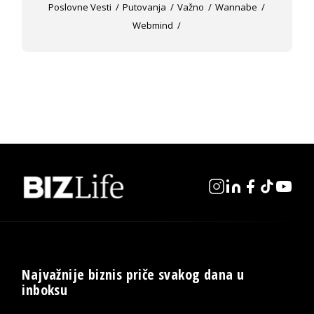
Poslovne Vesti
Putovanja
Važno
Wannabe
Webmind
Najvažnije biznis priče svakog dana u
inboksu