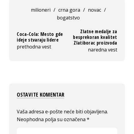
milioneri
/
crna gora
/
novac
/
bogatstvo
Zlatne medalje za
Coca-Cola: Mesto gde
besprekoran kvalitet
ideje stvaraju lidere
Zlatiborac proizvoda
prethodna vest
naredna vest
OSTAVITE KOMENTAR
Vaša adresa e-pošte neće biti objavljena.
Neophodna polja su označena
*