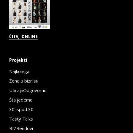
ČITAJ ONLINE
Projekti
Najkolega
Žene u biznisu
UticajnOdgovorno
Šta jedemo
30 ispod 30
Tasty Talks
BIZBendovi