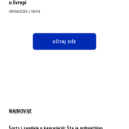
u Evropi
09/04/2026 | 09:04
UČITAJ VIŠE
NAJNOVIJE
Šorts i sandale u kancelariji: Šta je prihvatljivo