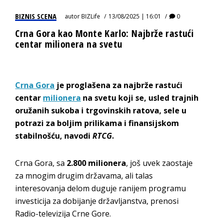
BIZNIS SCENA
autor
BIZLife
13/08/2025 | 16:01
0
Crna Gora kao Monte Karlo: Najbrže rastući
centar milionera na svetu
Crna Gora
je proglašena za najbrže rastući
centar
milionera
na svetu koji se, usled trajnih
oružanih sukoba i trgovinskih ratova, sele u
potrazi za boljim prilikama i finansijskom
stabilnošću, navodi
RTCG
.
Crna Gora, sa
2.800 milionera
, još uvek zaostaje
za mnogim drugim državama, ali talas
interesovanja delom duguje ranijem programu
investicija za dobijanje državljanstva, prenosi
Radio-televizija Crne Gore.