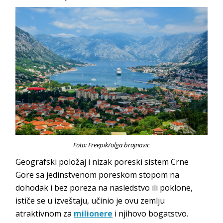
Foto: Freepik/olga brajnovic
Geografski položaj i nizak poreski sistem Crne
Gore sa jedinstvenom poreskom stopom na
dohodak i bez poreza na nasledstvo ili poklone,
ističe se u izveštaju, učinio je ovu zemlju
atraktivnom za
milionere
i njihovo bogatstvo.