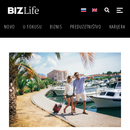
NOVO
U FOKUSU
BIZNIS
PREDUZETNIŠTVO
KARIJERA