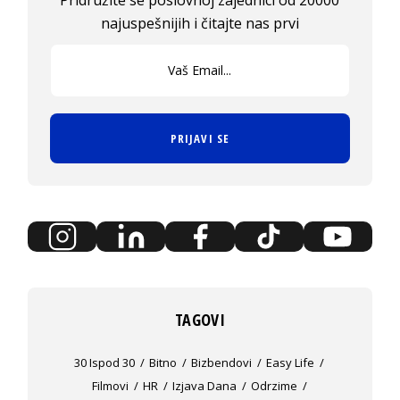
najuspešnijih i čitajte nas prvi
PRIJAVI SE
TAGOVI
30 Ispod 30
Bitno
Bizbendovi
Easy Life
Filmovi
HR
Izjava Dana
Odrzime