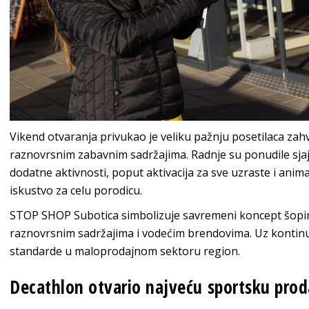
Vikend otvaranja privukao je veliku pažnju posetilaca zah
raznovrsnim zabavnim sadržajima. Radnje su ponudile sja
dodatne aktivnosti, poput aktivacija za sve uzraste i ani
iskustvo za celu porodicu.
STOP SHOP Subotica simbolizuje savremeni koncept šopin
raznovrsnim sadržajima i vodećim brendovima. Uz kontinuira
standarde u maloprodajnom sektoru region.
Decathlon otvario najveću sportsku prod