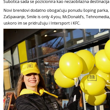
Subotica sada se pozicionira kao nezaobilazna destinacija
Novi brendovi dodatno obogaćuju ponudu šoping parka, uk
ZaSpavanje, Smile is only 4 you, McDonald’s, Tehnomedia, Ye
uskoro im se pridružuju i Intersport i KFC.