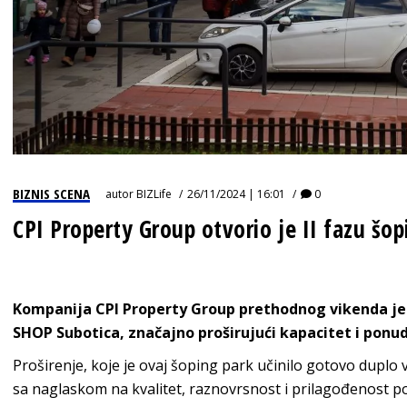
BIZNIS SCENA
autor
BIZLife
26/11/2024 | 16:01
0
CPI Property Group otvorio je II fazu š
Kompanija CPI Property Group prethodnog vikenda je
SHOP Subotica, značajno proširujući kapacitet i ponu
Proširenje, koje je ovaj šoping park učinilo gotovo duplo 
sa naglaskom na kvalitet, raznovrsnost i prilagođenos