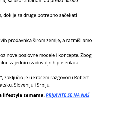
cija) sa asortimanom od preko 40.000
, dok je za druge potrebno sačekati
vih prodavnica širom zemlje, a razmišljamo
kroz nove poslovne modele i koncepte. Zbog
lnu zajednicu zadovoljnih posetilaca i
“, zaključio je u kraćem razgovoru Robert
sku, Sloveniju i Srbiju.
sa lifestyle temama.
PRIJAVITE SE NA NAŠ