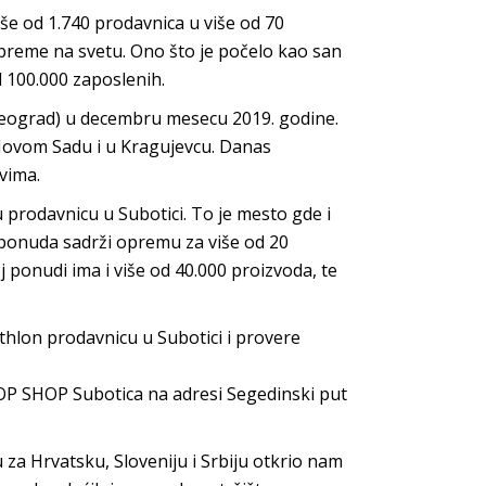
še od 1.740 prodavnica u više od 70
opreme na svetu. Ono što je počelo kao san
d 100.000 zaposlenih.
(Beograd) u decembru mesecu 2019. godine.
Novom Sadu i u Kragujevcu. Danas
vima.
u prodavnicu u Subotici. To je mesto gde i
 ponuda sadrži opremu za više od 20
 ponudi ima i više od 40.000 proizvoda, te
hlon prodavnicu u Subotici i provere
OP SHOP Subotica na adresi Segedinski put
za Hrvatsku, Sloveniju i Srbiju otkrio nam