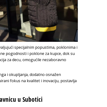
valjujući specijalnim popustima, poklonima i
jne pogodnosti i poklone za kupce, dok su
macija za decu, omogućile nezaboravno
ga i okupljanja, dodatno osnažen
ni fokus na kvalitet i inovaciju, postavlja
avnicu u Subotici