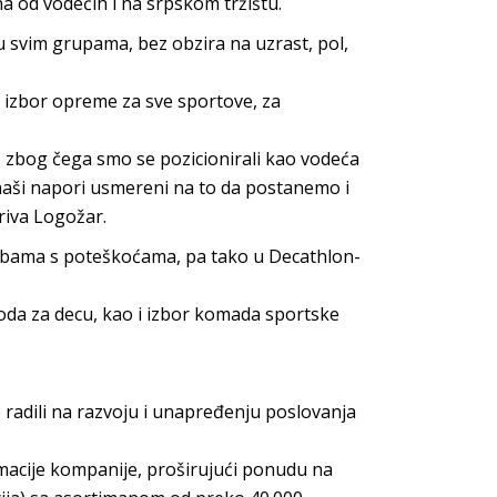
a od vodećih i na srpskom tržištu.
u svim grupama, bez obzira na uzrast, pol,
ki izbor opreme za sve sportove, za
, zbog čega smo se pozicionirali kao vodeća
naši napori usmereni na to da postanemo i
riva Logožar.
obama s poteškoćama, pa tako u Decathlon-
oda za decu, kao i izbor komada sportske
 radili na razvoju i unapređenju poslovanja
rmacije kompanije, proširujući ponudu na