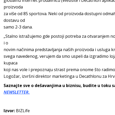
globalnu internet prodavnicu (Website i Decathlon aplika
proizvoda
za više od 85 sportova. Neki od proizvoda dostupni odmah
dostavu od
samo 2-3 dana.
„Stalno istražujemo gde postoji potreba za otvaranjem no
i o
novim načinima predstavljanja naših proizvoda i usluga 
svega navedenog, verujem da smo uspeli da izgradimo loja
kupaca
koji nas vole i prepoznaju strast prema onome što radimo
Logožar, izvršni direktor marketinga u Decathlonu za Hrvat
Saznajte sve o dešavanjima u biznisu, budite u toku 
NEWSLETTER.
Izvor:
BIZLife