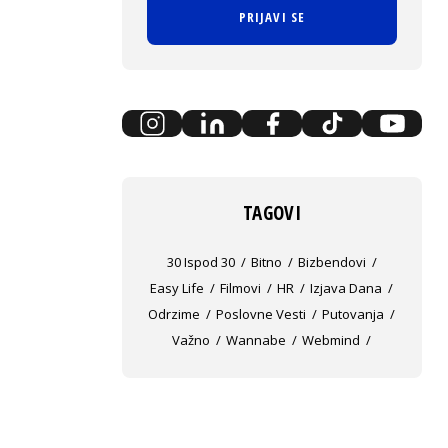
PRIJAVI SE
TAGOVI
30 Ispod 30
Bitno
Bizbendovi
Easy Life
Filmovi
HR
Izjava Dana
Odrzime
Poslovne Vesti
Putovanja
Važno
Wannabe
Webmind