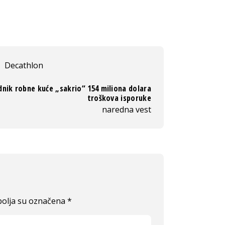
Decathlon
dnik robne kuće „sakrio“ 154 miliona dolara
troškova isporuke
naredna vest
olja su označena
*