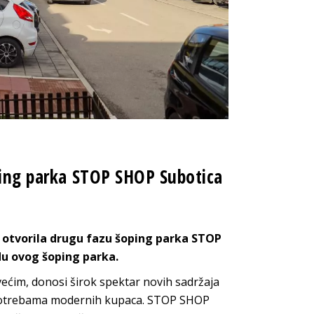
oping parka STOP SHOP Subotica
 otvorila drugu fazu šoping parka STOP
du ovog šoping parka.
većim, donosi širok spektar novih sadržaja
t potrebama modernih kupaca. STOP SHOP