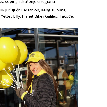
 za šoping i druženje u regionu.
ljučujući: Decathlon, Kengur, Maxi,
ttel, Lilly, Planet Bike i Galileo. Takođe,