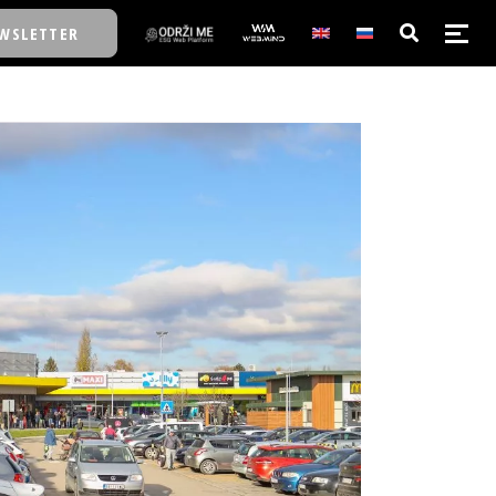
WSLETTER
E/SCHOOL
E/SCHOOL
A
A