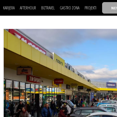
KARIJERA
AFTERHOUR
BIZTRAVEL
GASTRO ZONA
PROJEKTI
NE
POSAO
FILM I SCENA
NAJKOLEGA
LJUDI (HR)
KNJIGE
TASTY TALKS
POSAO
FILM I SCENA
NAJKOLEGA
JE
MOJ UGAO
AUTO SVET
30 ISPOD 30
LJUDI (HR)
KNJIGE
TASTY TALKS
USAVRŠAVANJE
STIL
BACK TO OFFIC
JE
MOJ UGAO
AUTO SVET
30 ISPOD 30
KNOW-HOW
WELLBEING
BIZBENDOVI
USAVRŠAVANJE
STIL
BACK TO OFFIC
BIZKOLEGIJUM
KNOW-HOW
WELLBEING
BIZBENDOVI
BMW BIZNIS LIG
BIZKOLEGIJUM
BIZLIFE WEEK
BMW BIZNIS LIG
IZJAVA GODINE
BIZLIFE WEEK
IZJAVA GODINE