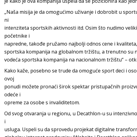
je kako je ova kompanija uspela da se pozicionira kao jedn
„Naša misija je da omogućimo uživanje i dobrobit u sport
ni
intenziteta sportskih aktivnosti itd. Osim što nudimo veli
početnike i
napredne, takođe pružamo najbolji odnos cene i kvaliteta
sportska kompanija na globalnom tržištu, a trenutno su 
vodeća sportska kompanija na nacionalnom tržištu“ – otk
Kako kaže, posebno se trude da omoguće sport deci i os
ovoj
ponudi možete pronaći širok spektar pristupačnih proizv
odeće i
opreme za osobe s invaliditetom.
Od svog otvaranja u regionu, u Decathlon-u su intenzivno
i
usluga. Uspeli su da sprovedu projekat digitalne transfo