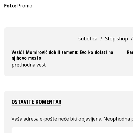
Foto:
Promo
subotica
/
Stop shop
/
Vesić i Momirović dobili zamenu: Evo ko dolazi na
Ra
njihovo mesto
prethodna vest
OSTAVITE KOMENTAR
Vaša adresa e-pošte neće biti objavljena.
Neophodna p