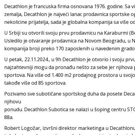
Decathlon je francuska firma osnovana 1976. godine. Sa vi
zemalja, Decathlon je najveći lanac prodavnica sportske 
nekolicine prijatelja, sada je globalna kompanija sa više o
U Srbiji su otvorili svoju prvu prodavnicu na Karaburmi 
Usledilo je otvaranje prodavnica na Novom Beogradu, u 
kompanija broji preko 170 zaposlenih u navedenim grado
U petak, 22.11.2024., u 9h Decathlon je otvorio i svoju prv
najzahtevniji mogu da pronađu nešto za sebe jer njihova
sportova. Na više od 1.400 m2 prodajnog prostora u svojoj
takođe više od 85 sportova.
Pozivamo sve subotičane sportskog duha da posete Decat
njihovu
ponudu. Decathlon Subotica se nalazi u šoping centru ST
88a.
Robert Logožar, izvršni direktor marketinga u Decathlonu 