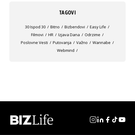
TAGOVI
30 Ispod 30
Bitno
Bizbendovi
Easy Life
Filmovi
HR
Izjava Dana
Odrzime
Poslovne Vesti
Putovanja
Važno
Wannabe
Webmind