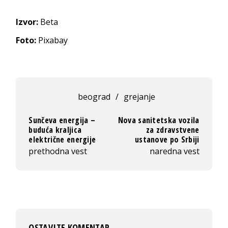
Izvor:
Beta
Foto:
Pixabay
beograd
/
grejanje
Sunčeva energija –
Nova sanitetska vozila
buduća kraljica
za zdravstvene
električne energije
ustanove po Srbiji
prethodna vest
naredna vest
OSTAVITE KOMENTAR