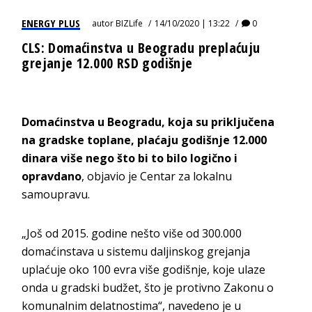
ENERGY PLUS
autor
BIZLife
14/10/2020 | 13:22
0
CLS: Domaćinstva u Beogradu preplaćuju
grejanje 12.000 RSD godišnje
Domaćinstva u Beogradu, koja su priključena
na gradske toplane, plaćaju godišnje 12.000
dinara više nego što bi to bilo logično i
opravdano
, objavio je Centar za lokalnu
samoupravu.
„Još od 2015. godine nešto više od 300.000
domaćinstava u sistemu daljinskog grejanja
uplaćuje oko 100 evra više godišnje, koje ulaze
onda u gradski budžet, što je protivno Zakonu o
komunalnim delatnostima“, navedeno je u