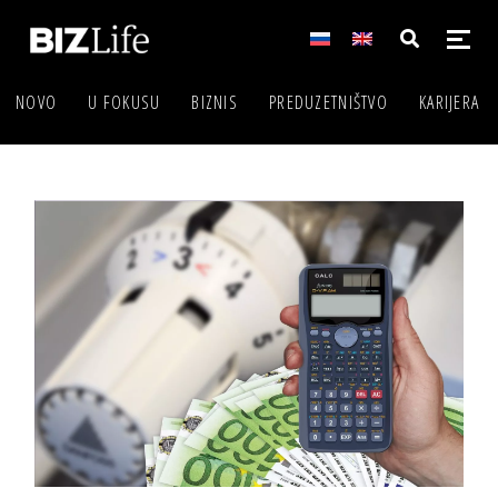
NOVO
U FOKUSU
BIZNIS
PREDUZETNIŠTVO
KARIJERA