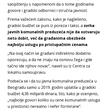
saopštenju s napomenom da o tome godinama
govore i gradski odbornici i stručna javnost.
Prema važećem zakonu, kako je naglešeno,
gradski budžet se puni iz poreza i taksi, a
svrha
javnih komunalnih preduzeća nije da ostvaruju
neto dobit, već da građanima obezbede
najbolju uslugu po pristupačnim cenama
.
„Na ovaj način se građani indirektno dodatno
oporezuju, a da ne znaju na osnovu čega i gde
tačno ide njihov novac“, naveli su iz Centra za
lokalnu samoupravu.
Podseća se i da su javna komunalna preduzeća u
Beogradu samo u 2019. godini uplatila u gradski
budžet 4,36 milijardi dinara, što, kako je ocenjeno,
„najbolje govori koliko su cene komunalnih usluga
u prestonici nerealno i nefer formirane“.