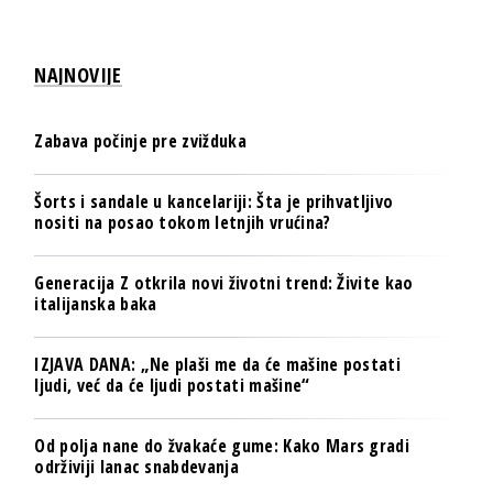
NAJNOVIJE
Zabava počinje pre zvižduka
Šorts i sandale u kancelariji: Šta je prihvatljivo
nositi na posao tokom letnjih vrućina?
Generacija Z otkrila novi životni trend: Živite kao
italijanska baka
IZJAVA DANA: „Ne plaši me da će mašine postati
ljudi, već da će ljudi postati mašine“
Od polja nane do žvakaće gume: Kako Mars gradi
održiviji lanac snabdevanja