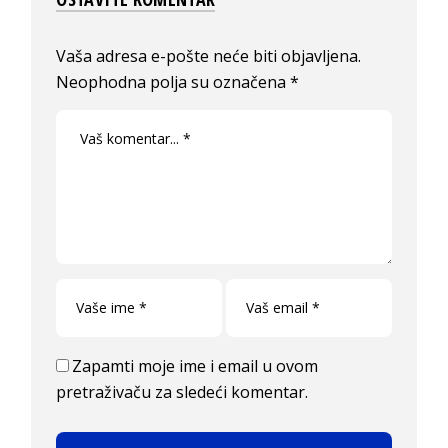
Vaša adresa e-pošte neće biti objavljena.
Neophodna polja su označena
*
Zapamti moje ime i email u ovom
pretraživaču za sledeći komentar.