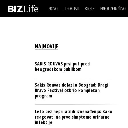
NOVO
U FOKUSU
BIZNIS
PREDUZETNIŠTVO
IZJAVA DANA
BIZNIS SCENA
VIDEO
REAL ESTATE
IZJAVA DANA
BIZNIS SCENA
BREND I KOMUNIKACI
VIDEO
REAL ESTATE
ESG & ENERGY
NAJNOVIJE
BREND I KOMUNIKACI
BANKE
ESG & ENERGY
OSIGURANJE
SAKIS ROUVAS prvi put pred
BANKE
beogradskom publikom
TECH I AI
OSIGURANJE
BIZNIS & SPORT
Sakis Rouvas dolazi u Beograd: Dragi
TECH I AI
Bravo Festival otkrio kompletan
PULS REGIONA
program
BIZNIS & SPORT
NOVO NA RAFU
PULS REGIONA
Leto bez neprijatnih iznenađenja: Kako
reagovati na prve simptome urinarne
NOVO NA RAFU
infekcije