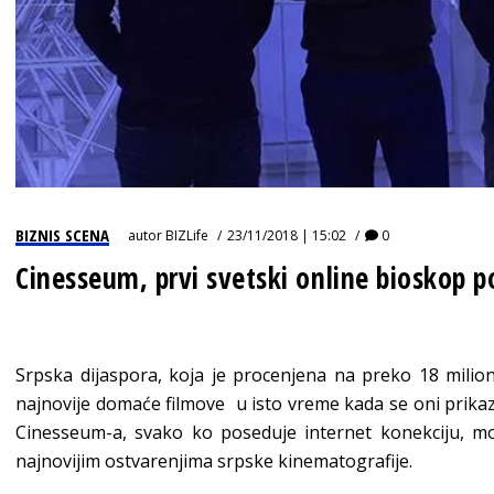
BIZNIS SCENA
autor
BIZLife
23/11/2018 | 15:02
0
Cinesseum, prvi svetski online bioskop p
Srpska dijaspora, koja je procenjena na preko 18 miliona
najnovije domaće filmove u isto vreme kada se oni prikaz
Cinesseum-a, svako ko poseduje internet konekciju, m
najnovijim ostvarenjima srpske kinematografije.