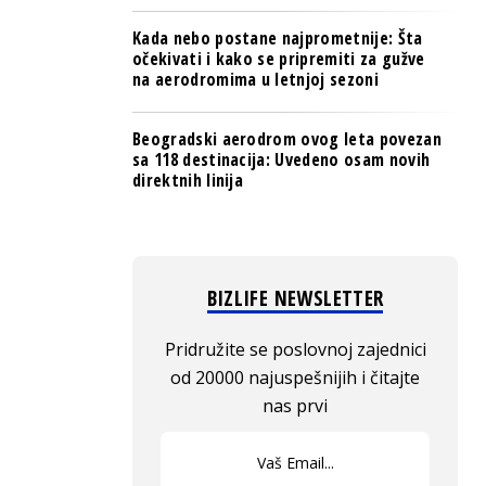
Kada nebo postane najprometnije: Šta
očekivati i kako se pripremiti za gužve
na aerodromima u letnjoj sezoni
Beogradski aerodrom ovog leta povezan
sa 118 destinacija: Uvedeno osam novih
direktnih linija
BIZLIFE NEWSLETTER
Pridružite se poslovnoj zajednici
od 20000 najuspešnijih i čitajte
nas prvi