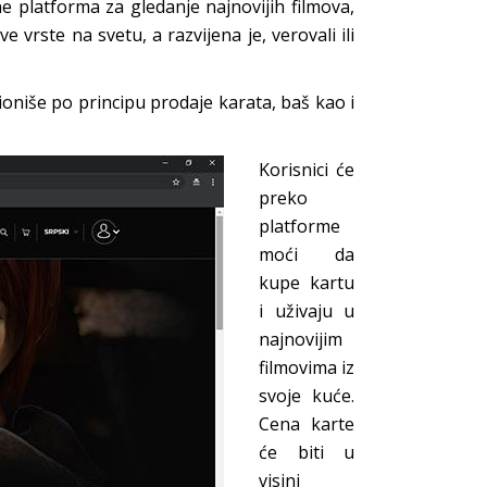
e platforma za gledanje najnovijih filmova,
 vrste na svetu, a razvijena je, verovali ili
oniše po principu prodaje karata, baš kao i
Korisnici će
preko
platforme
moći da
kupe kartu
i uživaju u
najnovijim
filmovima iz
svoje kuće.
Cena karte
će biti u
visini