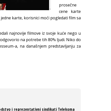
prosečne
cene karte
edne karte, korisnici moći pogledati film sa
edali najnovije filmove iz svoje kuće nego u
 odgovorio na potrebe tih 80% ljudi. Niko do
nesseum-a, na današnjem predstavljanju za
dstvo i reprezentativni sindikati Telekoma