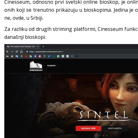
Cinesseum, odnosno prvi svetski online bioskop, je onlin
onih koji se trenutno prikazuju u bioskopima. Jedina je ove
ne, ovde, u Srbiji.
Za razliku od drugih striming platformi, Cinesseum funkci
današnji bioskopi.