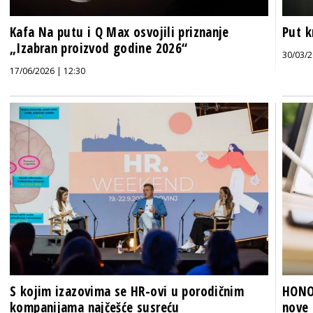
Kafa Na putu i Q Max osvojili priznanje
Put k
„Izabran proizvod godine 2026“
30/03/2
17/06/2026 | 12:30
S kojim izazovima se HR-ovi u porodičnim
HONOR
kompanijama najčešće susreću
nove 