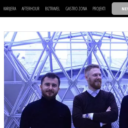
KARIJERA
AFTERHOUR
BIZTRAVEL
GASTRO ZONA
PROJEKTI
NE
POSAO
FILM I SCENA
NAJKOLEGA
LJUDI (HR)
KNJIGE
TASTY TALKS
POSAO
FILM I SCENA
NAJKOLEGA
JE
MOJ UGAO
AUTO SVET
30 ISPOD 30
LJUDI (HR)
KNJIGE
TASTY TALKS
USAVRŠAVANJE
STIL
BACK TO OFFICE/SCHOOL
JE
MOJ UGAO
AUTO SVET
30 ISPOD 30
KNOW-HOW
WELLBEING
BIZBENDOVI
USAVRŠAVANJE
STIL
BACK TO OFFICE/SCHOOL
BIZKOLEGIJUM
KNOW-HOW
WELLBEING
BIZBENDOVI
BMW BIZNIS LIGA
BIZKOLEGIJUM
BIZLIFE WEEK
BMW BIZNIS LIGA
IZJAVA GODINE
BIZLIFE WEEK
IZJAVA GODINE