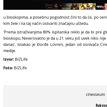
u bioskopima, a posebnu pogodnost čini to da će, po ceni j
kim žele i na taj način ostvariti značajnu uštedu.
‘Prema istraživanjima 80% ispitanika reklo je da bi pre gl
bioskopu. Neverovatno je da u 21. veku još uvek niko nije
danas’, istakao je Đorđe Lovren, jedan od osnivača Ci
medije.
Izvor:
BIZLife
Foto:
BIZLife
cinesseum
Rukovo