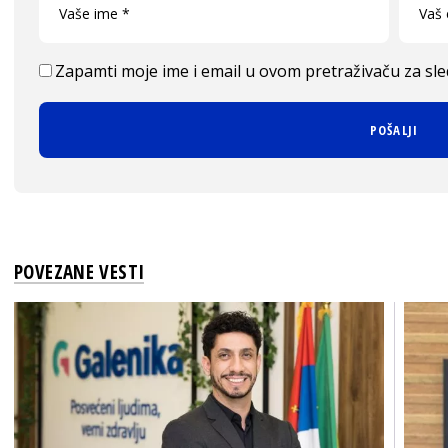
Zapamti moje ime i email u ovom pretraživaču za sl
POVEZANE VESTI