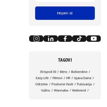
PRIJAVI SE
TAGOVI
30 Ispod 30
Bitno
Bizbendovi
Easy Life
Filmovi
HR
Izjava Dana
Odrzime
Poslovne Vesti
Putovanja
Važno
Wannabe
Webmind