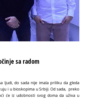
očinje sa radom
 ljudi, do sada nije imala priliku da gleda
uju i u bioskopima u Srbiji. Od sada, preko
oći će iz udobnosti svog doma da uživa u