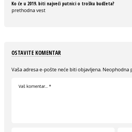
Ko će u 2019. biti najveći putnici o trošku budžeta?
prethodna vest
OSTAVITE KOMENTAR
Vaša adresa e-pošte neće biti objavljena.
Neophodna p