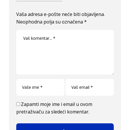
Vaša adresa e-pošte neće biti objavljena.
Neophodna polja su označena
*
Zapamti moje ime i email u ovom
pretraživaču za sledeći komentar.