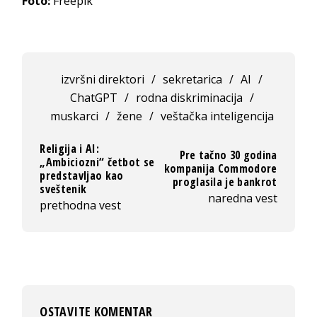
Foto:
Freepik
izvršni direktori
/
sekretarica
/
AI
/
ChatGPT
/
rodna diskriminacija
/
muskarci
/
žene
/
veštačka inteligencija
Religija i AI:
Pre tačno 30 godina
„Ambiciozni“ četbot se
kompanija Commodore
predstavljao kao
proglasila je bankrot
sveštenik
naredna vest
prethodna vest
OSTAVITE KOMENTAR