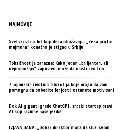
NAJNOVIJE
Svetski strip-hit koji deca obožavaju: „Zeka protiv
majmuna“ konačno je stigao u Srbiju
Toksičnost je zarazna: Kako jedan „briljantan, ali
nepodnošljiv“ zaposleni može da uništi ceo tim
7 japanskih životnih filozofija koje mogu da vam
pomognu da pobedite lenjost i ostanete motivisani
Dok AI giganti grade ChatGPT, srpski startap pravi
AI koji razume naše jezike
IZJAVA DANA: „Dobar direktor mora da služi svom