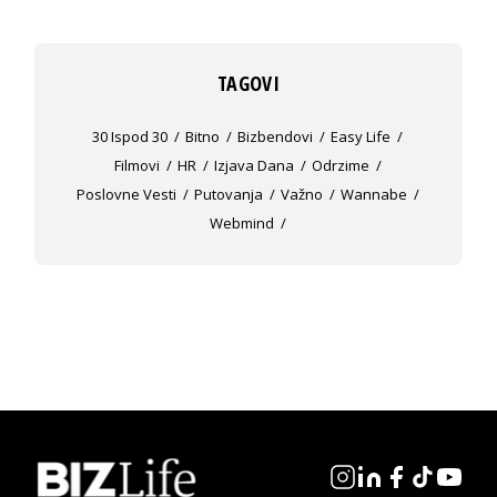
TAGOVI
30 Ispod 30
Bitno
Bizbendovi
Easy Life
Filmovi
HR
Izjava Dana
Odrzime
Poslovne Vesti
Putovanja
Važno
Wannabe
Webmind