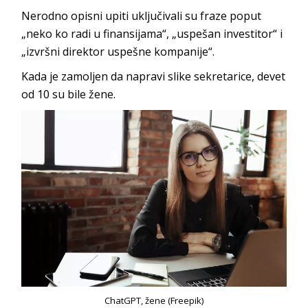
Nerodno opisni upiti uključivali su fraze poput
„neko ko radi u finansijama“, „uspešan investitor“ i
„izvršni direktor uspešne kompanije“.
Kada je zamoljen da napravi slike sekretarice, devet
od 10 su bile žene.
ChatGPT, žene (Freepik)