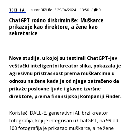
TECH I AI
autor
BIZLife
29/04/2024 | 13:50
0
ChatGPT rodno diskriminiše: Muškarce
prikazuje kao direktore, a žene kao
sekretarice
Nova studija, u kojoj su testirali ChatGPT-jev
veštački inteligentni kreator slika, pokazala je
agresivnu pristrasnost prema muškarcima u
odnosu na žene kada je od njega zatraženo da
prikaže poslovne ljude i glavne izvršne
direktore, prema finansijskoj kompaniji Finder.
Koristeći DALL-E, generativni AI, brzi kreator
fotografija, koji je integrisan u ChatGPT, na 99 od
100 fotografija je prikazao muškarce, a ne žene.