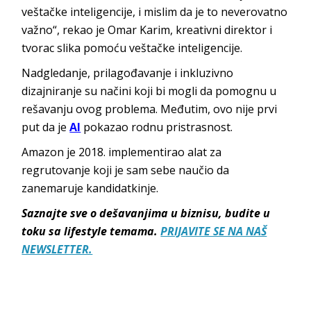
veštačke inteligencije, i mislim da je to neverovatno
važno“, rekao je Omar Karim, kreativni direktor i
tvorac slika pomoću veštačke inteligencije.
Nadgledanje, prilagođavanje i inkluzivno
dizajniranje su načini koji bi mogli da pomognu u
rešavanju ovog problema. Međutim, ovo nije prvi
put da je
AI
pokazao rodnu pristrasnost.
Amazon je 2018. implementirao alat za
regrutovanje koji je sam sebe naučio da
zanemaruje kandidatkinje.
Saznajte sve o dešavanjima u biznisu, budite u
toku sa lifestyle temama.
PRIJAVITE SE NA NAŠ
NEWSLETTER.