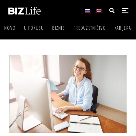
NOVO
U FOKUSU
BIZNIS
PREDUZETNIŠTVO
KARIJERA