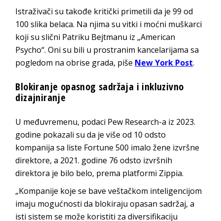
Istraživači su takođe kritički primetili da je 99 od
100 slika belaca. Na njima su vitki i moćni muškarci
koji su slični Patriku Bejtmanu iz „American
Psycho“. Oni su bili u prostranim kancelarijama sa
pogledom na obrise grada, piše
New York Post
.
Blokiranje opasnog sadržaja i inkluzivno
dizajniranje
U međuvremenu, podaci Pew Research-a iz 2023.
godine pokazali su da je više od 10 odsto
kompanija sa liste Fortune 500 imalo žene izvršne
direktore, a 2021. godine 76 odsto izvršnih
direktora je bilo belo, prema platformi Zippia.
„Kompanije koje se bave veštačkom inteligencijom
imaju mogućnosti da blokiraju opasan sadržaj, a
isti sistem se može koristiti za diversifikaciju