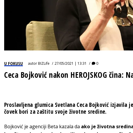
U FOKUSU
autor
BIZLife
27/05/2021 | 13:31
0
Ceca Bojković nakon HEROJSKOG čina: Na
Proslavljena glumica Svetlana Ceca Bojković izjavila j
čovek bori za zaštitu svoje životne sredine.
Bojković je agenciji Beta kazala da
ako je životna sredin