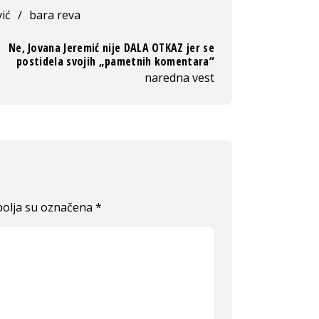
ić
/
bara reva
Ne, Jovana Jeremić nije DALA OTKAZ jer se
postidela svojih „pametnih komentara“
naredna vest
olja su označena
*