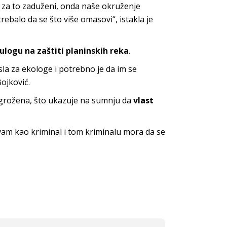
su za to zaduženi, onda naše okruženje
rebalo da se što više omasovi“, istakla je
 ulogu na zaštiti planinskih reka
.
la za ekologe i potrebno je da im se
Bojković.
 ugrožena, što ukazuje na sumnju da
vlast
vam kao kriminal i tom kriminalu mora da se