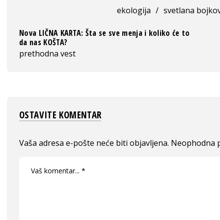
ekologija
/
svetlana bojkov
Nova LIČNA KARTA: Šta se sve menja i koliko će to
da nas KOŠTA?
prethodna vest
OSTAVITE KOMENTAR
Vaša adresa e-pošte neće biti objavljena.
Neophodna p