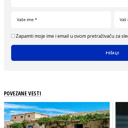
Zapamti moje ime i email u ovom pretraživaču za sl
POVEZANE VESTI