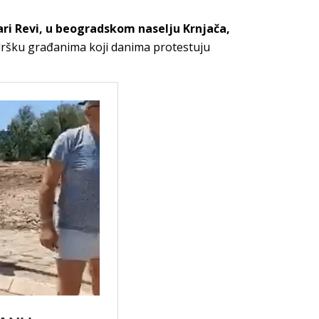
ari Revi, u beogradskom naselju Krnjača,
odršku građanima koji danima protestuju