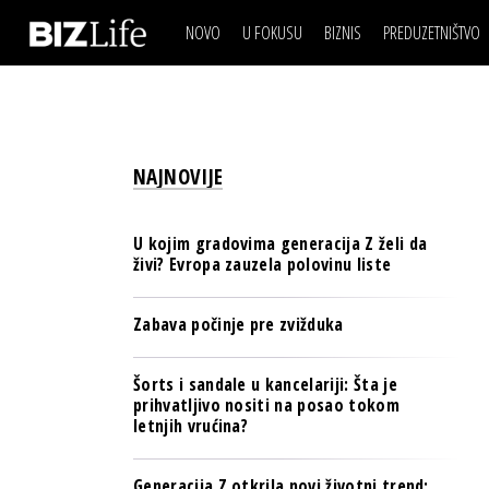
NOVO
U FOKUSU
BIZNIS
PREDUZETNIŠTVO
IZJAVA DANA
BIZNIS SCENA
VIDEO
REAL ESTATE
IZJAVA DANA
BIZNIS SCENA
BREND I KOMUNIKACI
VIDEO
REAL ESTATE
ESG & ENERGY
NAJNOVIJE
BREND I KOMUNIKACI
BANKE
ESG & ENERGY
OSIGURANJE
U kojim gradovima generacija Z želi da
BANKE
živi? Evropa zauzela polovinu liste
TECH I AI
OSIGURANJE
BIZNIS & SPORT
Zabava počinje pre zvižduka
TECH I AI
PULS REGIONA
BIZNIS & SPORT
Šorts i sandale u kancelariji: Šta je
NOVO NA RAFU
prihvatljivo nositi na posao tokom
PULS REGIONA
letnjih vrućina?
NOVO NA RAFU
Generacija Z otkrila novi životni trend: