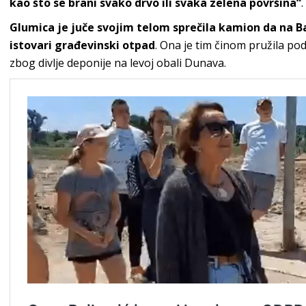
kao što se brani svako drvo ili svaka zelena površina“
.
Glumica je juče svojim telom sprečila kamion da na B
istovari građevinski otpad
. Ona je tim činom pružila p
zbog divlje deponije na levoj obali Dunava.