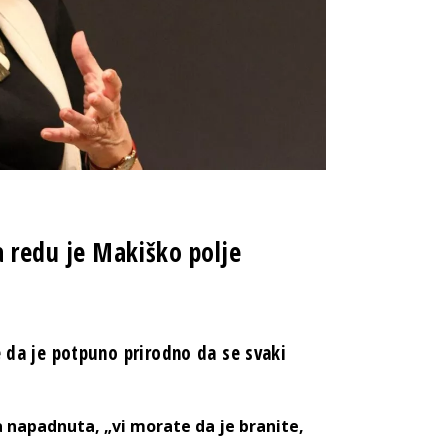
 redu je Makiško polje
e da je potpuno prirodno da se svaki
a napadnuta, „vi morate da je branite,