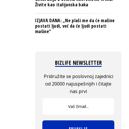
Živite kao italijanska baka
IZJAVA DANA: „Ne plaši me da će mašine
postati ljudi, već da će ljudi postati
mašine“
BIZLIFE NEWSLETTER
Pridružite se poslovnoj zajednici
od 20000 najuspešnijih i čitajte
nas prvi
PRIJAVI SE