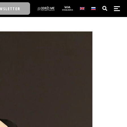
WSLETTER
E/SCHOOL
E/SCHOOL
A
A