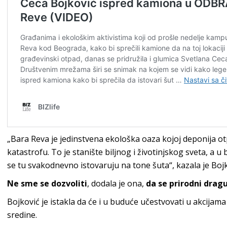
„Bara Reva je jedinstvena ekološka oaza kojoj deponija o
katastrofu. To je stanište biljnog i životinjskog sveta, a u b
se tu svakodnevno istovaruju na tone šuta“, kazala je Bojk
Ne sme se dozvoliti
, dodala je ona,
da se prirodni drag
Bojković je istakla da će i u buduće učestvovati u akcijama
sredine.