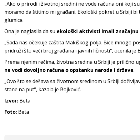
„Ako o prirodi i životnoj sredini ne vode računa oni koji 
moramo da štitimo mi građani. Ekološki pokret u Srbiji bi t
glumica.
Ona je naglasila da su
ekološki aktivisti imali značajnu
„Sada nas očekuje zaštita Makiškog polja. Biće mnogo pos
pridruži što veći broj građana i javnih ličnosti“, ocenila je 
Prema njenim rečima, životna sredina u Srbiji je prilično
ne vodi dovoljno računa o opstanku naroda i države
.
„Ovo što se dešava sa životnom sredinom u Srbiji doživlja
stane na put“, kazala je Bojković.
Izvor:
Beta
Foto:
Beta