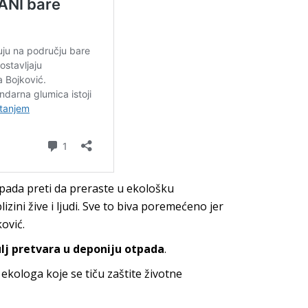
tpada preti da preraste u ekološku
lizini žive i ljudi. Sve to biva poremećeno jer
ović.
ulj pretvara u deponiju otpada
.
 ekologa koje se tiču zaštite životne