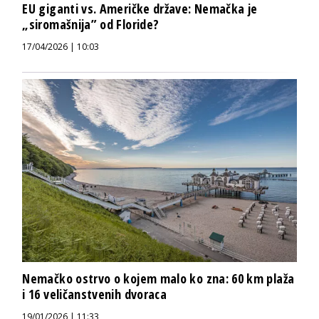
EU giganti vs. Američke države: Nemačka je
„siromašnija” od Floride?
17/04/2026 | 10:03
Nemačko ostrvo o kojem malo ko zna: 60 km plaža
i 16 veličanstvenih dvoraca
19/01/2026 | 11:33