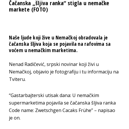
Čačanska „šljiva ranka“ stigla u nemačke
markete (FOTO)
Naše ljude koji žive u Nemačkoj obradovala je
čačanska šljiva koja se pojavila na rafovima sa
voćem u nemačkim marketima.
Nenad Radičević, srpski novinar koji živi u
Nemačkoj, objavio je fotografiju i tu informaciju na
Tviteru.
“Gastarbajterski utisak dana: U nemačkim
supermarketima pojavila se čačanska šljiva ranka
Code name: Zwetschgen Cacaks Frühe” – napisao
je on.