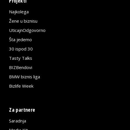
Projekti
Najkolega
Žene u biznisu
UticajnOdgovorno
Šta jedemo
30 ispod 30
Tasty Talks
BIZBendovi
BMW biznis liga
Bizlife Week
Za partnere
Saradnja