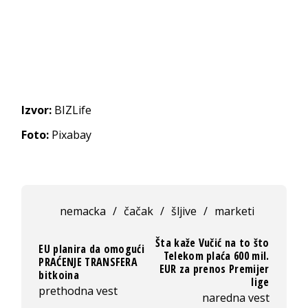
Izvor:
BIZLife
Foto:
Pixabay
nemacka
/
čačak
/
šljive
/
marketi
Šta kaže Vučić na to što
EU planira da omogući
Telekom plaća 600 mil.
PRAĆENJE TRANSFERA
EUR za prenos Premijer
bitkoina
lige
prethodna vest
naredna vest