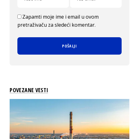
Zapamti moje ime i email u ovom
pretraživaču za sledeći komentar.
POVEZANE VESTI