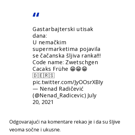
Gastarbajterski utisak
dana:
U nemačkim
supermarketima pojavila
se čačanska šljiva ranka!!!
Code name: Zwetschgen
Cacaks Frühe 😁😁😁
🇩🇪🇷🇸
pic.twitter.com/JyOOsrXBIy
— Nenad Radičević
(@Nenad_Radicevic)
July
20, 2021
Odgovarajući na komentare rekao je i da su šljive
veoma sočne i ukusne.