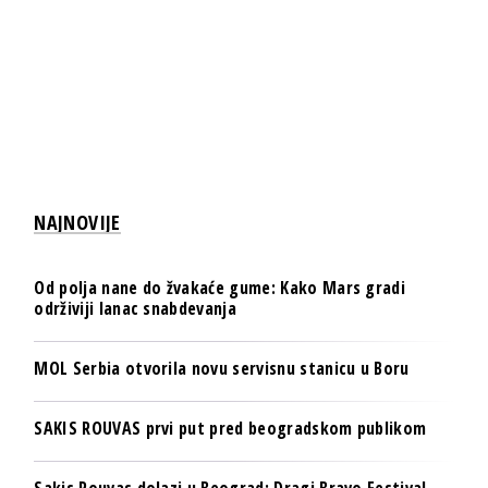
NAJNOVIJE
Od polja nane do žvakaće gume: Kako Mars gradi
održiviji lanac snabdevanja
MOL Serbia otvorila novu servisnu stanicu u Boru
SAKIS ROUVAS prvi put pred beogradskom publikom
Sakis Rouvas dolazi u Beograd: Dragi Bravo Festival