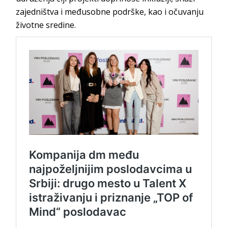
zajedništva i međusobne podrške, kao i očuvanju
životne sredine.