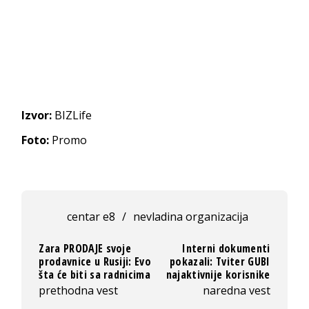
Izvor:
BIZLife
Foto:
Promo
centar e8
/
nevladina organizacija
Zara PRODAJE svoje
Interni dokumenti
prodavnice u Rusiji: Evo
pokazali: Tviter GUBI
šta će biti sa radnicima
najaktivnije korisnike
prethodna vest
naredna vest