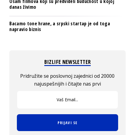
Osam filmova koji su predvideli budućnost u kojoj
danas živimo
Bacamo tone hrane, a srpski startap je od toga
napravio biznis
BIZLIFE NEWSLETTER
Pridružite se poslovnoj zajednici od 20000
najuspešnijih i čitajte nas prvi
PRIJAVI SE