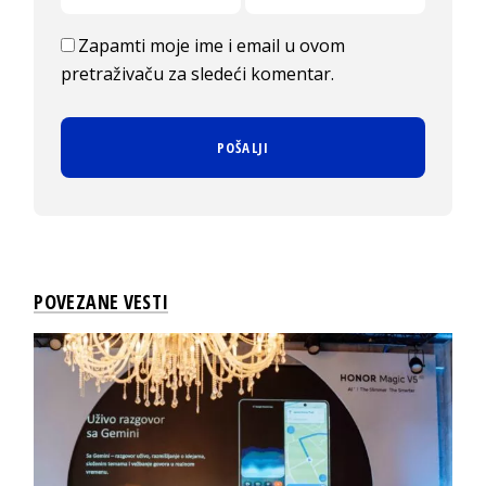
Zapamti moje ime i email u ovom
pretraživaču za sledeći komentar.
POVEZANE VESTI