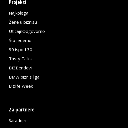
Projekti
Najkolega
Žene u biznisu
UticajnOdgovorno
Šta jedemo
30 ispod 30
Tasty Talks
BIZBendovi
BMW biznis liga
Bizlife Week
Za partnere
Saradnja