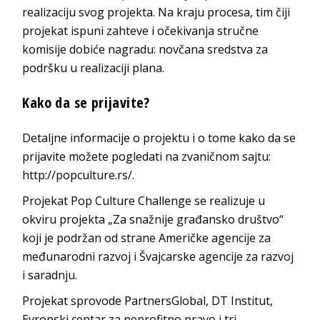
realizaciju svog projekta. Na kraju procesa, tim čiji
projekat ispuni zahteve i očekivanja stručne
komisije dobiće nagradu: novčana sredstva za
podršku u realizaciji plana.
Kako da se prijavite?
Detaljne informacije o projektu i o tome kako da se
prijavite možete pogledati na zvaničnom sajtu:
http://popculture.rs/.
Projekat Pop Culture Challenge se realizuje u
okviru projekta „Za snažnije građansko društvo“
koji je podržan od strane Američke agencije za
međunarodni razvoj i Švajcarske agencije za razvoj
i saradnju.
Projekat sprovode PartnersGlobal, DT Institut,
Evropski centar za neprofitno pravo i tri