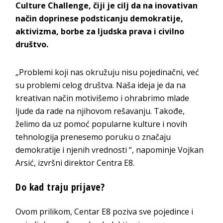
Culture Challenge, čiji je cilj da na inovativan
način doprinese podsticanju demokratije,
aktivizma, borbe za ljudska prava i civilno
društvo.
„Problemi koji nas okružuju nisu pojedinačni, već
su problemi celog društva. Naša ideja je da na
kreativan način motivišemo i ohrabrimo mlade
ljude da rade na njihovom rešavanju. Takođe,
želimo da uz pomoć popularne kulture i novih
tehnologija prenesemo poruku o značaju
demokratije i njenih vrednosti “, napominje Vojkan
Arsić, izvršni direktor Centra E8.
Do kad traju prijave?
Ovom prilikom, Centar E8 poziva sve pojedince i