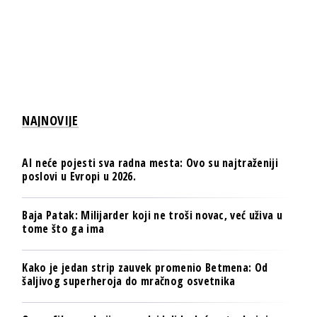
NAJNOVIJE
AI neće pojesti sva radna mesta: Ovo su najtraženiji
poslovi u Evropi u 2026.
Baja Patak: Milijarder koji ne troši novac, već uživa u
tome što ga ima
Kako je jedan strip zauvek promenio Betmena: Od
šaljivog superheroja do mračnog osvetnika