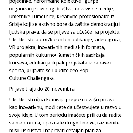
pojedinke, neformalne kolektive i gurpe,
organizacije civilnog društva, nezavisne medije,
umetnike i umetnice, kreativne profesionalce iz
Srbije koji se aktivno bore da zaštite demokratiju i
ljudska prava, da se prijave za učešće na projektu.
Ukoliko ste autor/ka onlajn aplikacije, video igrica,
VR projekta, inovativnih medijskih formata,
popularnih kulturnoumetničkih sadržaja,
kurseva, edukacija ili pak projekata iz zabave i
sporta, prijavite se i budite deo Pop
Culture Challenga-a.
Prijave traju do 20. novembra.
Ukoliko stručna komisija prepozna vašu prijavu
kao inovativnu, moći ćete da učestvujete u razvoju
svoje ideje. U tom periodu imaćete priliku da radite
sa mentorima, upoznate druge timove, razmenite
misli i iskustva i napraviti detaljan plan za