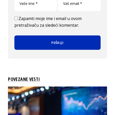
Zapamti moje ime i email u ovom
pretraživaču za sledeći komentar.
POVEZANE VESTI