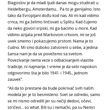
Blagoslov je da mladi ljudi danas mogu studirati u
Heidelbergu, Amsterdamu… Pa to je genijalno. Isto
tako da Evropljani dođu kod nas. Ali mi kad vidimo
crnca, mi ga želimo linčovati u Splitu. Kad čujemo
da neko govori srpski, mi ga bacimo u more. Kad
vidimo azijata pred Markovom crkvom, mi se još
uvek smemo i pokazujemo prstom. Nama je to
čudno. Mi smo duboko zatvoreni u sebe, a jedina
šansa nam je da se povežemo sa svetom.
Povezivanje nema veze s odbacivanjem vlastite
tradicije, ni najmanje. I vreme je da sebi napokon
odgovorimo šta je bilo 1941. i 1945., jednom
zauvek”.
“Ali da to prestane da bude pokrivač svih naših
modela jer je to besmisleno. Svet se odredio, samo
se mi nismo odredili jer su nečiji dedovi, očevi,
stričevi… so what. Bili su i nemački, pa su Nemci