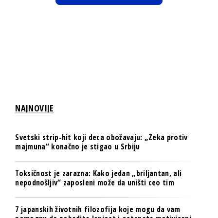
NAJNOVIJE
Svetski strip-hit koji deca obožavaju: „Zeka protiv
majmuna“ konačno je stigao u Srbiju
Toksičnost je zarazna: Kako jedan „briljantan, ali
nepodnošljiv“ zaposleni može da uništi ceo tim
7 japanskih životnih filozofija koje mogu da vam