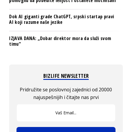
pomognu da pobedite lenjost i ostanete motivisani
Dok AI giganti grade ChatGPT, srpski startap pravi
AI koji razume naše jezike
IZJAVA DANA: „Dobar direktor mora da služi svom
timu“
BIZLIFE NEWSLETTER
Pridružite se poslovnoj zajednici od 20000
najuspešnijih i čitajte nas prvi