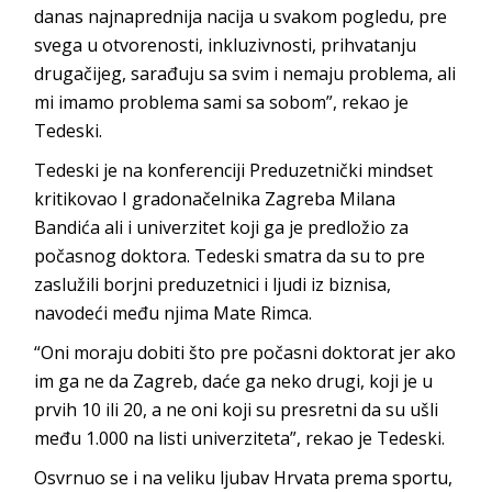
danas najnaprednija nacija u svakom pogledu, pre
svega u otvorenosti, inkluzivnosti, prihvatanju
drugačijeg, sarađuju sa svim i nemaju problema, ali
mi imamo problema sami sa sobom”, rekao je
Tedeski.
Tedeski je na konferenciji Preduzetnički mindset
kritikovao I gradonačelnika Zagreba Milana
Bandića ali i univerzitet koji ga je predložio za
počasnog doktora. Tedeski smatra da su to pre
zaslužili borjni preduzetnici i ljudi iz biznisa,
navodeći među njima Mate Rimca.
“Oni moraju dobiti što pre počasni doktorat jer ako
im ga ne da Zagreb, daće ga neko drugi, koji je u
prvih 10 ili 20, a ne oni koji su presretni da su ušli
među 1.000 na listi univerziteta”, rekao je Tedeski.
Osvrnuo se i na veliku ljubav Hrvata prema sportu,