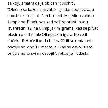
za koju smatra da je običan “bullshit”.
“Obično se kaže da hrvatski građani podržavaju
sportiste. To je običan bullshit. Mi jedino volimo
šampione. Pitaću vas kad naši sportisti budu
izvanredni 12. na Olimpijskim igrama, kad se plivači
plasiraju u B finale Olimpijskih igara. Ko će ih
dočekati? Hoće li onda biti naši? Ili su onda oni
osvojili solidno 11. mesto, ali kad se osvoji zlato,
onda smo to svi mi osvojili”, rekao je Tedeski.