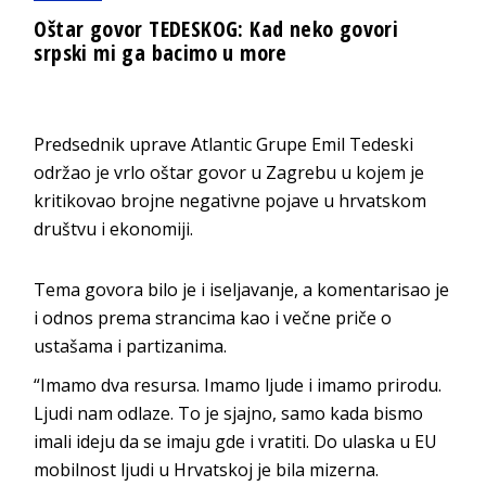
Oštar govor TEDESKOG: Kad neko govori
srpski mi ga bacimo u more
Predsednik uprave Atlantic Grupe Emil Tedeski
održao je vrlo oštar govor u Zagrebu u kojem je
kritikovao brojne negativne pojave u hrvatskom
društvu i ekonomiji.
Tema govora bilo je i iseljavanje, a komentarisao je
i odnos prema strancima kao i večne priče o
ustašama i partizanima.
“Imamo dva resursa. Imamo ljude i imamo prirodu.
Ljudi nam odlaze. To je sjajno, samo kada bismo
imali ideju da se imaju gde i vratiti. Do ulaska u EU
mobilnost ljudi u Hrvatskoj je bila mizerna.