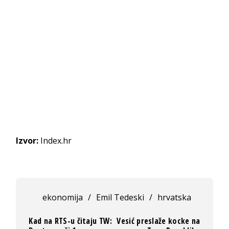
Izvor:
Index.hr
ekonomija
/
Emil Tedeski
/
hrvatska
Kad na RTS-u čitaju TW:
Vesić preslaže kocke na