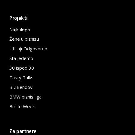
Projekti
Najkolega
Žene u biznisu
UticajnOdgovorno
Šta jedemo
30 ispod 30
Tasty Talks
BIZBendovi
BMW biznis liga
Bizlife Week
Za partnere