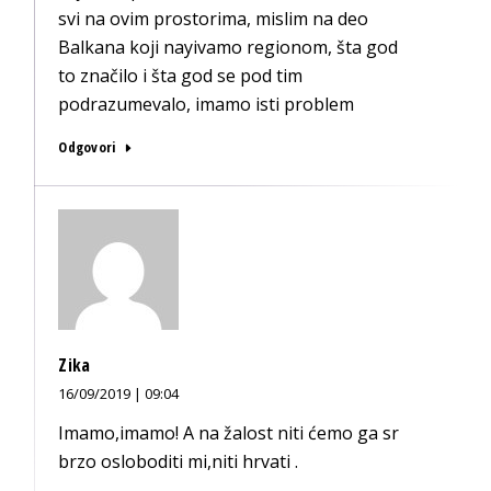
svi na ovim prostorima, mislim na deo
Balkana koji nayivamo regionom, šta god
to značilo i šta god se pod tim
podrazumevalo, imamo isti problem
Odgovori
Zika
16/09/2019 | 09:04
Imamo,imamo! A na žalost niti ćemo ga sr
brzo osloboditi mi,niti hrvati .