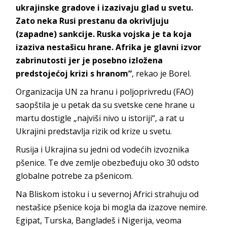
ukrajinske gradove i izazivaju glad u svetu.
Zato neka Rusi prestanu da okrivljuju
(zapadne) sankcije. Ruska vojska je ta koja
izaziva nestašicu hrane. Afrika je glavni izvor
zabrinutosti jer je posebno izložena
predstojećoj krizi s hranom“
, rekao je Borel.
Organizacija UN za hranu i poljoprivredu (FAO)
saopštila je u petak da su svetske cene hrane u
martu dostigle „najviši nivo u istoriji“, a rat u
Ukrajini predstavlja rizik od krize u svetu.
Rusija i Ukrajina su jedni od vodećih izvoznika
pšenice. Te dve zemlje obezbeđuju oko 30 odsto
globalne potrebe za pšenicom.
Na Bliskom istoku i u severnoj Africi strahuju od
nestašice pšenice koja bi mogla da izazove nemire.
Egipat, Turska, Bangladeš i Nigerija, veoma