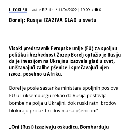
U FOKUSU
autor
BIZLife
11/04/2022 | 19:09
0
Borelj: Rusija IZAZIVA GLAD u svetu
Visoki predstavnik Evropske unije (EU) za spoljnu
politiku i bezbednost Žozep Borelj optužio je Rusiju
da je invazijom na Ukrajinu izazvala glad u svet,
uništavajući zalihe pšenice i sprečavajući njen
izvoz, posebno u Afriku.
Borel je posle sastanka ministara spoljnih poslova
EU u Luksemburgu rekao da Rusija postavlja
bombe na polja u Ukrajini, dok ruski ratni brodovi
blokiraju prolaz brodovima sa pšenicom“.
„Oni (Rusi) izazivaju oskudicu. Bombarduju