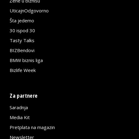
Žene u biznisu
UticajnOdgovorno
Šta jedemo
30 ispod 30
Tasty Talks
BIZBendovi
BMW biznis liga
Bizlife Week
Za partnere
Saradnja
Media Kit
Pretplata na magazin
Newsletter