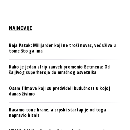
NAJNOVIJE
Baja Patak: Milijarder koji ne troši novac, već uživa u
tome što ga ima
Kako je jedan strip zauvek promenio Betmena: Od
šaljivog superheroja do mračnog osvetnika
Osam filmova koji su predvideli budućnost u kojoj
danas živimo
Bacamo tone hrane, a srpski startap je od toga
napravio biznis