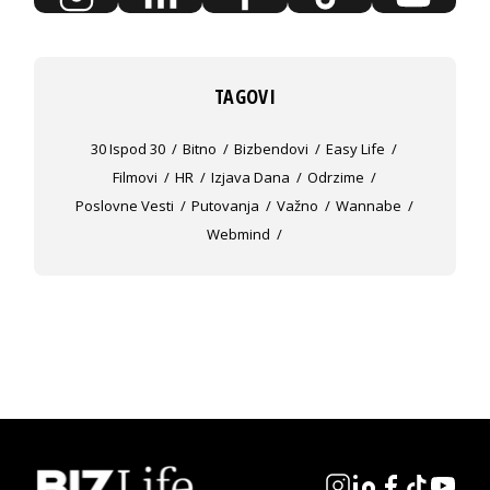
TAGOVI
30 Ispod 30
Bitno
Bizbendovi
Easy Life
Filmovi
HR
Izjava Dana
Odrzime
Poslovne Vesti
Putovanja
Važno
Wannabe
Webmind