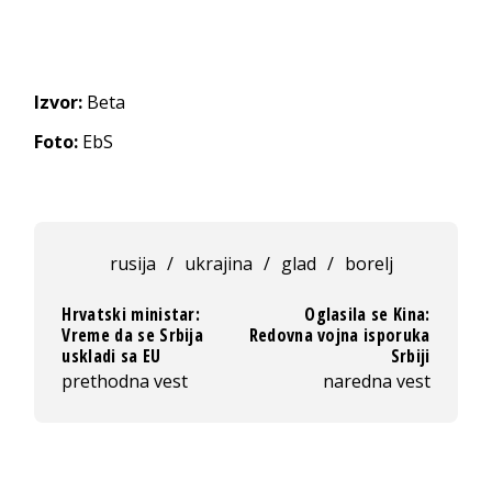
Izvor:
Beta
Foto:
EbS
rusija
/
ukrajina
/
glad
/
borelj
Hrvatski ministar:
Oglasila se Kina:
Vreme da se Srbija
Redovna vojna isporuka
uskladi sa EU
Srbiji
prethodna vest
naredna vest