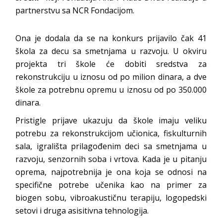
partnerstvu sa NCR Fondacijom.
Ona je dodala da se na konkurs prijavilo čak 41
škola za decu sa smetnjama u razvoju. U okviru
projekta tri škole će dobiti sredstva za
rekonstrukciju u iznosu od po milion dinara, a dve
škole za potrebnu opremu u iznosu od po 350.000
dinara.
Pristigle prijave ukazuju da škole imaju veliku
potrebu za rekonstrukcijom učionica, fiskulturnih
sala, igrališta prilagođenim deci sa smetnjama u
razvoju, senzornih soba i vrtova. Kada je u pitanju
oprema, najpotrebnija je ona koja se odnosi na
specifične potrebe učenika kao na primer za
biogen sobu, vibroakustičnu terapiju, logopedski
setovi i druga asisitivna tehnologija.