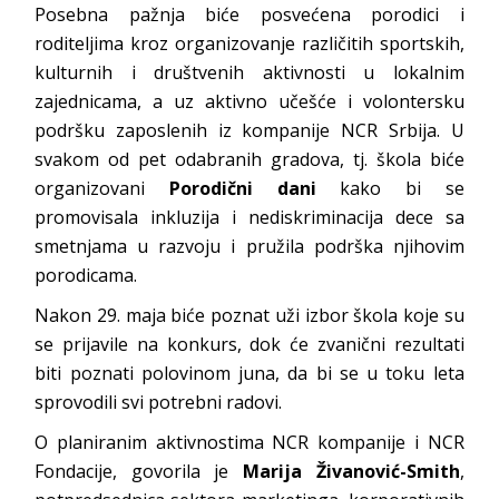
Posebna pažnja biće posvećena porodici i
roditeljima kroz organizovanje različitih sportskih,
kulturnih i društvenih aktivnosti u lokalnim
zajednicama, a uz aktivno učešće i volontersku
podršku zaposlenih iz kompanije NCR Srbija. U
svakom od pet odabranih gradova, tj. škola biće
organizovani
Porodični dani
kako bi se
promovisala inkluzija i nediskriminacija dece sa
smetnjama u razvoju i pružila podrška njihovim
porodicama.
Nakon 29. maja biće poznat uži izbor škola koje su
se prijavile na konkurs, dok će zvanični rezultati
biti poznati polovinom juna, da bi se u toku leta
sprovodili svi potrebni radovi.
O planiranim aktivnostima NCR kompanije i NCR
Fondacije, govorila je
Marija Živanović-Smith
,