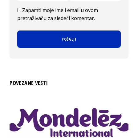
Zapamti moje ime i email u ovom
pretraživaču za sledeći komentar.
POVEZANE VESTI