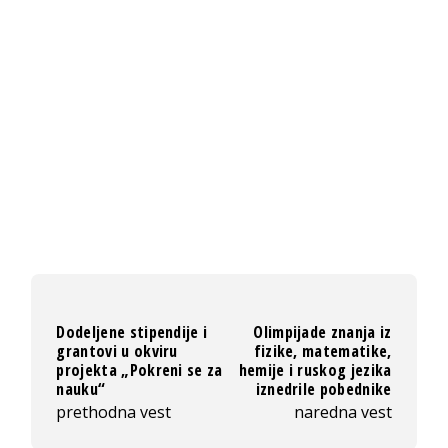
Dodeljene stipendije i
Olimpijade znanja iz
grantovi u okviru
fizike, matematike,
projekta „Pokreni se za
hemije i ruskog jezika
nauku“
iznedrile pobednike
prethodna vest
naredna vest