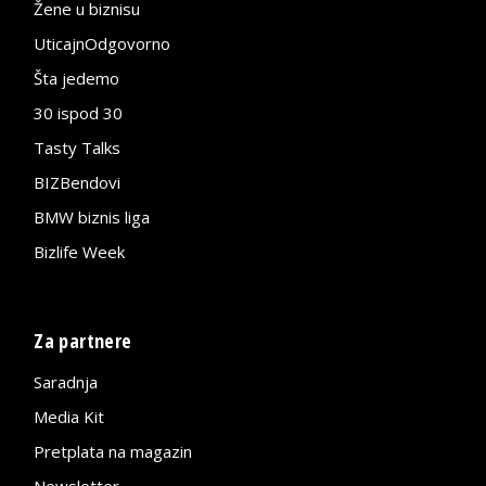
Žene u biznisu
UticajnOdgovorno
Šta jedemo
30 ispod 30
Tasty Talks
BIZBendovi
BMW biznis liga
Bizlife Week
Za partnere
Saradnja
Media Kit
Pretplata na magazin
Newsletter