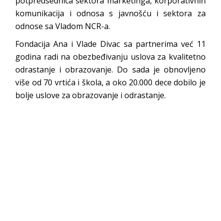
potpredsednica sektora marketinga, korporativnih
komunikacija i odnosa s javnošću i sektora za
odnose sa Vladom NCR-a.
Fondacija Ana i Vlade Divac sa partnerima već 11
godina radi na obezbeđivanju uslova za kvalitetno
odrastanje i obrazovanje. Do sada je obnovljeno
više od 70 vrtića i škola, a oko 20.000 dece dobilo je
bolje uslove za obrazovanje i odrastanje.