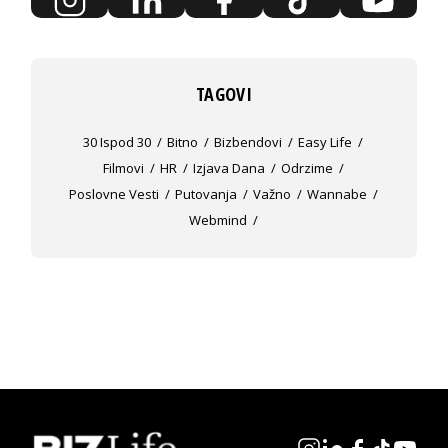
TAGOVI
30 Ispod 30
Bitno
Bizbendovi
Easy Life
Filmovi
HR
Izjava Dana
Odrzime
Poslovne Vesti
Putovanja
Važno
Wannabe
Webmind