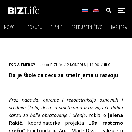
NOVO
U FOKUSU
BIZNIS
PREDUZETNIŠTVO
KARIJERA
ESG & ENERGY
autor
BIZLife
24/05/2018 | 11:06
0
Bolje škole za decu sa smetnjama u razvoju
Kroz nabavku opreme i rekonstrukciju osnovnih i
srednjih škola, deca sa smetnjama u razvoju će dobiti
šansu za bolje obrazovanje i učenje
, rekla je
Jelena
Rakić
, koordinatorka projekta
„Da rastemo
srećni“
koji Fondacija Ana i Vlade Divac realizuje u