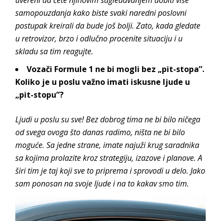
samopouzdanja kako biste svaki naredni poslovni
postupak kreirali da bude još bolji. Zato, kada gledate
u retrovizor, brzo i odlučno procenite situaciju i u
skladu sa tim reagujte.
Vozači Formule 1 ne bi mogli bez „pit-stopa”.
Koliko je u poslu važno imati iskusne ljude u
„pit-stopu”?
Ljudi u poslu su sve! Bez dobrog tima ne bi bilo ničega
od svega ovoga što danas radimo, ništa ne bi bilo
moguće. Sa jedne strane, imate najuži krug saradnika
sa kojima prolazite kroz strategiju, izazove i planove. A
širi tim je taj koji sve to priprema i sprovodi u delo. Jako
sam ponosan na svoje ljude i na to kakav smo tim.