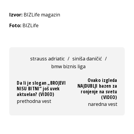
Izvor:
BIZLife magazin
Foto:
BIZLife
strauss adriatic
/
siniša daničić
/
bmw biznis liga
Ovako izgleda
Da li je slogan „BROJEVI
NAJDUBLJI bazen za
NISU BITNI“ još uvek
ronjenje na svetu
aktuelan? (VIDEO)
(VIDEO)
prethodna vest
naredna vest