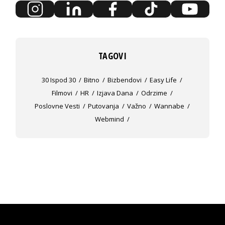
TAGOVI
30 Ispod 30
Bitno
Bizbendovi
Easy Life
Filmovi
HR
Izjava Dana
Odrzime
Poslovne Vesti
Putovanja
Važno
Wannabe
Webmind