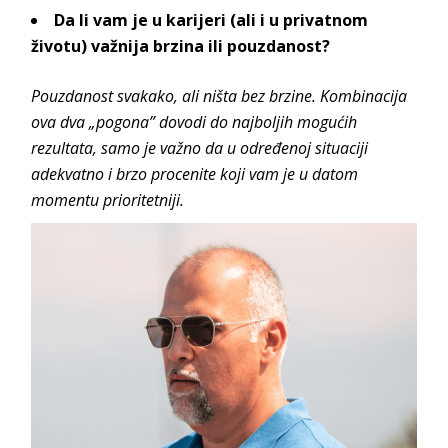
Da li vam je u karijeri (ali i u privatnom
životu) važnija brzina ili pouzdanost?
Pouzdanost svakako, ali ništa bez brzine. Kombinacija
ova dva „pogona” dovodi do najboljih mogućih
rezultata, samo je važno da u određenoj situaciji
adekvatno i brzo procenite koji vam je u datom
momentu prioritetniji.