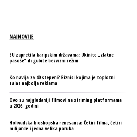
NAJNOVIJE
EU zapretila karipskim državama: Ukinite „zlatne
pasoše“ ili gubite bezvizni režim
Ko navija za 40 stepeni? Biznisi kojima je toplotni
talas najbolja reklama
Ovo su najgledaniji filmovi na striming platformama
u 2026. godini
Holivudska bioskopska renesansa: Četiri filma, četiri
milijarde i jedna velika poruka