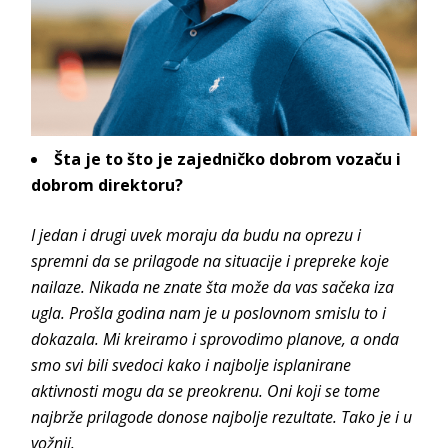
Šta je to što je zajedničko dobrom vozaču i
dobrom direktoru?
I jedan i drugi uvek moraju da budu na oprezu i
spremni da se prilagode na situacije i prepreke koje
nailaze. Nikada ne znate šta može da vas sačeka iza
ugla. Prošla godina nam je u poslovnom smislu to i
dokazala. Mi kreiramo i sprovodimo planove, a onda
smo svi bili svedoci kako i najbolje isplanirane
aktivnosti mogu da se preokrenu. Oni koji se tome
najbrže prilagode donose najbolje rezultate. Tako je i u
vožnji.