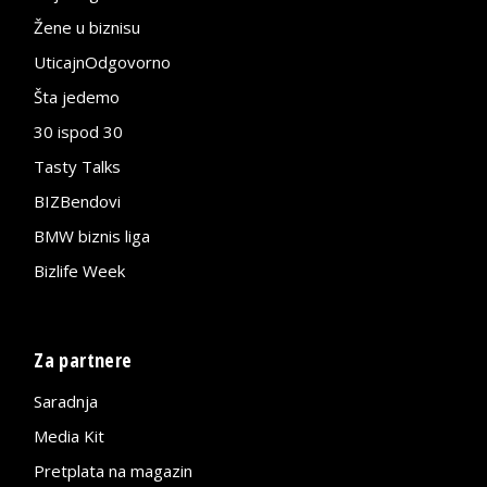
Žene u biznisu
UticajnOdgovorno
Šta jedemo
30 ispod 30
Tasty Talks
BIZBendovi
BMW biznis liga
Bizlife Week
Za partnere
Saradnja
Media Kit
Pretplata na magazin