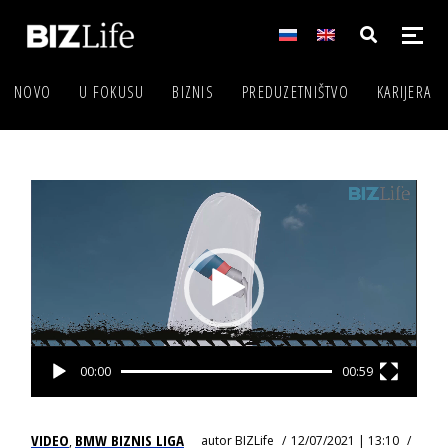
NOVO
U FOKUSU
BIZNIS
PREDUZETNIŠTVO
KARIJERA
Video
Player
00:00
00:59
VIDEO
BMW BIZNIS LIGA
autor
BIZLife
12/07/2021 | 13:10
,