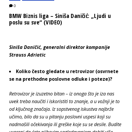
0
BMW Biznis liga – Siniša Daničić: „Ljudi u
poslu su sve“ (VIDEO)
Siniša Daničić, generalni direktor kompanije
Strauss Adriatic
Koliko često gledate u retrovizor (osvrnete
se na prethodne poslovne odluke i poteze)?
Retrovizor je izuzetno bitan – iz onoga što je iza nas
uvek treba naučiti i iskoristiti to znanje, a u vožnji je to
od ključnog značaja. Iz sopstvenog iskustva najbrže
učimo, bilo da su u pitanju poslovni uspesi koji su
nadmašili očekivanja ili greške koje su se desile. Budite
uvereni da ćete njihovim sagledavanjem dobiti više