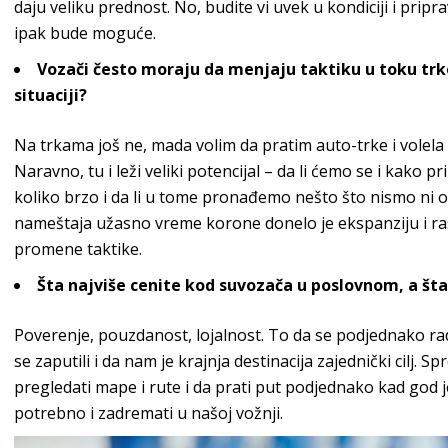
daju veliku prednost. No, budite
vi uvek u kondiciji i prip
ipak bu
de moguće.
Vozači često moraju da
menjaju taktiku u toku trke.
situaciji?
Na trkama još ne
, mada volim da pratim auto-trke i volela
Naravno, tu i leži veliki potencijal
– da li ćemo se i kako pr
koliko brzo i da li u tome
pronađemo nešto što nismo ni oč
nameštaja užasno vreme korone donelo je ekspanziju i
ra
promen
e taktike.
Šta najviše cenite kod suvozača u poslovnom, a št
Poverenje, pouzdanost, lojalnost. To da se
podjednako rad
se
zaputili i da nam je krajnja destinacija zajednički cilj. S
pregledati mape i
rute i da prati put podjednako kad god j
potrebno i zadremati u
naš
oj vožnji.