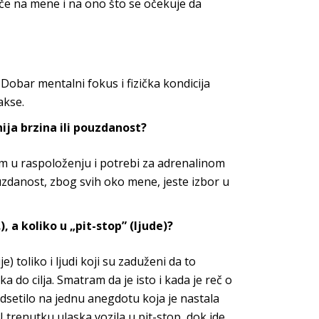
iče na mene i na ono što se
očekuje
da
Dobar mentalni fokus i fizička kondicija
akse.
nija
brzina ili pouzdanost?
 u raspoloženju i potrebi za adrenalinom
danost, zbog svih oko mene, jeste izbor u
.), a koliko u „pit-stop” (ljude)?
e) toliko i ljudi koji su zaduženi
da to
a do cilja. Smatram da je isto i kada je reč o
dsetilo na jednu anegdotu koja je nastala
 U
trenutku ulaska vozila u pit-stop, dok ide