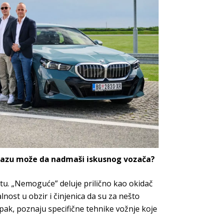
 stazu može da nadmaši
iskusnog vozača?
otu. „Nemoguće” deluje prilično
kao okidač
alnost u obzir i činjenica da
su za nešto
ipak, poznaju specifične tehnike vožnje koje