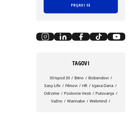
PRIJAVI SE
TAGOVI
30 Ispod 30
Bitno
Bizbendovi
Easy Life
Filmovi
HR
Izjava Dana
Odrzime
Poslovne Vesti
Putovanja
Važno
Wannabe
Webmind