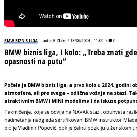
BMW BIZNIS LIGA
autor
BIZLife
13/06/2024 | 11:00
0
BMW biznis liga, I kolo: „Treba znati gde 
opasnosti na putu“
Počela je
BMW biznis liga
, a prvo kolo u 2024. godini 
atmosfera, ali pre svega – odlična vožnja na stazi. Tak
atraktivnim BMW i MINI modelima i da iskuse potpun
Takmičenje, koje se odvija na NAVAK stazi, obuhvata razli
nadmetanja nadgleda sertifikovani BMW instruktor Mlade
bio je Vladimir Popović, dok je čelnu poziciju u ženskom t