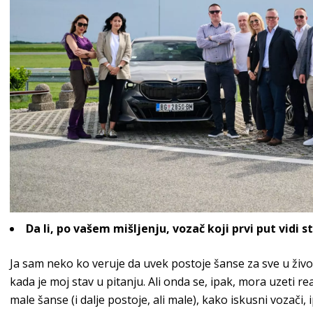
Da li, po vašem
mišljenju, vozač koji prvi put vidi
Ja sam neko ko veruje da uvek
postoje šanse za sve u živ
kada je moj stav u pitanju. Ali onda
se, ipak, mora uzeti re
male šanse (i dalje postoje, ali male), kako iskusni
vozači, 