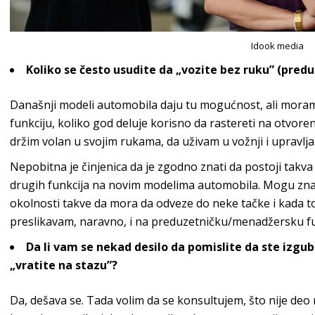
Idook media
Koliko se često usudite da „vozite bez ruku”
(predu
Današnji modeli automobila daju tu
mogućnost, ali moram
f
unkciju, koliko god deluje korisno da rastereti na otvore
držim volan u svojim
rukama, da uživam u vožnji i upravlja
Nepobitna je činjenica da je
zgodno znati da postoji takva
drugih funkcija na novim modelima automobila. Mogu zn
okolnosti takve da
mora da odveze do neke tačke i kada t
preslikavam, naravno, i na preduzetničku/menadž
ersku
fu
Da li vam se nekad desilo da
pomislite da ste izgubi
„vratite na stazu”?
Da, dešava se. Tada volim
da se konsultujem, što nije deo