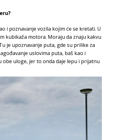
eru?
kao i poznavanje vozila kojim će se
kretati. U
žem kubikaža motora. Moraju da
znaju kakvu
 Tu je upoznavanje puta, gde su prilike
za
ilagođavanje uslovima puta, baš kao i
 u obe
uloge, jer to onda daje lepu i prijatnu