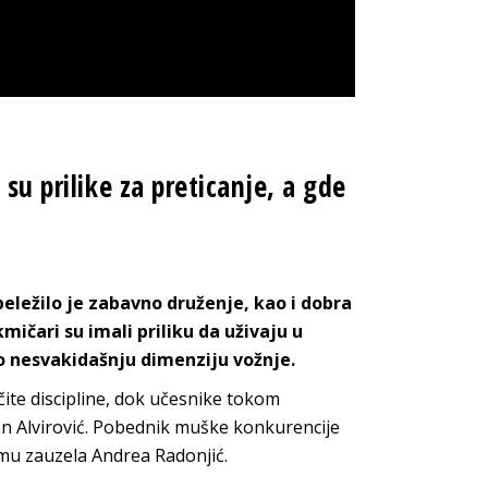
su prilike za preticanje, a gde
obeležilo je zabavno druženje, kao i dobra
mičari su imali priliku da uživaju u
o nesvakidašnju dimenzi
ju vožnje.
čite discipline, dok učesnike tokom
n Alvirović. Pobednik muške konkurencije
imu zauzela Andrea Radonjić.