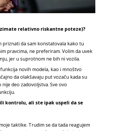
zimate relativno riskantne poteze)?
 priznati da sam konstatovala kako tu
nim
pravcima, ne preferiram. Volim da uvek
nju, jer u
suprotnom ne bih
ni vozila.
 funkcija novih modela, kao i
mnoštvo
ačajno
da olakšavaju put vozaču kada su
o nije
deo zadovoljstva. Sve ovo
nkciju.
li kontrolu, ali ste ipak uspeli da
se
 moje taktike. Trudim
se da tada reagujem