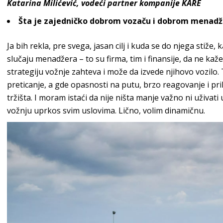
Katarina Milićević, vodeći partner kompanije KARE
Šta
je zajedničko dobrom vozaču i dobrom menadž
Ja bih
rekla, pre svega, jasan cilj i kuda se do
njega stiže, 
slučaju menadžera – to su firma, tim i
finansije, da ne ka
strategiju vožnje zahteva i može da izvede
njihovo vozilo.
preticanje, a gde opasnosti na putu, brzo reagovanje
i pr
tržišta. I moram
istaći da nije ništa manje važno ni uživati
vožnju
uprkos svim uslovima. Lično, volim
dinamičnu.