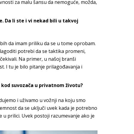
ravnosti za malu šansu da
nemoguće, možda,
 Da li ste i vi
nekad bili u takvoj
 bih da
imam priliku da se u tome oprobam.
ilagoditi potrebi da
se taktika promeni,
ekivali. Na primer, u našoj
branši
st. I tu je bilo pitanje prilagođavanja i
a kod
suvozača u privatnom životu?
ujemo i uživamo u vožnji na koju smo
premnost
da se uključi uvek kada je potrebno
e u
prilici. Uvek postoji razumevanje ako je