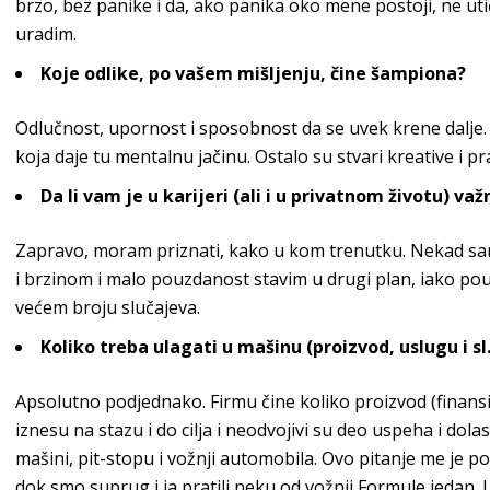
brzo, bez panike i da, ako panika oko mene postoji
, ne ut
uradim.
Koje odlike, po vašem mišljenju, čine šampiona?
Odlučnost, upornost i sposobnost da se uvek krene dalje.
koja daje tu mentalnu
jačinu. Ostalo su stvari kreative
i pr
Da li
vam je u karijeri (ali i u privatnom životu) važ
Zapravo, moram priznati, kako u kom
trenutku. Nekad sam
i
brzinom i malo pouzdanost stavim u drugi plan, iako
pouz
većem broju
slučajeva.
Koliko treba ulagati u mašinu (proizvod, uslugu i sl
Apsolutno podjednako. Firmu
čine koliko proizvod (finansij
iznesu na stazu i do cilja i neodvojivi
su deo uspeha i dolask
mašini,
pit-stopu i vožnji automobila. Ovo pitanje me je
po
dok smo suprug
i ja pratili neku od vožnji Formule jedan.