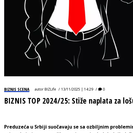
BIZNIS SCENA
autor
BIZLife
13/11/2025 | 14:29
0
BIZNIS TOP 2024/25: Stiže naplata za loš
Preduzeća u Srbiji suočavaju se sa ozbiljnim problemi