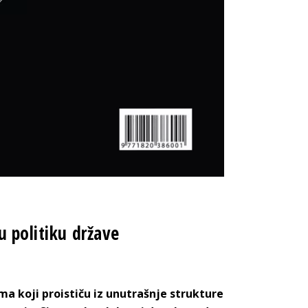
u politiku države
ma koji proističu iz unutrašnje strukture