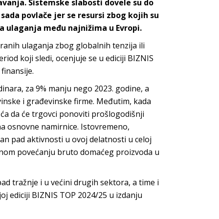
šavanja. Sistemske slabosti dovele su do
sada povlače jer se resursi zbog kojih su
tna ulaganja među najnižima u Evropi.
anih ulaganja zbog globalnih tenzija ili
riod koji sledi, ocenjuje se u ediciji BIZNIS
finansije.
de dinara, za 9% manju nego 2023. godine, a
vinske i građevinske firme. Međutim, kada
ća da će trgovci ponoviti prošlogodišnji
 na osnovne namirnice. Istovremeno,
 pad aktivnosti u ovoj delatnosti u celoj
omnom povećanju bruto domaćeg proizvoda u
d tražnje i u većini drugih sektora, a time i
njoj ediciji BIZNIS TOP 2024/25 u izdanju