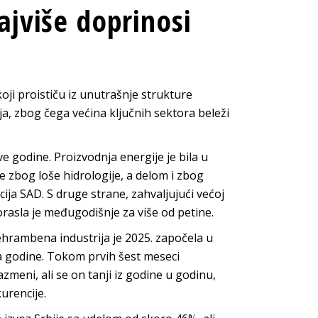
ajviše doprinosi
oji proističu iz unutrašnje strukture
ja, zbog čega većina ključnih sektora beleži
e godine. Proizvodnja energije je bila u
e zbog loše hidrologije, a delom i zbog
cija SAD. S druge strane, zahvaljujući većoj
porasla je međugodišnje za više od petine.
rehrambena industrija je 2025. započela u
ja godine. Tokom prvih šest meseci
azmeni, ali se on tanji iz godine u godinu,
urencije.