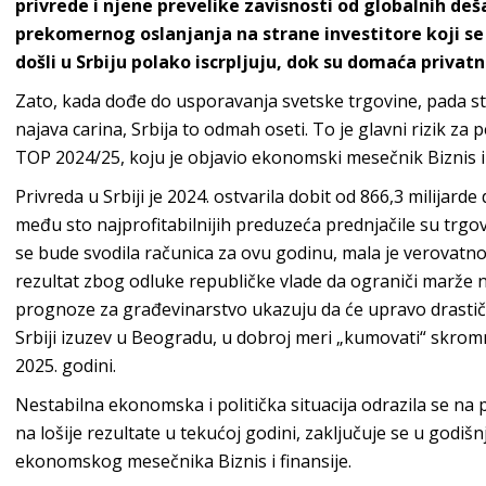
privrede i njene prevelike zavisnosti od globalnih de
prekomernog oslanjanja na strane investitore koji se 
došli u Srbiju polako iscrpljuju, dok su domaća priva
Zato, kada dođe do usporavanja svetske trgovine, pada str
najava carina, Srbija to odmah oseti. To je glavni rizik za pe
TOP 2024/25, koju je objavio ekonomski mesečnik Biznis i 
Privreda u Srbiji je 2024. ostvarila dobit od 866,3 milijar
među sto najprofitabilnijih preduzeća prednjačile su trgo
se bude svodila računica za ovu godinu, mala je verovatno
rezultat zbog odluke republičke vlade da ograniči marže
prognoze za građevinarstvo ukazuju da će upravo drastičan
Srbiji izuzev u Beogradu, u dobroj meri „kumovati“ skr
2025. godini.
Nestabilna ekonomska i politička situacija odrazila se na pa
na lošije rezultate u tekućoj godini, zaključuje se u godiš
ekonomskog mesečnika Biznis i finansije.