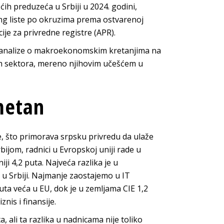
ćih preduzeća u Srbiji u 2024. godini,
ang liste po okruzima prema ostvarenoj
je za privredne registre (APR).
je analize o makroekonomskim kretanjima na
ih sektora, mereno njihovim učešćem u
metan
e, što primorava srpsku privredu da ulaže
bijom, radnici u Evropskoj uniji rade u
ji 4,2 puta. Najveća razlika je u
o u Srbiji. Najmanje zaostajemo u IT
puta veća u EU, dok je u zemljama CIE 1,2
znis i finansije.
 ali ta razlika u nadnicama nije toliko