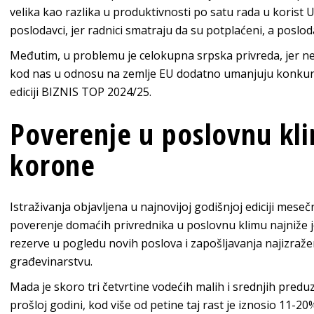
velika kao razlika u produktivnosti po satu rada u korist Uni
poslodavci, jer radnici smatraju da su potplaćeni, a poslod
Međutim, u problemu je celokupna srpska privreda, jer ne
kod nas u odnosu na zemlje EU dodatno umanjuju konkure
ediciji BIZNIS TOP 2024/25.
Poverenje u poslovnu kl
korone
Istraživanja objavljena u najnovijoj godišnjoj ediciji meseč
poverenje domaćih privrednika u poslovnu klimu najniže jo
rezerve u pogledu novih poslova i zapošljavanja najizraženij
građevinarstvu.
Mada je skoro tri četvrtine vodećih malih i srednjih predu
prošloj godini, kod više od petine taj rast je iznosio 11-20