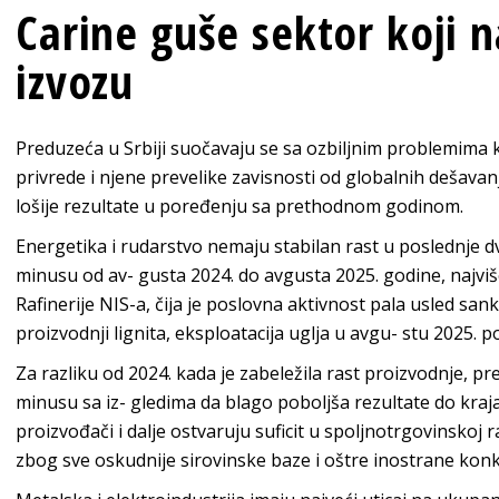
Carine guše sektor koji n
izvozu
Preduzeća u Srbiji suočavaju se sa ozbiljnim problemima k
privrede i njene prevelike zavisnosti od globalnih dešavan
lošije rezultate u poređenju sa prethodnom godinom.
Energetika i rudarstvo nemaju stabilan rast u poslednje dv
minusu od av- gusta 2024. do avgusta 2025. godine, najviš
Rafinerije NIS-a, čija je poslovna aktivnost pala usled sank
proizvodnji lignita, eksploatacija uglja u avgu- stu 2025. 
Za razliku od 2024. kada je zabeležila rast proizvodnje, p
minusu sa iz- gledima da blago poboljša rezultate do kra
proizvođači i dalje ostvaruju suficit u spoljnotrgovinskoj r
zbog sve oskudnije sirovinske baze i oštre inostrane konk