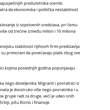
najuspešnijih preduzetnika ocenilo
atra da ekonomska i politička nestabilnost
oslovanje iz sopstvenih sredstava, pri čemu
 više od trećine između milion i 10 miliona
sijsku stabilnost njihovih firmi predstavlja
ci su primorani da povećavaju plate zbog sve
nici kojima poslednjih godina popunjavaju
a nego doseljenika. Migranti i povratnici iz
nata je dvostruko više nego povratnika i u
be grupe radi za druge, veći je udeo onih
iji, pišu Biznis i finansije.