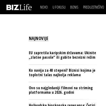
NOVO
U FOKUSU
BIZNIS
PREDUZETNIŠTVO
IZJAVA DANA
BIZNIS SCENA
VIDEO
REAL ESTATE
IZJAVA DANA
BIZNIS SCENA
BREND I KOMUNIKACI
VIDEO
REAL ESTATE
ESG & ENERGY
NAJNOVIJE
BREND I KOMUNIKACI
BANKE
ESG & ENERGY
OSIGURANJE
EU zapretila karipskim državama: Ukinite
BANKE
„zlatne pasoše“ ili gubite bezvizni režim
TECH I AI
OSIGURANJE
BIZNIS & SPORT
Ko navija za 40 stepeni? Biznisi kojima je
TECH I AI
toplotni talas najbolja reklama
PULS REGIONA
BIZNIS & SPORT
NOVO NA RAFU
Ovo su najgledaniji filmovi na striming
PULS REGIONA
platformama u 2026. godini
NOVO NA RAFU
Holivudska bioskopska renesansa: Četiri