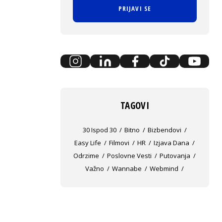
PRIJAVI SE
TAGOVI
30 Ispod 30
Bitno
Bizbendovi
Easy Life
Filmovi
HR
Izjava Dana
Odrzime
Poslovne Vesti
Putovanja
Važno
Wannabe
Webmind