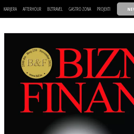
KARIJERA
AFTERHOUR
BIZTRAVEL
GASTRO ZONA
PROJEKTI
NE
POSAO
FILM I SCENA
NAJKOLEGA
LJUDI (HR)
KNJIGE
TASTY TALKS
POSAO
FILM I SCENA
NAJKOLEGA
JE
MOJ UGAO
AUTO SVET
30 ISPOD 30
LJUDI (HR)
KNJIGE
TASTY TALKS
USAVRŠAVANJE
STIL
BACK TO OFFIC
JE
MOJ UGAO
AUTO SVET
30 ISPOD 30
KNOW-HOW
WELLBEING
BIZBENDOVI
USAVRŠAVANJE
STIL
BACK TO OFFIC
BIZKOLEGIJUM
KNOW-HOW
WELLBEING
BIZBENDOVI
BMW BIZNIS LIG
BIZKOLEGIJUM
BIZLIFE WEEK
BMW BIZNIS LIG
IZJAVA GODINE
BIZLIFE WEEK
IZJAVA GODINE