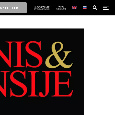
WSLETTER
E/SCHOOL
E/SCHOOL
A
A