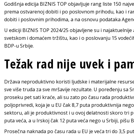
Godišnja edicija BIZNIS TOP objavljuje rang liste 150 najve
prema ostvarenoj dobiti i po poslovnom prihodu, kao i r
dobiti i poslovnim prihodima, a na osnovu podataka Agenci
U ediciji BIZNIS TOP 2024/25 objavljene su i najaktuelni
svetskom i domaćem tržištu, kao i o poslovanju 15 vodeć
BDP-u Srbije.
Težak rad nije uvek i pa
Država neproduktivno koristi ljudske i materijalne resurs
sve više truda za sve mršavije rezultate. U poređenju sa Sr
proseku pet sati kraće, ali su zato po času rada produktivni
poljoprivredi, koja je u EU čak 8,7 puta produktivnija neg
sektoru, ali je produktivnost i u ovoj delatnosti skoro tri 
puta veća, a u Irskoj čak 12 puta veća nego u Srbiji, pišu Bi
Prosečna naknada po času rada u EU je veća tri do 3,5 puta,