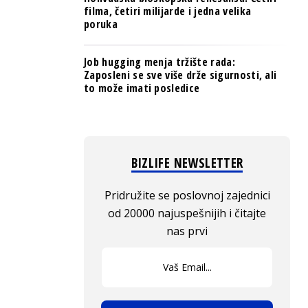
filma, četiri milijarde i jedna velika
poruka
Job hugging menja tržište rada:
Zaposleni se sve više drže sigurnosti, ali
to može imati posledice
BIZLIFE NEWSLETTER
Pridružite se poslovnoj zajednici
od 20000 najuspešnijih i čitajte
nas prvi