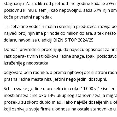
stagnaciju. Za razliku od prethod- ne godine kada je 39% 
poslovnu klimu u zemlji kao nepovoljnu, sada 57% njih sm
koče privredni napredak.
Tri četvrtine vodećih malih i srednjih preduzeća razvija p
najveći broj njih ima prihode do milion dolara, a tek nešto
dolara, navodi se u ediciji BIZNIS TOP 2024/25.
Domaći privrednici procenjuju da najveću opasnost za finan
rast opera- tivnih i troškova radne snage. Ipak, poslodav
izraženijeg nedostatka
odgovarajućih radnika, a prema njihovoj oceni strani rad
prazna radna mesta nisu jeftini nego jedini dostupni.
Srbija svake godine u proseku ima oko 11.000 više iseljenik
inostranstva čine oko 14% ukupnog stanovništva, a migra
proseku su skoro duplo mlađi. Iako najviše doseljenih u o
koji osnivaju svoje firme u odnosu na ostale stanovnike u Srb