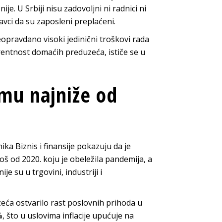
je. U Srbiji nisu zadovoljni ni radnici ni
avci da su zaposleni preplaćeni.
opravdano visoki jedinični troškovi rada
ntnost domaćih preduzeća, ističe se u
imu najniže od
nika Biznis i finansije pokazuju da je
š od 2020. koju je obeležila pandemija, a
e su u trgovini, industriji i
zeća ostvarilo rast poslovnih prihoda u
%, što u uslovima inflacije upućuje na