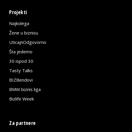
Projekti
Najkolega
Žene u biznisu
UticajnOdgovorno
Šta jedemo
30 ispod 30
Tasty Talks
BIZBendovi
BMW biznis liga
Bizlife Week
Za partnere