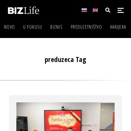
NOVO
U FOKUSU
BIZNIS
PREDUZETNIŠTVO
KARIJERA
preduzeca Tag