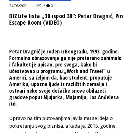
24/08/2021 | 11:29
0
BIZLife lista „30 ispod 30“: Petar Dragnić, Pin
Escape Room (VIDEO)
Petar Dragnić je rođen u Beogradu, 1993. godine.
Formalno obrazovanje ga nije preterano zanimalo
i fakultet je upisao, pre svega, kako bi
učestvovao u programu „Work and Travel” u
Americi, sa željom da, kao student, proputuje
Ameriku, upozna ljude iz različitih zemalja i
ostvari neke svoje dečačke snove obilazeći
gradove poput Njujorka, Majamija, Los Anđelesa
itd.
Upravo na tim putovanjima javila mu se ideja o
pokretanju svog biznisa, a kada je, 2015. godine,