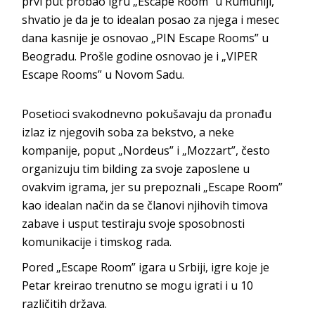
prvi put probao igru „Escape Room” u Rumuniji,
shvatio je da je to idealan posao za njega i mesec
dana kasnije je osnovao „PIN Escape Rooms” u
Beogradu. Prošle godine osnovao je i „VIPER
Escape Rooms” u Novom Sadu.
Posetioci svakodnevno pokušavaju da pronađu
izlaz iz njegovih soba za bekstvo, a neke
kompanije, poput „Nordeus” i „Mozzart”, često
organizuju tim bilding za svoje zaposlene u
ovakvim igrama, jer su prepoznali „Escape Room”
kao idealan način da se članovi njihovih timova
zabave i usput testiraju svoje sposobnosti
komunikacije i timskog rada.
Pored „Escape Room” igara u Srbiji, igre koje je
Petar kreirao trenutno se mogu igrati i u 10
različitih država.