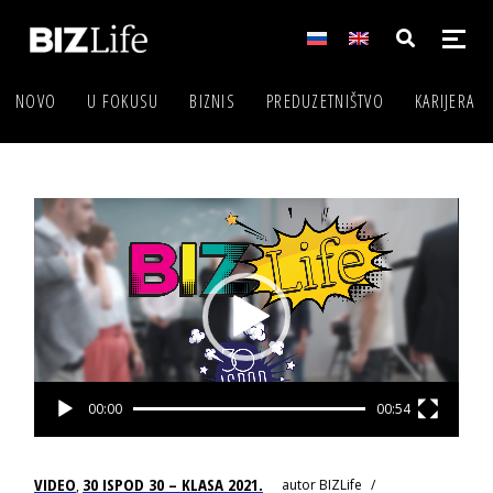
NOVO
U FOKUSU
BIZNIS
PREDUZETNIŠTVO
KARIJERA
Video
Player
00:00
00:54
VIDEO
30 ISPOD 30 – KLASA 2021.
autor
BIZLife
,