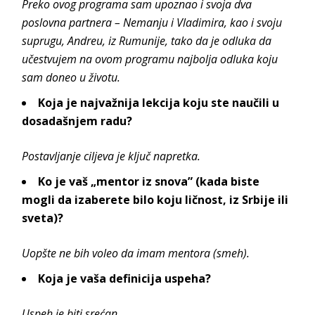
Preko ovog programa sam upoznao i svoja dva
poslovna partnera – Nemanju i Vladimira, kao i svoju
suprugu, Andreu, iz Rumunije, tako da je odluka da
učestvujem na ovom programu najbolja odluka koju
sam doneo u životu.
Koja je najvažnija lekcija koju ste naučili u
dosadašnjem radu?
Postavljanje ciljeva je ključ napretka.
Ko je vaš „mentor iz snova” (kada biste
mogli da izaberete bilo koju ličnost, iz Srbije ili
sveta)?
Uopšte ne bih voleo da imam mentora (smeh).
Koja je vaša definicija uspeha?
Uspeh je biti srećan.