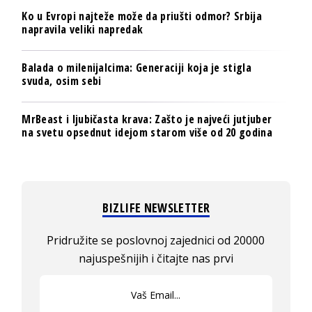
Ko u Evropi najteže može da priušti odmor? Srbija
napravila veliki napredak
Balada o milenijalcima: Generaciji koja je stigla
svuda, osim sebi
MrBeast i ljubičasta krava: Zašto je najveći jutjuber
na svetu opsednut idejom starom više od 20 godina
BIZLIFE NEWSLETTER
Pridružite se poslovnoj zajednici od 20000
najuspešnijih i čitajte nas prvi