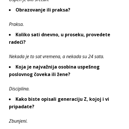
Obrazovanje ili praksa?
Praksa.
Koliko sati dnevno, u proseku, provedete
radeći?
Nekada je to sat vremena, a nekada su 24 sata.
Koja je najvažnija osobina uspešnog
poslovnog čoveka ili žene?
Disciplina.
Kako biste opisali generaciju Z, kojoj i vi
pripadate?
Zbunjeni.