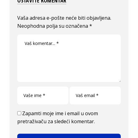
OSTAVITE KOMENTAR
Vaša adresa e-pošte neće biti objavljena.
Neophodna polja su označena
*
Zapamti moje ime i email u ovom
pretraživaču za sledeći komentar.