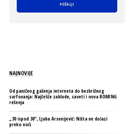
NAJNOVIJE
Od paničnog gašenja interneta do bezbrižnog
surfovanja: Najčešće zablude, saveti i nova ROMING
rešenja
„30 ispod 30“, Ljuba Arsenijević: Ništa ne dolazi
preko noći