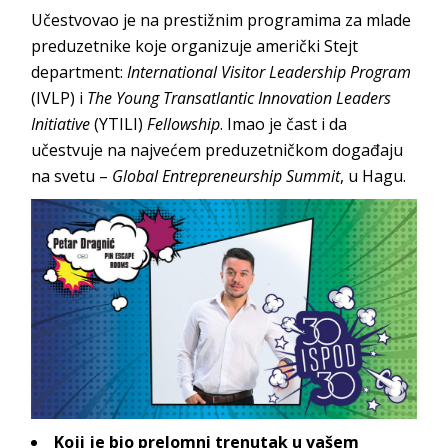
Učestvovao je na prestižnim programima za mlade
preduzetnike koje organizuje američki Stejt
department:
International Visitor Leadership Program
(IVLP) i
The Young Transatlantic Innovation Leaders
Initiative
(YTILI)
Fellowship
. Imao je čast i da
učestvuje na najvećem preduzetničkom događaju
na svetu –
Global Entrepreneurship Summit
, u Hagu.
Koji je bio prelomni trenutak u vašem