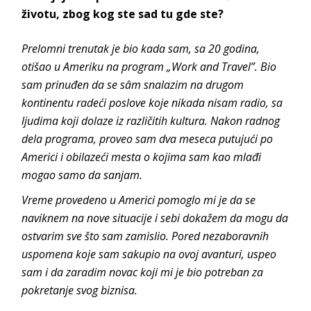
životu, zbog kog ste sad tu gde ste?
Prelomni trenutak je bio kada sam, sa 20 godina,
otišao u Ameriku na program „Work and Travel”. Bio
sam prinuđen da se sâm snalazim na drugom
kontinentu radeći poslove koje nikada nisam radio, sa
ljudima koji dolaze iz različitih kultura. Nakon radnog
dela programa, proveo sam dva meseca putujući po
Americi i obilazeći mesta o kojima sam kao mlađi
mogao samo da sanjam.
Vreme provedeno u Americi pomoglo mi je da se
naviknem na nove situacije i sebi dokažem da mogu da
ostvarim sve što sam zamislio. Pored nezaboravnih
uspomena koje sam sakupio na ovoj avanturi, uspeo
sam i da zaradim novac koji mi je bio potreban za
pokretanje svog biznisa.