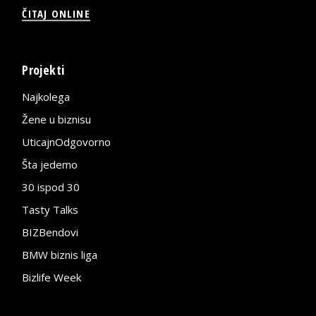
ČITAJ ONLINE
Projekti
Najkolega
Žene u biznisu
UticajnOdgovorno
Šta jedemo
30 ispod 30
Tasty Talks
BIZBendovi
BMW biznis liga
Bizlife Week