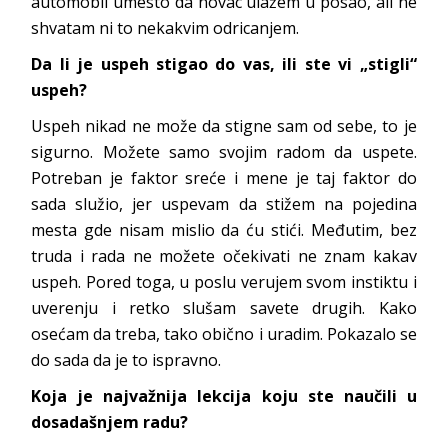
automobil umesto da novac ulažem u posao, ali ne
shvatam ni to nekakvim odricanjem.
Da li je uspeh stigao do vas, ili ste vi „stigli“
uspeh?
Uspeh nikad ne može da stigne sam od sebe, to je
sigurno. Možete samo svojim radom da uspete.
Potreban je faktor sreće i mene je taj faktor do
sada služio, jer uspevam da stižem na pojedina
mesta gde nisam mislio da ću stići. Međutim, bez
truda i rada ne možete očekivati ne znam kakav
uspeh. Pored toga, u poslu verujem svom instiktu i
uverenju i retko slušam savete drugih. Kako
osećam da treba, tako obično i uradim. Pokazalo se
do sada da je to ispravno.
Koja je najvažnija lekcija koju ste naučili u
dosadašnjem radu?