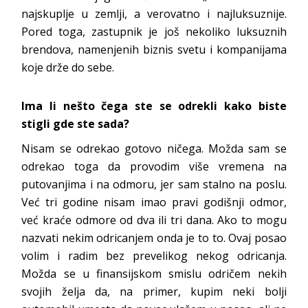
najskuplje u zemlji, a verovatno i najluksuznije.
Pored toga, zastupnik je još nekoliko luksuznih
brendova, namenjenih biznis svetu i kompanijama
koje drže do sebe.
Ima li nešto čega ste se odrekli kako biste
stigli gde ste sada?
Nisam se odrekao gotovo ničega. Možda sam se
odrekao toga da provodim više vremena na
putovanjima i na odmoru, jer sam stalno na poslu.
Već tri godine nisam imao pravi godišnji odmor,
već kraće odmore od dva ili tri dana. Ako to mogu
nazvati nekim odricanjem onda je to to. Ovaj posao
volim i radim bez prevelikog nekog odricanja.
Možda se u finansijskom smislu odričem nekih
svojih želja da, na primer, kupim neki bolji