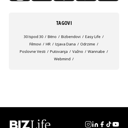
TAGOVI
30 Ispod 30
Bitno
Bizbendovi
Easy Life
Filmovi
HR
Izjava Dana
Odrzime
Poslovne Vesti
Putovanja
Važno
Wannabe
Webmind