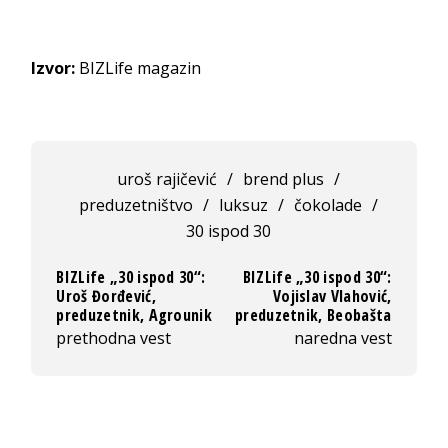
Izvor:
BIZLife magazin
uroš rajičević
/
brend plus
/
preduzetništvo
/
luksuz
/
čokolade
/
30 ispod 30
BIZLife „30 ispod 30“:
BIZLife „30 ispod 30“:
Uroš Đorđević,
Vojislav Vlahović,
preduzetnik, Agrounik
preduzetnik, Beobašta
prethodna vest
naredna vest