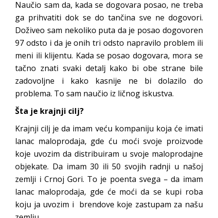
Naučio sam da, kada se dogovara posao, ne treba
ga prihvatiti dok se do tančina sve ne dogovori.
Doživeo sam nekoliko puta da je posao dogovoren
97 odsto i da je onih tri odsto napravilo problem ili
meni ili klijentu. Kada se posao dogovara, mora se
tačno znati svaki detalj kako bi obe strane bile
zadovoljne i kako kasnije ne bi dolazilo do
problema. To sam naučio iz ličnog iskustva.
Šta je krajnji cilj?
Krajnji cilj je da imam veću kompaniju koja će imati
lanac maloprodaja, gde ću moći svoje proizvode
koje uvozim da distribuiram u svoje maloprodajne
objekate. Da imam 30 ili 50 svojih radnji u našoj
zemlji i Crnoj Gori. To je poenta svega – da imam
lanac maloprodaja, gde će moći da se kupi roba
koju ja uvozim i brendove koje zastupam za našu
zemlju.