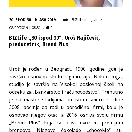
30 ISPOD 30 - KLASA 2019.
autor
BIZLife magazin
08/09/2019 | 08:31
0
BIZLife „30 ispod 30“: Uroš Rajičević,
preduzetnik, Brend Plus
Uroš je rođen u Beogradu 1990. godine, gde je
završio osnovnu školu i gimnaziju. Nakon toga,
studije je završio na Visokoj poslovnoj školi na
odseku za „Bankarstvo i računovodstvo“. Trenutno
je na master studijama na istom smeru. Godine
2008. počinje da radi u porodičnoj firmi, koju je
osnovao njegov otac, a 2016. osniva svoju firmu
„Brend Plus“ koja se bavi uvozom premijum
brendova. Njegove čokolade „chocoMe“ su