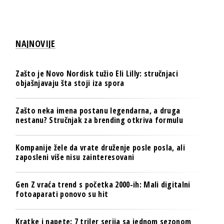
NAJNOVIJE
Zašto je Novo Nordisk tužio Eli Lilly: stručnjaci
objašnjavaju šta stoji iza spora
Zašto neka imena postanu legendarna, a druga
nestanu? Stručnjak za brending otkriva formulu
Kompanije žele da vrate druženje posle posla, ali
zaposleni više nisu zainteresovani
Gen Z vraća trend s početka 2000-ih: Mali digitalni
fotoaparati ponovo su hit
Kratke i napete: 7 triler serija sa jednom sezonom