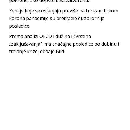
pokrene, ako uopšte biva zatvorena.
Zemlje koje se oslanjaju previše na turizam tokom
korona pandemije su pretrpele dugoročnije
posledice.
Prema analizi OECD i dužina i čvrstina
„zaključavanja“ ima značajne posledice po dubinu i
trajanje krize, dodaje Bild.