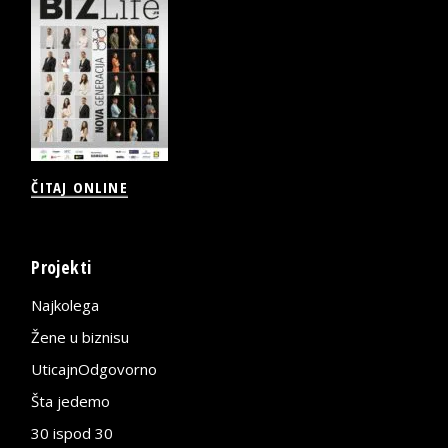
ČITAJ ONLINE
Projekti
Najkolega
Žene u biznisu
UticajnOdgovorno
Šta jedemo
30 ispod 30