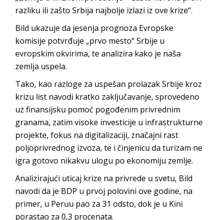
razliku ili zašto Srbija najbolje izlazi iz ove krize“.
Bild ukazuje da jesenja prognoza Evropske
komisije potvrđuje „prvo mesto“ Srbije u
evropskim okvirima, te analizira kako je naša
zemlja uspela.
Tako, kao razloge za uspešan prolazak Srbije kroz
krizu list navodi kratko zaključavanje, sprovedeno
uz finansijsku pomoć pogođenim privrednim
granama, zatim visoke investicije u infrastrukturne
projekte, fokus na digitalizaciji, značajni rast
poljoprivrednog izvoza, te i činjenicu da turizam ne
igra gotovo nikakvu ulogu po ekonomiju zemlje.
Analizirajući uticaj krize na privrede u svetu, Bild
navodi da je BDP u prvoj polovini ove godine, na
primer, u Peruu pao za 31 odsto, dok je u Kini
porastao za 0,3 procenata.