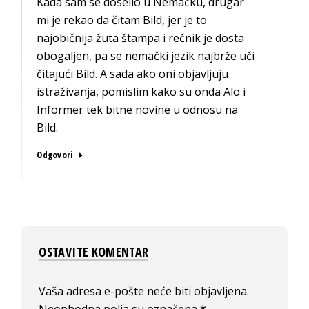
Kada sam se doselio u Nemačku, drugar
mi je rekao da čitam Bild, jer je to
najobičnija žuta štampa i rečnik je dosta
obogaljen, pa se nemački jezik najbrže uči
čitajući Bild. A sada ako oni objavljuju
istraživanja, pomislim kako su onda Alo i
Informer tek bitne novine u odnosu na
Bild.
Odgovori
OSTAVITE KOMENTAR
Vaša adresa e-pošte neće biti objavljena.
Neophodna polja su označena
*