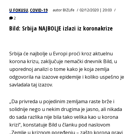
U FOKUSU
COVID-19
autor
BIZLife
02/12/2020 | 20:03
,
2
Bild: Srbija NAJBOLJE izlazi iz koronakrize
Srbija će najbolje u Evropi proći kroz aktuelnu
korona krizu, zaključuje nemački dnevnik Bild, u
uporednoj analizi o tome kako je koja zemlja
odgovorila na izazove epidemije i koliko uspešno je
savladala taj izazov.
„Da privreda u pojedinim zemljama raste brže i
solidnije nego u nekim drugima je jasno, ali nikada
do sada razlika nije bila tako velika kao u korona
krizi“, konstatuje Bild u članku pod naslovom
„Zemlje u kriznom poređenju – zašto korona pravi