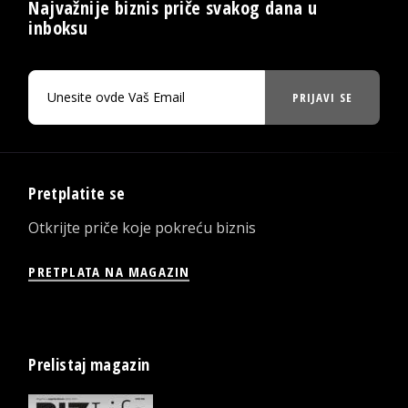
Najvažnije biznis priče svakog dana u
inboksu
PRIJAVI SE
Pretplatite se
Otkrijte priče koje pokreću biznis
PRETPLATA NA MAGAZIN
Prelistaj magazin