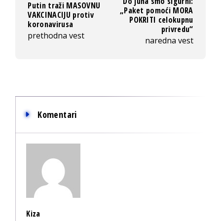
Do juna smo sigurni:
Putin traži MASOVNU
„Paket pomoći MORA
VAKCINACIJU protiv
POKRITI celokupnu
koronavirusa
privredu“
prethodna vest
naredna vest
Komentari
Kiza