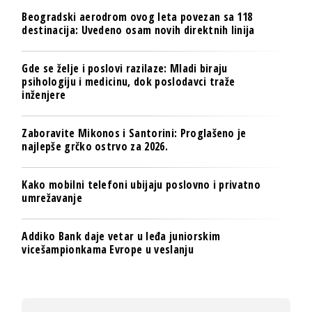
Beogradski aerodrom ovog leta povezan sa 118
destinacija: Uvedeno osam novih direktnih linija
Gde se želje i poslovi razilaze: Mladi biraju
psihologiju i medicinu, dok poslodavci traže
inženjere
Zaboravite Mikonos i Santorini: Proglašeno je
najlepše grčko ostrvo za 2026.
Kako mobilni telefoni ubijaju poslovno i privatno
umrežavanje
Addiko Bank daje vetar u leđa juniorskim
vicešampionkama Evrope u veslanju