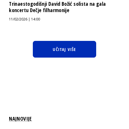
Trinaestogodišnji David Božić solista na gala
koncertu Dečje filharmonije
11/02/2026 | 14:00
UČITAJ VIŠE
NAJNOVIJE