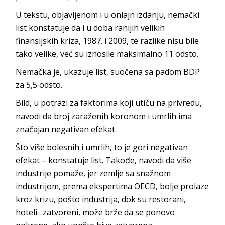
U tekstu, objavljenom i u onlajn izdanju, nemački
list konstatuje da i u doba ranijih velikih
finansijskih kriza, 1987. i 2009, te razlike nisu bile
tako velike, već su iznosile maksimalno 11 odsto.
Nemačka je, ukazuje list, suočena sa padom BDP
za 5,5 odsto.
Bild, u potrazi za faktorima koji utiču na privredu,
navodi da broj zaraženih koronom i umrlih ima
značajan negativan efekat.
Što više bolesnih i umrlih, to je gori negativan
efekat – konstatuje list. Takođe, navodi da više
industrije pomaže, jer zemlje sa snažnom
industrijom, prema ekspertima OECD, bolje prolaze
kroz krizu, pošto industrija, dok su restorani,
hoteli…zatvoreni, može brže da se ponovo