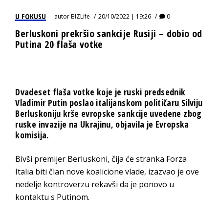
U FOKUSU
autor
BIZLife
20/10/2022 | 19:26
0
Berluskoni prekršio sankcije Rusiji – dobio od
Putina 20 flaša votke
Dvadeset flaša votke koje je ruski predsednik
Vladimir Putin poslao italijanskom političaru Silviju
Berluskoniju krše evropske sankcije uvedene zbog
ruske invazije na Ukrajinu, objavila je Evropska
komisija.
Bivši premijer Berluskoni, čija će stranka Forza
Italia biti član nove koalicione vlade, izazvao je ove
nedelje kontroverzu rekavši da je ponovo u
kontaktu s Putinom.