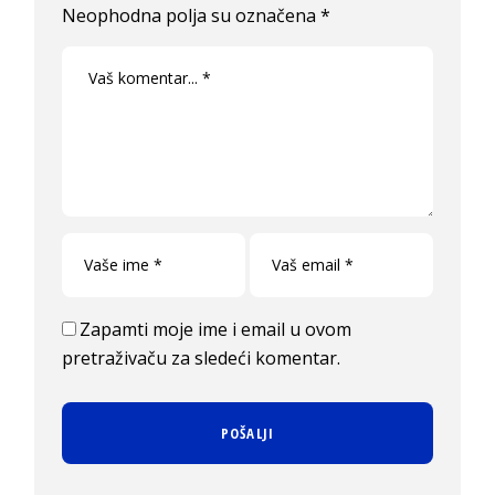
Neophodna polja su označena
*
Zapamti moje ime i email u ovom
pretraživaču za sledeći komentar.