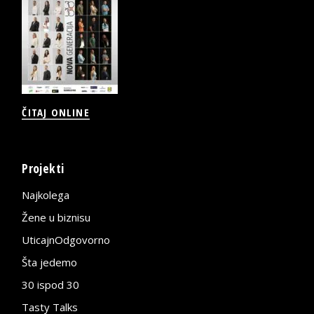
ČITAJ ONLINE
Projekti
Najkolega
Žene u biznisu
UticajnOdgovorno
Šta jedemo
30 ispod 30
Tasty Talks