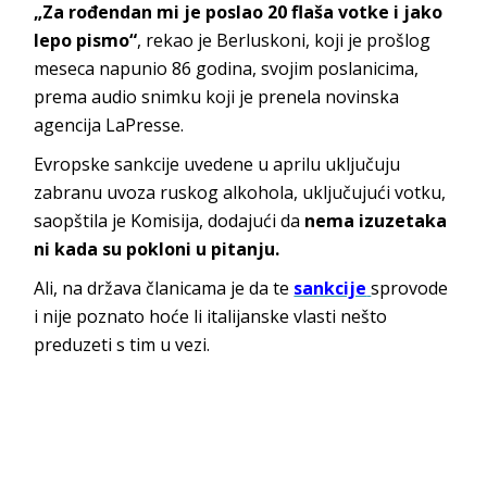
„Za rođendan mi je poslao 20 flaša votke i jako
lepo pismo“
, rekao je Berluskoni, koji je prošlog
meseca napunio 86 godina, svojim poslanicima,
prema audio snimku koji je prenela novinska
agencija LaPresse.
Evropske sankcije uvedene u aprilu uključuju
zabranu uvoza ruskog alkohola, uključujući votku,
saopštila je Komisija, dodajući da
nema izuzetaka
ni kada su pokloni u pitanju.
Ali, na država članicama je da te
sankcije
sprovode
i nije poznato hoće li italijanske vlasti nešto
preduzeti s tim u vezi.