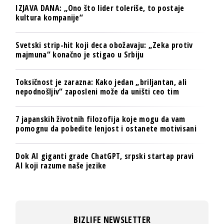
IZJAVA DANA: „Ono što lider toleriše, to postaje
kultura kompanije“
Svetski strip-hit koji deca obožavaju: „Zeka protiv
majmuna“ konačno je stigao u Srbiju
Toksičnost je zarazna: Kako jedan „briljantan, ali
nepodnošljiv“ zaposleni može da uništi ceo tim
7 japanskih životnih filozofija koje mogu da vam
pomognu da pobedite lenjost i ostanete motivisani
Dok AI giganti grade ChatGPT, srpski startap pravi
AI koji razume naše jezike
BIZLIFE NEWSLETTER