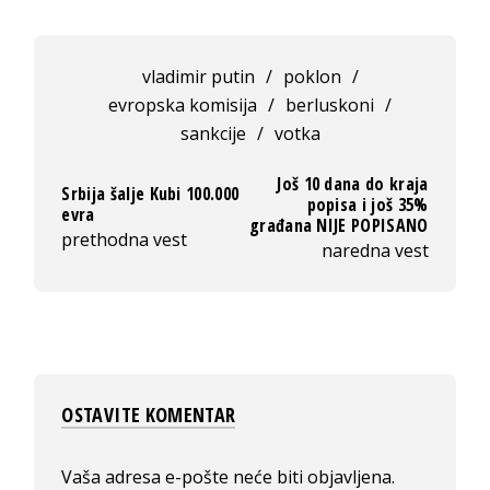
vladimir putin
/
poklon
/
evropska komisija
/
berluskoni
/
sankcije
/
votka
Još 10 dana do kraja
Srbija šalje Kubi 100.000
popisa i još 35%
evra
građana NIJE POPISANO
prethodna vest
naredna vest
OSTAVITE KOMENTAR
Vaša adresa e-pošte neće biti objavljena.