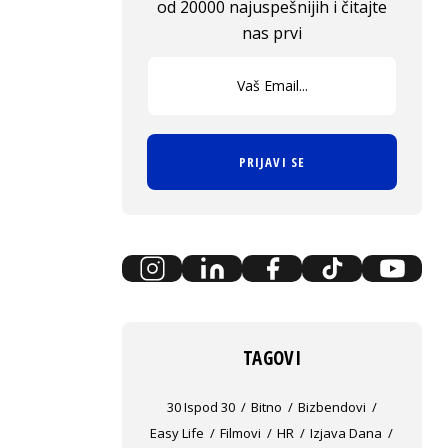
od 20000 najuspešnijih i čitajte
nas prvi
PRIJAVI SE
TAGOVI
30 Ispod 30
Bitno
Bizbendovi
Easy Life
Filmovi
HR
Izjava Dana