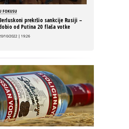
U FOKUSU
Berluskoni prekršio sankcije Rusiji –
dobio od Putina 20 flaša votke
20/10/2022 | 19:26