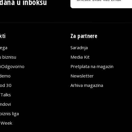
 dana u inboksu
kti
Za partnere
lega
Saradnja
 biznisu
Media Kit
jnOdgovorno
Pretplata na magazin
edemo
Newsletter
pod 30
Arhiva magazina
 Talks
ndovi
znis liga
e Week