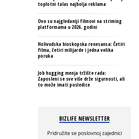
toplotni talas najbolja reklama
Ovo su najgledaniji filmovi na striming
platformama u 2026. godini
Holivudska bioskopska renesansa: Četiri
filma, četiri milijarde i jedna velika
poruka
Job hugging menja tržište rada:
Zaposleni se sve više drže sigurnosti, ali
to može imati posledice
BIZLIFE NEWSLETTER
Pridružite se poslovnoj zajednici