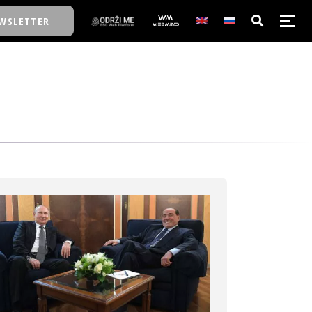
WSLETTER
E/SCHOOL
E/SCHOOL
A
A