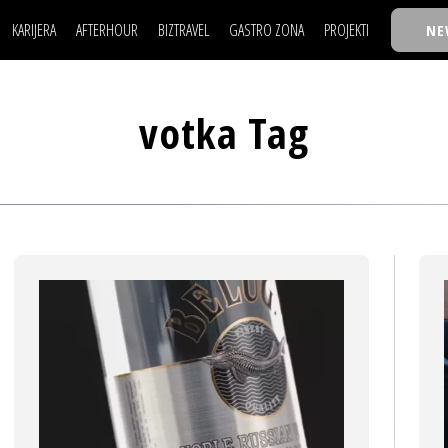
KARIJERA
AFTERHOUR
BIZTRAVEL
GASTRO ZONA
PROJEKTI
NE
POSAO
FILM I SCENA
NAJKOLEGA
LJUDI (HR)
KNJIGE
TASTY TALKS
POSAO
FILM I SCENA
NAJKOLEGA
JE
MOJ UGAO
AUTO SVET
30 ISPOD 30
votka Tag
LJUDI (HR)
KNJIGE
TASTY TALKS
USAVRŠAVANJE
STIL
BACK TO OFFIC
JE
MOJ UGAO
AUTO SVET
30 ISPOD 30
KNOW-HOW
WELLBEING
BIZBENDOVI
USAVRŠAVANJE
STIL
BACK TO OFFIC
BIZKOLEGIJUM
KNOW-HOW
WELLBEING
BIZBENDOVI
BMW BIZNIS LIG
BIZKOLEGIJUM
BIZLIFE WEEK
BMW BIZNIS LIG
IZJAVA GODINE
BIZLIFE WEEK
IZJAVA GODINE