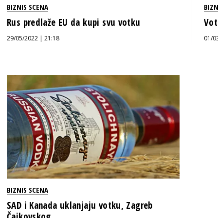
BIZNIS SCENA
BIZN
Rus predlaže EU da kupi svu votku
Vot
29/05/2022 | 21:18
01/0
BIZNIS SCENA
SAD i Kanada uklanjaju votku, Zagreb
Čajkovskog