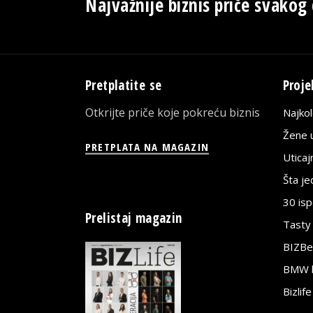
Najvažnije biznis priče svakog
Pretplatite se
Proje
Otkrijte priče koje pokreću biznis
Najko
Žene u
PRETPLATA NA MAGAZIN
Utica
Šta j
30 is
Prelistaj magazin
Tasty
BIZBe
BMW bi
Bizlif