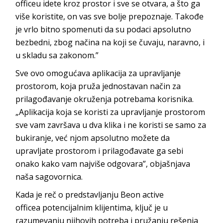
officeu
idete kroz prostor i sve se otvara, a što ga
više koristite, on vas sve bolje prepoznaje. Takođe
je vrlo bitno spomenuti da su podaci apsolutno
bezbedni, zbog načina na koji se čuvaju, naravno, i
u skladu sa
zakonom.”
Sve ovo omogućava aplikacija za upravljanje
prostorom, koja pruža jednostavan način za
prilagođavanje okruženja potrebama korisnika.
„Aplikacija koja se koristi za upravljanje prostorom
sve vam završava u dva klika i ne koristi se samo za
bukiranje, već njom apsolutno možete da
upravljate prostorom i prilagođavate ga sebi
onako kako vam najviše odgovara”, objašnjava
naša sa
govornica.
Kada je reč o predstavljanju
Beon active
officea
potencijalnim klijentima, ključ je u
razumevanju njihovih potreba i pružanju rešenja