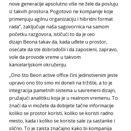
nove generacije apsolutno više ne žele da posluju
iz takvih prostora. Pogotovo ne kompanije koje
primenjuju agilnu organizaciju i hibridni format
rada”, zaključuje naša sagovornica na samom
početku razgovora, ističući to da je ceo
dizajn
Beona
takav da, kada uđete u prostor,
osećate da ste dobrodošli i da zaposleni, zapravo,
vole da provode vreme u takvom
kancelarijskom
okruženju.
„Ono što
Beon active office
čini jedinstvenim jeste
upravo ono što smo mi doneli na tržište, a to je
integracija pametnih sistema u savremeni dizajn,
pružajući analitiku koja je u realnom vremenu. To
znači da vi možete da dobijete tačne informacije
koliko se prostor koristi, koliko se koristi radno
mesto, kada i koliko se koriste sale za sastanke i
slično. To je zaista značajno kako bi kompanija