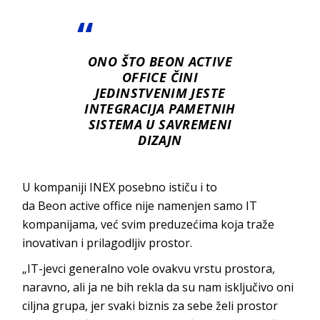
ONO ŠTO BEON ACTIVE
OFFICE ČINI
JEDINSTVENIM JESTE
INTEGRACIJA PAMETNIH
SISTEMA U SAVREMENI
DIZAJN
U kompaniji INEX
posebno ističu i to
da
Beon
active office
nije namenjen samo IT
kompanijama, već svim preduzećima koja traže
inovativan i prilagodlji
v prostor.
„IT-jevci generalno vole ovakvu vrstu prostora,
naravno, ali ja ne bih rekla da su nam isključivo oni
ciljna grupa, jer svaki biznis za sebe želi prostor