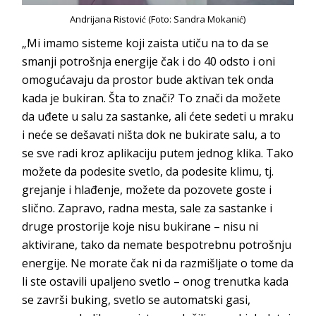
Andrijana Ristović (Foto: Sandra Mokanić)
„Mi imamo sisteme koji zaista utiču na to da se
smanji potrošnja energije čak i do 40 odsto i oni
omogućavaju da prostor bude aktivan tek onda
kada je bukiran. Šta to znači? To znači da možete
da uđete u salu za sastanke, ali ćete sedeti u mraku
i neće se dešavati ništa dok ne bukirate salu, a to
se sve radi kroz aplikaciju putem jednog klika. Tako
možete da podesite svetlo, da podesite klimu, tj.
grejanje i hlađenje, možete da pozovete goste i
slično. Zapravo, radna mesta, sale za sastanke i
druge prostorije koje nisu bukirane – nisu ni
aktivirane, tako da nemate bespotrebnu potrošnju
energije. Ne morate čak ni da razmišljate o tome da
li ste ostavili upaljeno svetlo – onog trenutka kada
se završi buking, svetlo se automatski gasi,