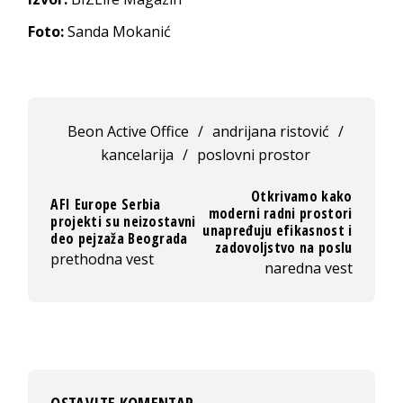
Foto:
Sanda Mokanić
Beon Active Office
/
andrijana ristović
/
kancelarija
/
poslovni prostor
Otkrivamo kako
AFI Europe Serbia
moderni radni prostori
projekti su neizostavni
unapređuju efikasnost i
deo pejzaža Beograda
zadovoljstvo na poslu
prethodna vest
naredna vest
OSTAVITE KOMENTAR