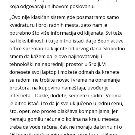
koja odgovaraju njihovom p
oslovanju.
„Ovo nije klasičan sistem gde posmatramo samo
kvadraturu i broj radnih mesta, zato nam je
potrebno što više informacija od klijenata. Svi teže
ka fleksibilnosti i tu je bitno istaći da je
Beon active
office
spreman za klijente od prvog dana. Slobodno
smem da kažem da je ovo najinovativniji i
tehnološki najnapredniji prostor u Srbiji. Vi
donesete svoj laptop i možete odmah da krenete
sa radom, ne trošite novac i vreme na opremanje
prostora, na kupovinu nameštaja, uvođenje
interneta… Dakle, dođete, sednete i radite. Veoma
je bitno istaći i to da je sve uključeno u jednu cenu,
što, opet, ceo proces olakšava kompanijama, jer
nemaju gomilu računa o kojima na kraju meseca
treba da vode računa, čak ne moraju da brinu ni o
čišćenju ili održavanju radnog prostora. U
Beon