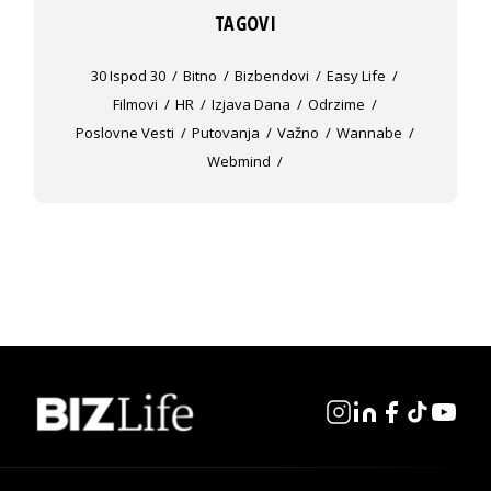
TAGOVI
30 Ispod 30
Bitno
Bizbendovi
Easy Life
Filmovi
HR
Izjava Dana
Odrzime
Poslovne Vesti
Putovanja
Važno
Wannabe
Webmind