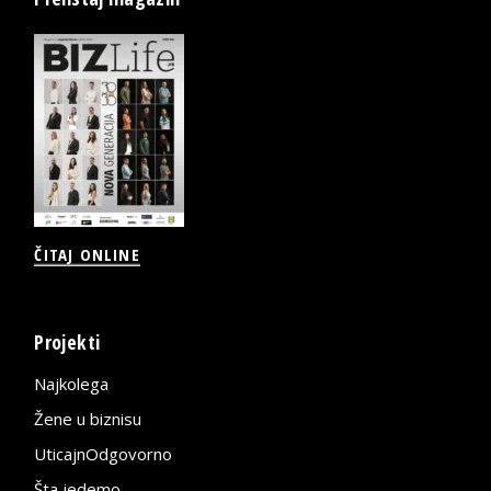
ČITAJ ONLINE
Projekti
Najkolega
Žene u biznisu
UticajnOdgovorno
Šta jedemo