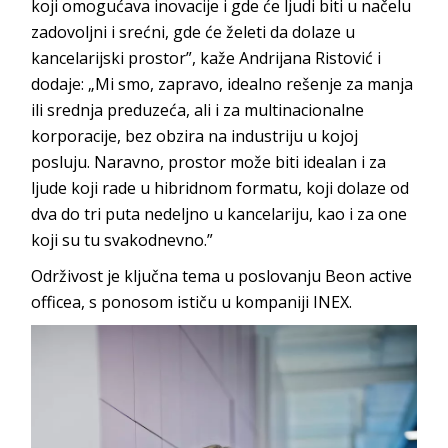
koji omogućava inovacije i gde će ljudi biti u načelu
zadovoljni i srećni, gde će želeti da dolaze u
kancelarijski prostor”, kaže Andrijana Ristović i
dodaje: „Mi smo, zapravo, idealno rešenje za manja
ili srednja preduzeća, ali i za multinacionalne
korporacije, bez obzira na industriju u kojoj
posluju. Naravno, prostor može biti idealan i za
ljude koji rade u hibridnom formatu, koji dolaze od
dva do tri puta nedeljno u kancelariju, kao i za one
koji su tu sva
kodnevno.”
Održivost je ključna tema u poslovanju
Beon active
officea
, s ponosom ističu u kompa
niji INEX.