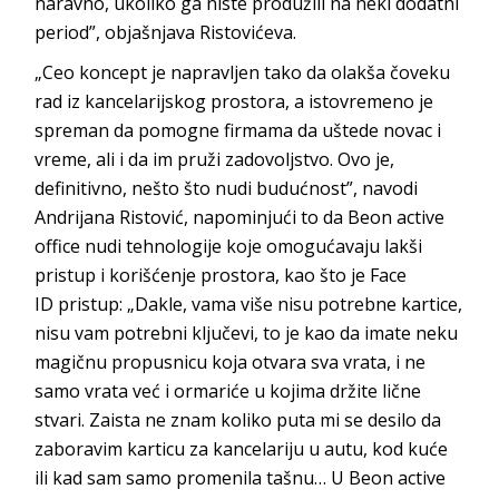
naravno, ukoliko ga niste produžili na neki dodatni
period”, objašnjava Ri
stovićeva.
„Ceo koncept je napravljen tako da olakša čoveku
rad iz kancelarijskog prostora, a istovremeno je
spreman da pomogne firmama da uštede novac i
vreme, ali i da im pruži zadovoljstvo. Ovo je,
definitivno, nešto što nudi budućnost”, navodi
Andrijana Ristović, napominjući to da
Beon active
office
nudi tehnologije koje omogućavaju lakši
pristup i korišćenje prostora, kao što je
Face
ID
pristup: „Dakle, vama više nisu potrebne kartice,
nisu vam potrebni ključevi, to je kao da imate neku
magičnu propusnicu koja otvara sva vrata, i ne
samo vrata već i ormariće u kojima držite lične
stvari. Zaista ne znam koliko puta mi se desilo da
zaboravim karticu za kancelariju u autu, kod kuće
ili kad sam samo promenila tašnu… U
Beon active