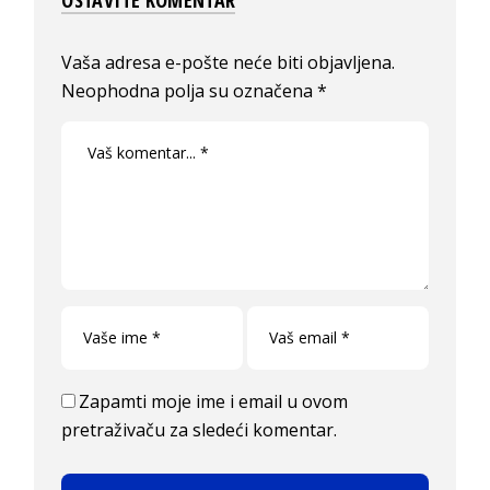
Vaša adresa e-pošte neće biti objavljena.
Neophodna polja su označena
*
Zapamti moje ime i email u ovom
pretraživaču za sledeći komentar.