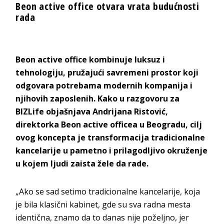
Beon active office otvara vrata budućnosti
rada
Beon active office
kombinuje luksuz i
tehnologiju, pružajući savremeni prostor koji
odgovara potrebama modernih kompanija i
njihovih zaposlenih. Kako u razgovoru za
BIZLife objašnjava
Andrijana Ristović,
direktorka
Beon active officea
u Beogradu
, cilj
ovog koncepta je transformacija tradicionalne
kancelarije u pametno i prilagodljivo okruženje
u kojem ljudi zaista žel
e da rade.
„Ako se sad setimo tradicionalne kancelarije, koja
je bila klasični kabinet, gde su sva radna mesta
identična, znamo da to danas nije poželjno, jer