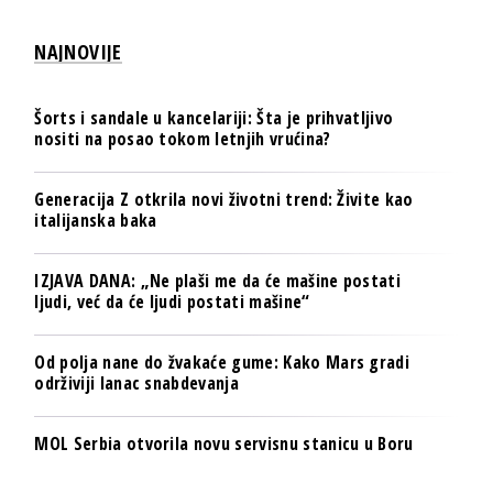
NAJNOVIJE
Šorts i sandale u kancelariji: Šta je prihvatljivo
nositi na posao tokom letnjih vrućina?
Generacija Z otkrila novi životni trend: Živite kao
italijanska baka
IZJAVA DANA: „Ne plaši me da će mašine postati
ljudi, već da će ljudi postati mašine“
Od polja nane do žvakaće gume: Kako Mars gradi
održiviji lanac snabdevanja
MOL Serbia otvorila novu servisnu stanicu u Boru