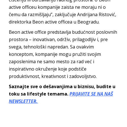
active officeu
kompanije zaista ne moraju ni o
čemu da razmišljaju”, zaključuje Andrijana Ristović,
direktorka
Beon active officea
u
Beogradu.
Beon active office
predstavlja budućnost poslovnih
prostora – inovativan, održiv, prilagodljiv i, pre
svega, tehnološki napredan. Sa ovakvim
konceptom, kompanije mogu pružiti svojim
zaposlenima ne samo mesto za rad već i
inspirativno okruženje koje podstiče
produktivnost, kreativnost i zadov
oljstvo.
Saznajte sve o dešavanjima u biznisu, budite u
toku sa lifestyle temama.
PRIJAVITE SE NA NAŠ
NEWSLETTER.