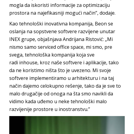
mogla da iskoristi informacije za optimizaciju
prostora na najefikasniji mogući način
”, dodaje.
Kao tehnološki inovativna kompanija,
Beon
se
oslanja na sopstvene softvere razvijene unutar
INEX grupe, objašnjava Andrijana Ristović: „Mi
nismo samo
serviced office space
, mi smo, pre
svega, tehnološka kompanija koja sve
radi
inhouse
, kroz naše softvere i aplikacije, tako
da ne koristimo ništa što je uvezeno. Mi svoje
softvere implementiramo u arhitekturu i na taj
način dajemo celokupno rešenje, tako da je sve to
malo drugačije od onoga na šta smo navikli da
vidimo kada uđemo u neke tehnološki malo
razvijenije prostore u inos
transtvu.”