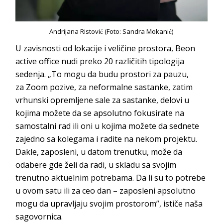
Andrijana Ristović (Foto: Sandra Mokanić)
U zavisnosti od lokacije i veličine prostora,
Beon
active office
nudi preko 20 različitih tipologija
sedenja. „To mogu da budu prostori za pauzu,
za
Zoom
pozive, za neformalne sastanke, zatim
vrhunski opremljene sale za sastanke, delovi u
kojima možete da se apsolutno fokusirate na
samostalni rad ili oni u kojima možete da sednete
zajedno sa kolegama i radite na nekom projektu.
Dakle, zaposleni, u datom trenutku, može da
odabere gde želi da radi, u skladu sa svojim
trenutno aktuelnim potrebama. Da li su to potrebe
u ovom satu ili za ceo dan – zaposleni apsolutno
mogu da upravljaju svojim prostorom”, ističe naša
sa
govornica.