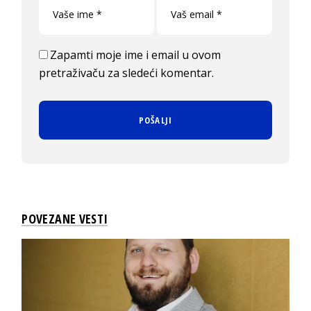
Zapamti moje ime i email u ovom
pretraživaču za sledeći komentar.
POVEZANE VESTI