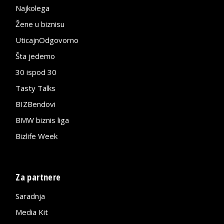
Najkolega
Žene u biznisu
UticajnOdgovorno
Šta jedemo
30 ispod 30
Tasty Talks
BIZBendovi
BMW biznis liga
Bizlife Week
Za partnere
Saradnja
Media Kit