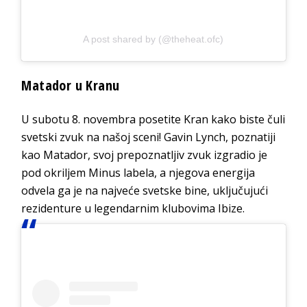
A post shared by (@theheat.ofc)
Matador u Kranu
U subotu 8. novembra posetite Kran kako biste čuli
svetski zvuk na našoj sceni! Gavin Lynch, poznatiji
kao Matador, svoj prepoznatljiv zvuk izgradio je
pod okriljem Minus labela, a njegova energija
odvela ga je na najveće svetske bine, uključujući
rezidenture u legendarnim klubovima Ibize.