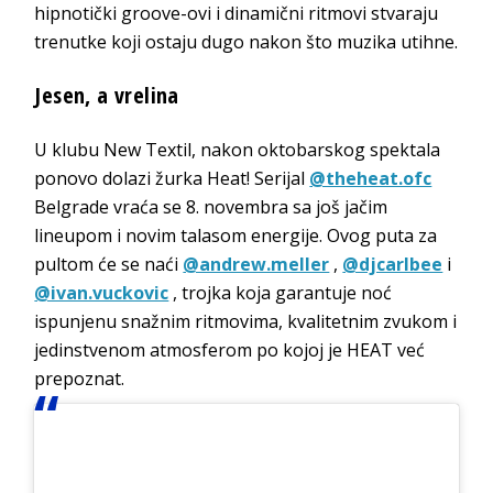
hipnotički groove-ovi i dinamični ritmovi stvaraju
trenutke koji ostaju dugo nakon što muzika utihne.
Jesen, a vrelina
U klubu New Textil, nakon oktobarskog spektala
ponovo dolazi žurka Heat! Serijal
@theheat.ofc
Belgrade vraća se 8. novembra sa još jačim
lineupom i novim talasom energije. Ovog puta za
pultom će se naći
@andrew.meller
,
@djcarlbee
i
@ivan.vuckovic
, trojka koja garantuje noć
ispunjenu snažnim ritmovima, kvalitetnim zvukom i
jedinstvenom atmosferom po kojoj je HEAT već
prepoznat.