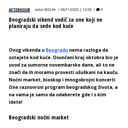
AFTERHOUR
autor
BIZLife
06/11/2025 | 12:00
0
Beogradski vikend vodič za one koji ne
planiraju da sede kod kuće
Ovog vikenda u
Beogradu
nema razloga da
ostajete kod kuće. Osunčani kraj oktobra bio je
uvod za sumorne novembarske dane, ali to ne
znači da ih moramo provesti ušuškani na kauču.
Noćni market, bioskop i mnogobrojni koncerti
čine raznovrsni program beogradskog života, a
na vama je samo da odaberete gde i s kim
idete!
Beogradski noćni market