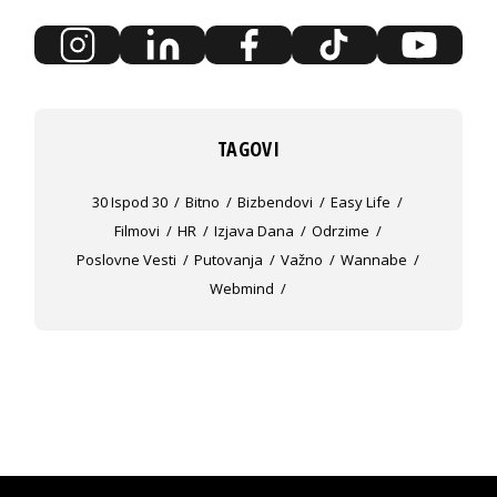
TAGOVI
30 Ispod 30
Bitno
Bizbendovi
Easy Life
Filmovi
HR
Izjava Dana
Odrzime
Poslovne Vesti
Putovanja
Važno
Wannabe
Webmind