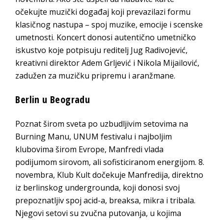
očekujte muzički događaj koji prevazilazi formu
klasičnog nastupa – spoj muzike, emocije i scenske
umetnosti. Koncert donosi autentično umetničko
iskustvo koje potpisuju reditelj Jug Radivojević,
kreativni direktor Adem Grljević i Nikola Mijailović,
zadužen za muzičku pripremu i aranžmane.
Berlin u Beogradu
Poznat širom sveta po uzbudljivim setovima na
Burning Manu, UNUM festivalu i najboljim
klubovima širom Evrope, Manfredi vlada
podijumom sirovom, ali sofisticiranom energijom. 8.
novembra, Klub Kult dočekuje Manfredija, direktno
iz berlinskog undergrounda, koji donosi svoj
prepoznatljiv spoj acid-a, breaksa, mikra i tribala.
Njegovi setovi su zvučna putovanja, u kojima