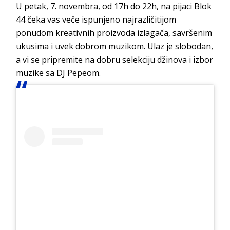
U petak, 7. novembra, od 17h do 22h, na pijaci Blok
44 čeka vas veče ispunjeno najrazličitijom
ponudom kreativnih proizvoda izlagača, savršenim
ukusima i uvek dobrom muzikom. Ulaz je slobodan,
a vi se pripremite na dobru selekciju džinova i izbor
muzike sa DJ Pepeom.