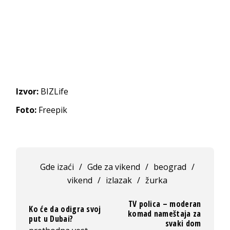
Izvor:
BIZLife
Foto:
Freepik
Gde izaći
/
Gde za vikend
/
beograd
/
vikend
/
izlazak
/
žurka
TV polica – moderan
Ko će da odigra svoj
komad nameštaja za
put u Dubai?
svaki dom