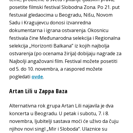
posetite filmski festival Slobodna Zona. Po 21. put
festuval gledaocima u Beogradu, Nišu, Novom
Sadu i Kragujevcu donosi izvanredna
dokumentarna i igrana ostvarenja. Okosnicu
festivala čine Međunarodna selekcija i Regionalna
selekcija „Horizonti Balkana” iz kojih najbolja
ostvarenja (po ocenama žirija) dobijaju nagrade za
Najbolji angažovani film. Festival možete posetiti
od 5. do 10. novembra, a raspored možete
pogledati
ovde
.
Artan Lili u Zappa Baza
Alternativna rok grupa Artan Lili najavila je dva
koncerta u Beogradu. U petak i subotu, 7. i 8.
novembra, ljubitelji sastava moći će uživo da čuju
njihov novi singl „Mir i Sloboda“. Ulaznice su