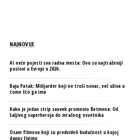
NAJNOVIJE
AI neće pojesti sva radna mesta: Ovo su najtraženiji
poslovi u Evropi u 2026.
Baja Patak: Milijarder koji ne troši novac, već uživa u
tome što ga ima
Kako je jedan strip zauvek promenio Betmena: Od
šaljivog superheroja do mračnog osvetnika
Osam filmova koji su predvideli budućnost u kojoj
danas živimo