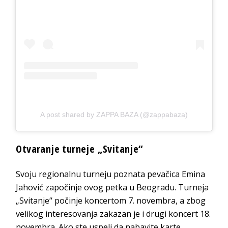
A post shared by ZAPPA BAZA (@zappabaza)
Otvaranje turneje „Svitanje“
Svoju regionalnu turneju poznata pevačica Emina
Jahović započinje ovog petka u Beogradu. Turneja
„Svitanje“ počinje koncertom 7. novembra, a zbog
velikog interesovanja zakazan je i drugi koncert 18.
novembra. Ako ste uspeli da nabavite karte