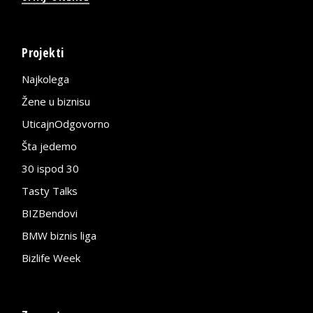
Projekti
Najkolega
Žene u biznisu
UticajnOdgovorno
Šta jedemo
30 ispod 30
Tasty Talks
BIZBendovi
BMW biznis liga
Bizlife Week