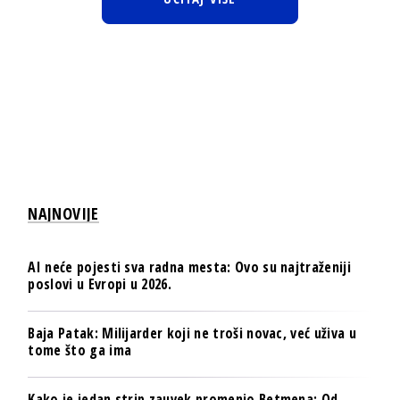
NAJNOVIJE
AI neće pojesti sva radna mesta: Ovo su najtraženiji
poslovi u Evropi u 2026.
Baja Patak: Milijarder koji ne troši novac, već uživa u
tome što ga ima
Kako je jedan strip zauvek promenio Betmena: Od