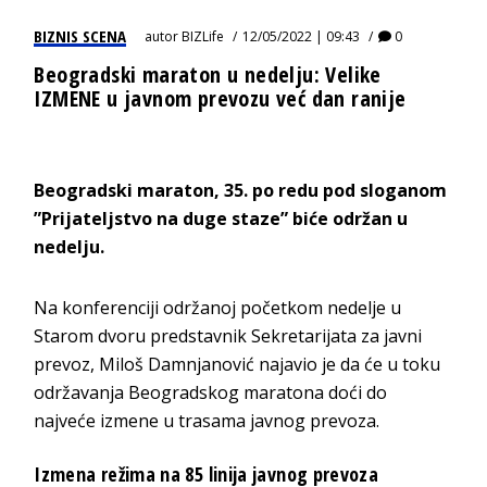
BIZNIS SCENA
autor
BIZLife
12/05/2022 | 09:43
0
Beogradski maraton u nedelju: Velike
IZMENE u javnom prevozu već dan ranije
Beogradski maraton, 35. po redu pod sloganom
”Prijateljstvo na duge staze” biće održan u
nedelju.
Na konferenciji održanoj početkom nedelje u
Starom dvoru predstavnik Sekretarijata za javni
prevoz, Miloš Damnjanović najavio je da će u toku
održavanja Beogradskog maratona doći do
najveće izmene u trasama javnog prevoza.
Izmena režima na 85 linija javnog prevoza