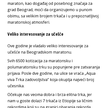
maraton, kao događaj od posebnog značaja za
grad Beograd, moći da organizujemo u punom
obimu, sa velikim brojem trkača i u prepoznatljivoj
maratonskoj atmosferi.
Veliko interesovanje za učešće
Ove godine je vladalo veliko interesovanje za
učešće na Beogradskom maratonu.
Svih 6500 kotizacija za maratonsku i
polumaratonsku trku su popunjene pre zatvaranja
prijava. Posle dve godine, na ulice se vraća „Aqua
viva Trka zadovoljstva“ koja okuplja najveći broj
učesnika.
Očekuje nas veoma dobra i brza elitna trka, jer
nam u goste dolazi 7 trkača iz Etiopije sa ličnim
rekordima koji su na granici obaranja rekorda