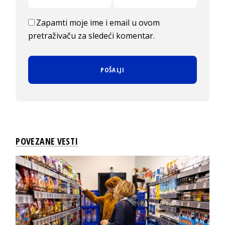
Zapamti moje ime i email u ovom
pretraživaču za sledeći komentar.
POVEZANE VESTI