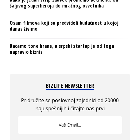
šaljivog superheroja do mračnog osvetnika
Osam filmova koji su predvideli budućnost u kojoj
danas živimo
Bacamo tone hrane, a srpski startap je od toga
napravio biznis
BIZLIFE NEWSLETTER
Pridružite se poslovnoj zajednici od 20000
najuspešnijih i čitajte nas prvi