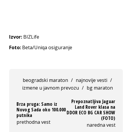
Izvor:
BIZLife
Foto:
Beta/Uniqa osiguranje
beogradski maraton
/
najnovije vesti
/
izmene u javnom prevozu
/
bg maraton
Prepoznatljiva Jaguar
Brza pruga: Samo iz
Land Rover klasa na
Novog Sada oko 100.000
DDOR ECO BG CAR SHOW
putnika
(FOTO)
prethodna vest
naredna vest