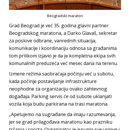
Beogradski maraton
Grad Beograd je već 35. godina glavni partner
Beogradskog maratona, a Darko Glavaš, sekretar
za poslove odbrane, vanrednih situacija,
komunikacije i koordinaciju odnosa sa građanima
tom prilikom izjavio je da je kompletna ekipa svih
komunalnih preduzeća već mesec dana na terenu.
Izmene režima saobraćaja počinju već u subotu,
kada počinje postavljanje infrastrukture
neophodne za organizaciju ovako zahtevnog
događaja. Parking servis će od subote uklanjati
vozila koja budu parkirana na trasi maratona.
„Apelujemo na sugrađane da imaju razumevanja,
jer se grad prilagođava maratonu kao prazniku
trčanja i sporta. Organizator je ispunio sve uslove i