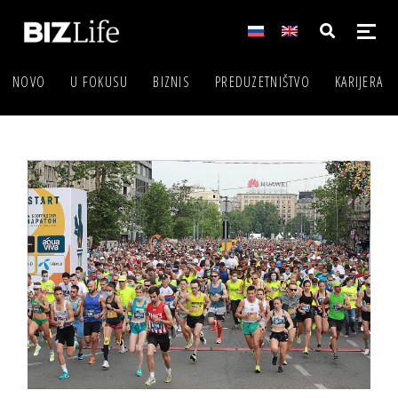
NOVO
U FOKUSU
BIZNIS
PREDUZETNIŠTVO
KARIJERA