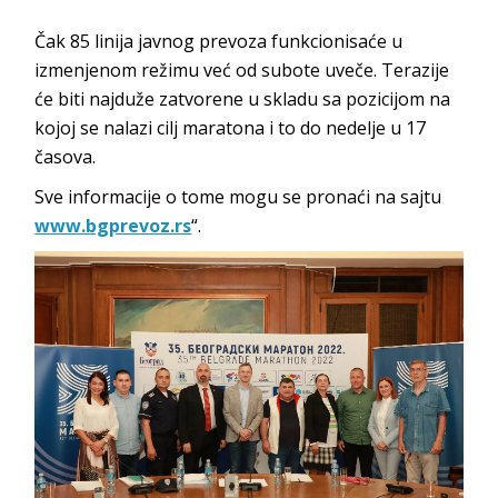
Čak 85 linija javnog prevoza funkcionisaće u
izmenjenom režimu već od subote uveče. Terazije
će biti najduže zatvorene u skladu sa pozicijom na
kojoj se nalazi cilj maratona i to do nedelje u 17
časova.
Sve informacije o tome mogu se pronaći na sajtu
www.bgprevoz.rs
“.