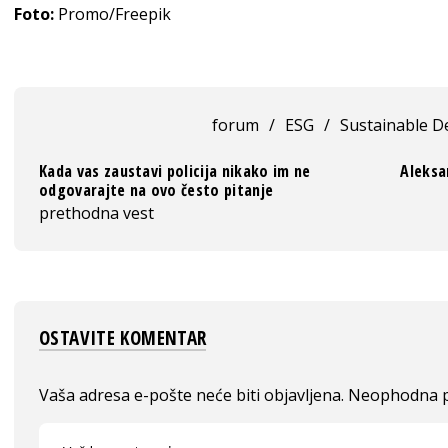
Foto:
Promo/Freepik
forum
/
ESG
/
Sustainable 
Kada vas zaustavi policija nikako im ne
Aleksan
odgovarajte na ovo često pitanje
prethodna vest
OSTAVITE KOMENTAR
Vaša adresa e-pošte neće biti objavljena.
Neophodna p