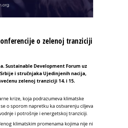
ferencije o zelenoj tranziciji
ja. Sustainable Development Forum uz
rbije i stručnjaka Ujedinjenih nacija,
enu zelenoj tranziciji 14. i 15.
tarne krize, koja podrazumeva klimatske
 se o sporom napretku ka ostvarenju ciljeva
dnje i potrošnje i energetskoj tranziciji.
ođenog klimatskim promenama kojima nije ni