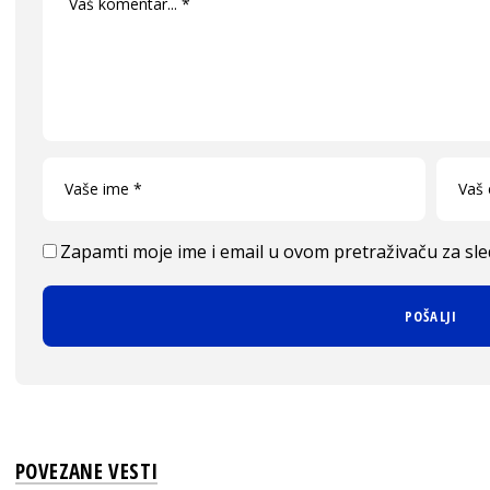
Zapamti moje ime i email u ovom pretraživaču za sl
POVEZANE VESTI