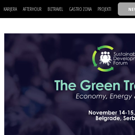
KARIJERA
AFTERHOUR
BIZTRAVEL
GASTRO ZONA
PROJEKTI
NE
POSAO
FILM I SCENA
NAJKOLEGA
LJUDI (HR)
KNJIGE
TASTY TALKS
POSAO
FILM I SCENA
NAJKOLEGA
JE
MOJ UGAO
AUTO SVET
30 ISPOD 30
LJUDI (HR)
KNJIGE
TASTY TALKS
USAVRŠAVANJE
STIL
BACK TO OFFICE/SCHOOL
JE
MOJ UGAO
AUTO SVET
30 ISPOD 30
KNOW-HOW
WELLBEING
BIZBENDOVI
USAVRŠAVANJE
STIL
BACK TO OFFICE/SCHOOL
BIZKOLEGIJUM
KNOW-HOW
WELLBEING
BIZBENDOVI
BMW BIZNIS LIGA
BIZKOLEGIJUM
BIZLIFE WEEK
BMW BIZNIS LIGA
IZJAVA GODINE
BIZLIFE WEEK
IZJAVA GODINE