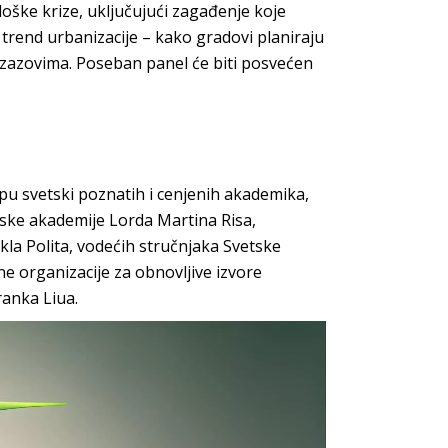
oške krize, uključujući zagađenje koje
 trend urbanizacije – kako gradovi planiraju
zazovima. Poseban panel će biti posvećen
pu svetski poznatih i cenjenih akademika,
ske akademije Lorda Martina Risa,
a Polita, vodećih stručnjaka Svetske
 organizacije za obnovljive izvore
ranka Liua.