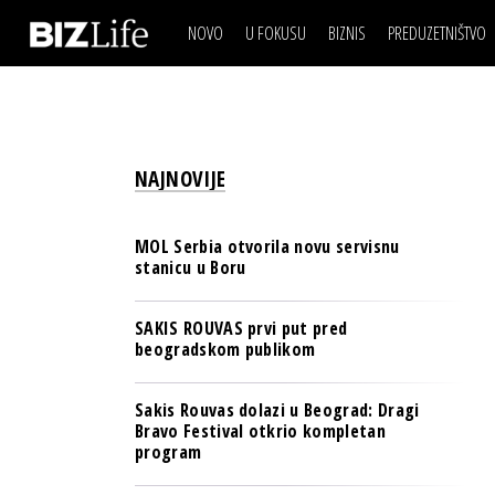
NOVO
U FOKUSU
BIZNIS
PREDUZETNIŠTVO
IZJAVA DANA
BIZNIS SCENA
VIDEO
REAL ESTATE
IZJAVA DANA
BIZNIS SCENA
BREND I KOMUNIKACI
VIDEO
REAL ESTATE
ESG & ENERGY
NAJNOVIJE
BREND I KOMUNIKACI
BANKE
ESG & ENERGY
OSIGURANJE
MOL Serbia otvorila novu servisnu
BANKE
stanicu u Boru
TECH I AI
OSIGURANJE
BIZNIS & SPORT
SAKIS ROUVAS prvi put pred
TECH I AI
beogradskom publikom
PULS REGIONA
BIZNIS & SPORT
NOVO NA RAFU
Sakis Rouvas dolazi u Beograd: Dragi
PULS REGIONA
Bravo Festival otkrio kompletan
program
NOVO NA RAFU