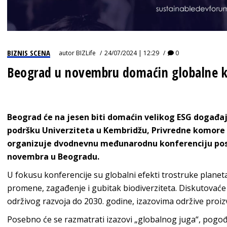
BIZNIS SCENA
autor
BIZLife
24/07/2024 | 12:29
0
Beograd u novembru domaćin globalne kon
Beograd će na jesen biti domaćin velikog ESG događa
podršku Univerziteta u Kembridžu, Privredne komore S
organizuje dvodnevnu međunarodnu konferenciju posveć
novembra u Beogradu.
U fokusu konferencije su globalni efekti trostruke plane
promene, zagađenje i gubitak biodiverziteta. Diskutovaće
održivog razvoja do 2030. godine, izazovima održive proizvo
Posebno će se razmatrati izazovi „globalnog juga“, pog