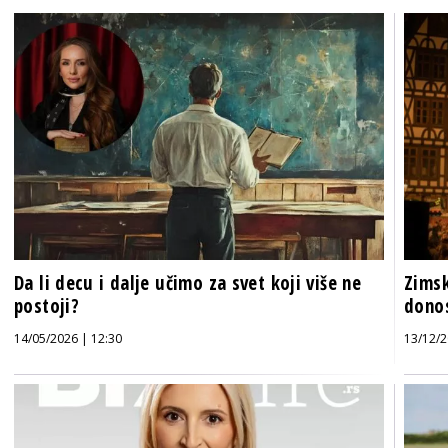
Da li decu i dalje učimo za svet koji više ne
Zimsk
postoji?
donos
14/05/2026 | 12:30
13/12/2