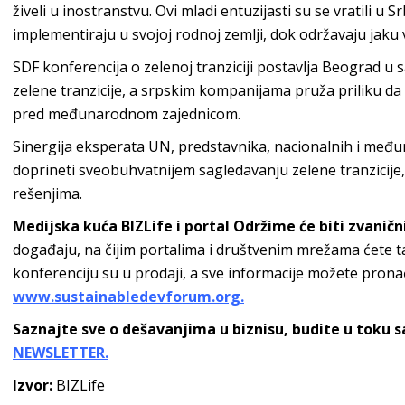
živeli u inostranstvu. Ovi mladi entuzijasti su se vratili u S
implementiraju u svojoj rodnoj zemlji, dok održavaju jak
SDF konferencija o zelenoj tranziciji postavlja Beograd u
zelene tranzicije, a srpskim kompanijama pruža priliku da
pred međunarodnom zajednicom.
Sinergija eksperata UN, predstavnika, nacionalnih i međun
doprineti sveobuhvatnijem sagledavanju zelene tranzicije, 
rešenjima.
Medijska kuća BIZLife i portal Održime će biti zvaničn
događaju, na čijim portalima i društvenim mrežama ćete ta
konferenciju su u prodaji, a sve informacije možete pronać
www.sustainabledevforum.org.
Saznajte sve o dešavanjima u biznisu, budite u toku 
NEWSLETTER.
Izvor:
BIZLife