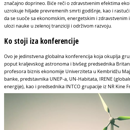
značajno doprineo. Biće reči o zdravstvenim efektima ekol
uzrokuje hiljade prevremenih smrti godišnje, kao i rastući
da se suoče sa ekonomskim, energetskim i zdravstvenim i
ulozi nauke u zelenoj tranziciji i održivom razvoju.
Ko stoji iza konferencije
Ovo je jedinstvena globalna konferencija koja okuplja gru
poput kraljevskog astronoma i bivšeg predsednika Britan
profesora biznis ekonomije Univerziteta u Kembridžu Majkl
banke, predstavnika UNEP-a, UN-Habitata, IRENE (globalne
energije), kao i predsednika INTCO grupacije iz NR Kine F