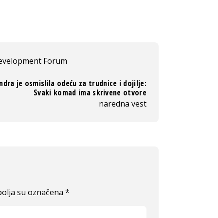
Development Forum
dra je osmislila odeću za trudnice i dojilje:
Svaki komad ima skrivene otvore
naredna vest
olja su označena
*