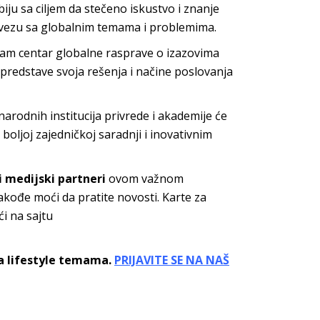
rbiju sa ciljem da stečeno iskustvo i znanje
u vezu sa globalnim temama i problemima.
 sam centar globalne rasprave o izazovima
 predstave svoja rešenja i načine poslovanja
arodnih institucija privrede i akademije će
boljoj zajedničkoj saradnji i inovativnim
i medijski partneri
ovom važnom
kođe moći da pratite novosti. Karte za
i na sajtu
sa lifestyle temama.
PRIJAVITE SE NA NAŠ