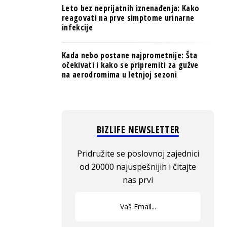
Leto bez neprijatnih iznenađenja: Kako
reagovati na prve simptome urinarne
infekcije
Kada nebo postane najprometnije: Šta
očekivati i kako se pripremiti za gužve
na aerodromima u letnjoj sezoni
BIZLIFE NEWSLETTER
Pridružite se poslovnoj zajednici
od 20000 najuspešnijih i čitajte
nas prvi