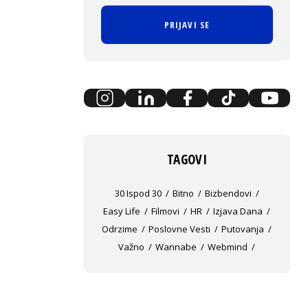
PRIJAVI SE
TAGOVI
30 Ispod 30
Bitno
Bizbendovi
Easy Life
Filmovi
HR
Izjava Dana
Odrzime
Poslovne Vesti
Putovanja
Važno
Wannabe
Webmind