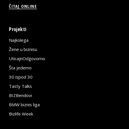
ČITAJ ONLINE
Projekti
Najkolega
Žene u biznisu
UticajnOdgovorno
Šta jedemo
30 ispod 30
Tasty Talks
BIZBendovi
BMW biznis liga
Bizlife Week