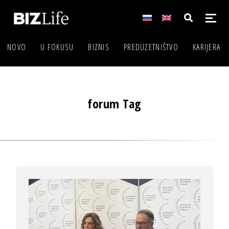
NOVO
U FOKUSU
BIZNIS
PREDUZETNIŠTVO
KARIJERA
forum Tag