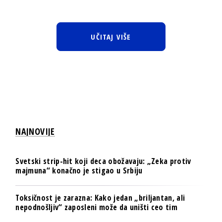
UČITAJ VIŠE
NAJNOVIJE
Svetski strip-hit koji deca obožavaju: „Zeka protiv
majmuna“ konačno je stigao u Srbiju
Toksičnost je zarazna: Kako jedan „briljantan, ali
nepodnošljiv“ zaposleni može da uništi ceo tim