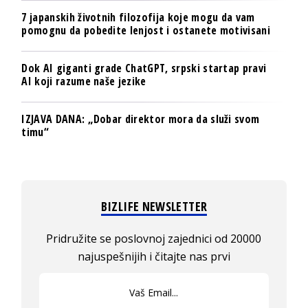
7 japanskih životnih filozofija koje mogu da vam
pomognu da pobedite lenjost i ostanete motivisani
Dok AI giganti grade ChatGPT, srpski startap pravi
AI koji razume naše jezike
IZJAVA DANA: „Dobar direktor mora da služi svom
timu“
BIZLIFE NEWSLETTER
Pridružite se poslovnoj zajednici od 20000
najuspešnijih i čitajte nas prvi