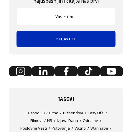
najuspešnijih i čitajte nas prvi
PRIJAVI SE
TAGOVI
30 Ispod 30
Bitno
Bizbendovi
Easy Life
Filmovi
HR
Izjava Dana
Odrzime
Poslovne Vesti
Putovanja
Važno
Wannabe