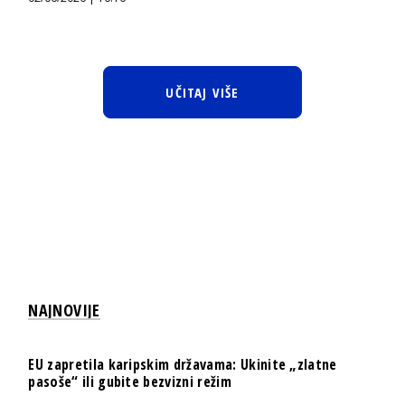
UČITAJ VIŠE
NAJNOVIJE
EU zapretila karipskim državama: Ukinite „zlatne
pasoše“ ili gubite bezvizni režim