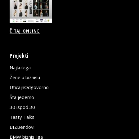
ČITAJ ONLINE
Projekti
Najkolega
Žene u biznisu
UticajnOdgovorno
Šta jedemo
30 ispod 30
Tasty Talks
BIZBendovi
BMW biznis liga