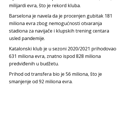
milijardi evra, što je rekord kluba.
Barselona je navela da je procenjen gubitak 181
miliona evra zbog nemogućnosti otvaranja
stadiona za navijače i klupskih trening centara
usled pandemije.
Katalonski klub je u sezoni 2020/2021 prihodovao
631 miliona evra, znatno ispod 828 miliona
predviđenih u budžetu.
Prihod od transfera bio je 56 miliona, što je
smanjenje od 92 miliona evra.