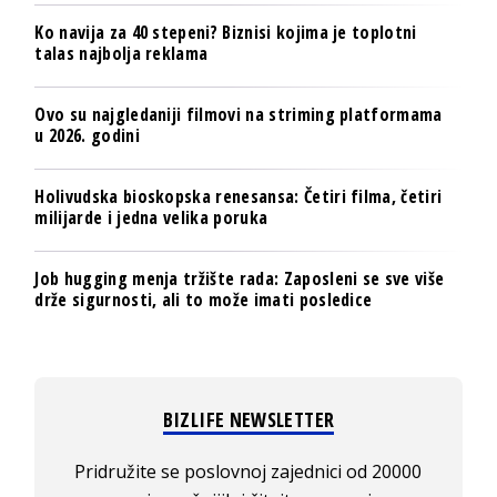
Ko navija za 40 stepeni? Biznisi kojima je toplotni
talas najbolja reklama
Ovo su najgledaniji filmovi na striming platformama
u 2026. godini
Holivudska bioskopska renesansa: Četiri filma, četiri
milijarde i jedna velika poruka
Job hugging menja tržište rada: Zaposleni se sve više
drže sigurnosti, ali to može imati posledice
BIZLIFE NEWSLETTER
Pridružite se poslovnoj zajednici od 20000