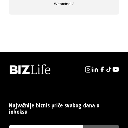
Webmind
Najvažnije biznis priče svakog dana u
inboksu