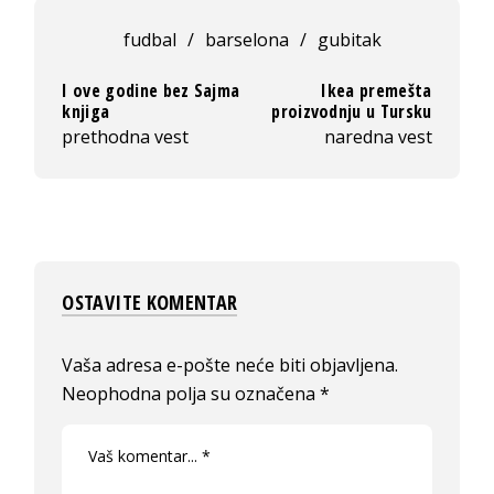
fudbal
/
barselona
/
gubitak
I ove godine bez Sajma
Ikea premešta
knjiga
proizvodnju u Tursku
prethodna vest
naredna vest
OSTAVITE KOMENTAR
Vaša adresa e-pošte neće biti objavljena.
Neophodna polja su označena
*