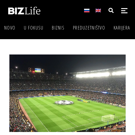
NOVO
U FOKUSU
BIZNIS
PREDUZETNIŠTVO
KARIJERA