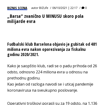
BIZNIS SCENA
autor
BIZLife
06/10/2021 | 22:17
0
„Barsa“ zvanično U MINUSU skoro pola
milijarde evra
Fudbalski klub Barselona objavio je gubitak od 481
miliona evra nakon oporezivanja za fiskalnu
godinu 2020/2021.
Kako je saopštio klub, radi se o padu prihoda od 26
odsto, odnosno 224 miliona evra u odnosu na
prethodnu godinu.
Kao jedan od razloga navodi se i uticaj pandemije
koronavirusa na sveukupno poslovanje.
Operativni troškovi porasli su za 19 odsto, na 1,136