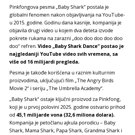
Pinkfongova pesma „Baby Shark“ postala je
globalni fenomen nakon objavljivanja na YouTube-
u 2015. godine. Godinu dana kasnije, kompanija je
objavila drugi video u kojem dva deteta izvode
pokrete rukama na zarazni „doo doo doo doo doo
doo“ refren.
Video „Baby Shark Dance“ postao je
najgledaniji YouTube video svih vremena, sa
više od 16 milijardi pregleda.
Pesma je takođe korišćena u raznim kulturnim
proizvodima, uključujući film „The Angry Birds
Movie 2“ i seriju „The Umbrella Academy“.
„Baby Shark“ ostaje ključni proizvod za Pinkfong,
koji je u prvoj polovini 2025. godine ostvario prihod
od
45,1 milijarde vona (32,6 miliona dolara).
Kompanija je petočlanu ajkula porodicu – Baby
Shark, Mama Shark, Papa Shark, Grandma Shark i