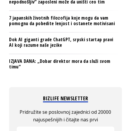
nepodnošljiv“ zaposleni može da uništi ceo tim
7 japanskih životnih filozofija koje mogu da vam
pomognu da pobedite lenjost i ostanete motivisani
Dok AI giganti grade ChatGPT, srpski startap pravi
AI koji razume naše jezike
IZJAVA DANA: „Dobar direktor mora da služi svom
timu“
BIZLIFE NEWSLETTER
Pridružite se poslovnoj zajednici od 20000
najuspešnijih i čitajte nas prvi