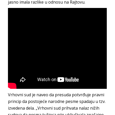
jasno imala razlike u odnosu na Rajtovu.
Vrhovni sud je naveo da presuda potvrđuje pravni
princip da postojeće narodne pesme spadaju u tzv.
izvedena dela. „Vrhovni sud prihvata nalaz nižih
sudova da pesma tužioca nije uključivala značajne