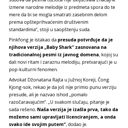
izmene narodne melodije iz predmeta spora do te
mere da bi se mogla smatrati zasebnim delom
prema opšteprihvaćenim društvenim
standardima“, stoji u saopštenju suda.
Pinkfong je istakao da
presuda potvrđuje da je
njihova verzija „Baby Shark“ zasnovana na
tradicionalnoj pesmi iz javnog domena
, kojoj su
dali novi ritam i zaraznu melodiju, pretvarajući je u
pop-kulturni fenomen.
Advokat Džonatana Rajta u Južnoj Koreji, Čong
Kjong-sok, rekao je da još nije primio punu verziju
presude, ali je nazvao ishod „pomalo
razočaravajućim“. „U svakom slučaju, pitanje je
sada rešeno.
Naša verzija je izašla prva, tako da
možemo sami upravljati licenciranjem, a onda
svako ide svojim putem“
, dodao je.