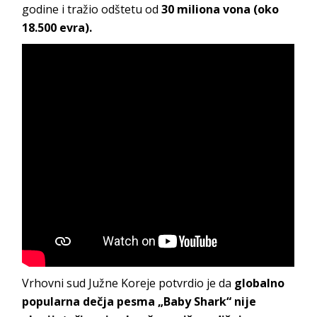
godine i tražio odštetu od
30 miliona vona (oko
18.500 evra).
Vrhovni sud Južne Koreje potvrdio je da
globalno
popularna dečja pesma „Baby Shark“ nije