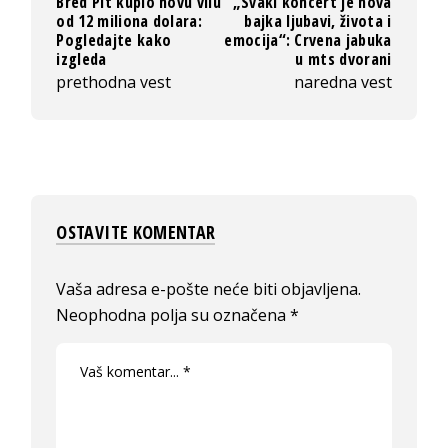
Bred Pit kupio novu vilu
„Svaki koncert je nova
od 12 miliona dolara:
bajka ljubavi, života i
Pogledajte kako
emocija“: Crvena jabuka
izgleda
u mts dvorani
prethodna vest
naredna vest
OSTAVITE KOMENTAR
Vaša adresa e-pošte neće biti objavljena.
Neophodna polja su označena
*