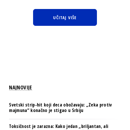
UČITAJ VIŠE
NAJNOVIJE
Svetski strip-hit koji deca obožavaju: „Zeka protiv
majmuna“ konačno je stigao u Srbiju
Toksičnost je zarazna: Kako jedan „briljantan, ali