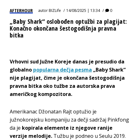
AFTERHOUR
autor
BIZLife
14/08/2025 | 13:34
0
„Baby Shark“ oslobođen optužbi za plagijat:
Konačno okončana šestogodišnja pravna
bitka
Vrhovni sud Južne Koreje danas je presudio da
globalno
popularna dečja pesma
„Baby Shark“
nije plagijat, čime je okončana šestogodišnja
pravna bitka oko tužbe za autorska prava
američkog kompozitora.
Amerikanac Džonatan Rajt optužio je
južnokorejsku kompaniju za dečji sadržaj Pinkfong
da je
kopirala elemente iz njegove ranije
verzije melodije.
Tužbu je podneo u Seulu 2019.