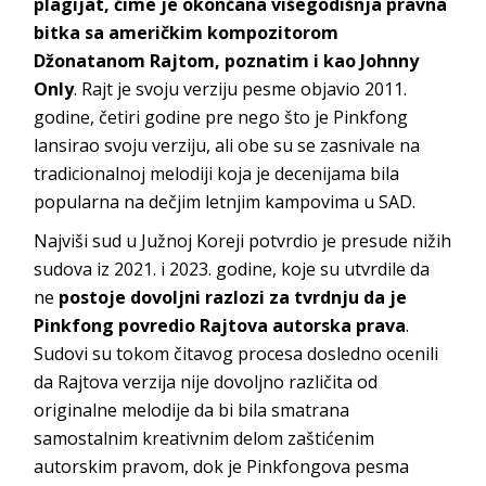
plagijat, čime je okončana višegodišnja pravna
bitka sa američkim kompozitorom
Džonatanom Rajtom, poznatim i kao Johnny
Only
. Rajt je svoju verziju pesme objavio 2011.
godine, četiri godine pre nego što je Pinkfong
lansirao svoju verziju, ali obe su se zasnivale na
tradicionalnoj melodiji koja je decenijama bila
popularna na dečjim letnjim kampovima u SAD.
Najviši sud u Južnoj Koreji potvrdio je presude nižih
sudova iz 2021. i 2023. godine, koje su utvrdile da
ne
postoje dovoljni razlozi za tvrdnju da je
Pinkfong povredio Rajtova autorska prava
.
Sudovi su tokom čitavog procesa dosledno ocenili
da Rajtova verzija nije dovoljno različita od
originalne melodije da bi bila smatrana
samostalnim kreativnim delom zaštićenim
autorskim pravom, dok je Pinkfongova pesma