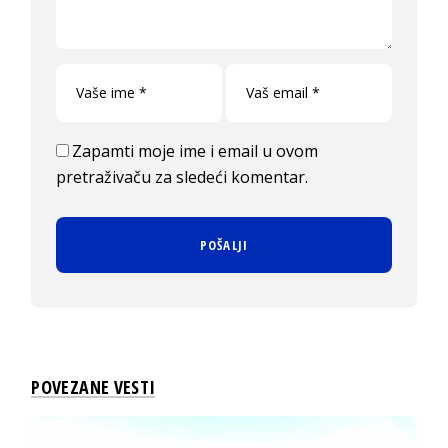
Zapamti moje ime i email u ovom
pretraživaču za sledeći komentar.
POVEZANE VESTI