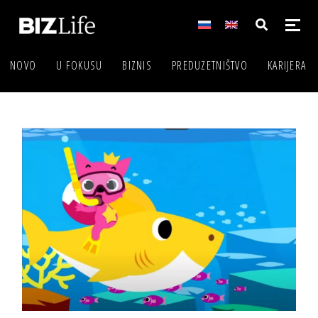
NOVO
U FOKUSU
BIZNIS
PREDUZETNIŠTVO
KARIJERA