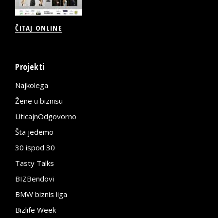
ČITAJ ONLINE
Projekti
Najkolega
Žene u biznisu
UticajnOdgovorno
Šta jedemo
30 ispod 30
Tasty Talks
BIZBendovi
BMW biznis liga
Bizlife Week