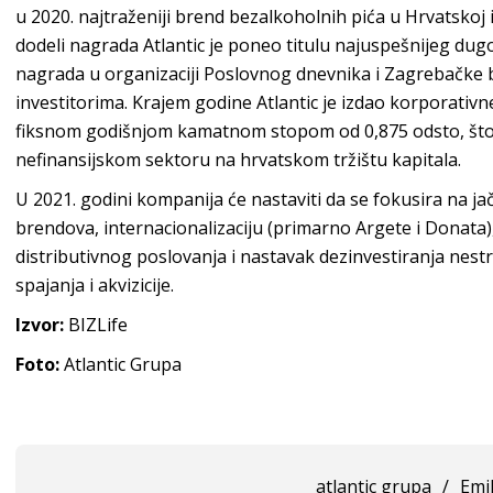
u 2020. najtraženiji brend bezalkoholnih pića u Hrvatskoj i S
dodeli nagrada Atlantic je poneo titulu najuspešnijeg dug
nagrada u organizaciji Poslovnog dnevnika i Zagrebačke
investitorima. Krajem godine Atlantic je izdao korporativn
fiksnom godišnjom kamatnom stopom od 0,875 odsto, što j
nefinansijskom sektoru na hrvatskom tržištu kapitala.
U 2021. godini kompanija će nastaviti da se fokusira na ja
brendova, internacionalizaciju (primarno Argete i Donata)
distributivnog poslovanja i nastavak dezinvestiranja nest
spajanja i akvizicije.
Izvor:
BIZLife
Foto:
Atlantic Grupa
atlantic grupa
/
Emi