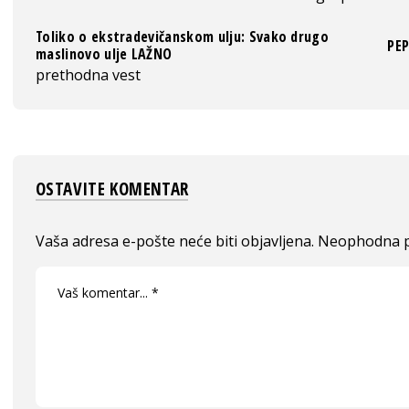
Toliko o ekstradevičanskom ulju: Svako drugo
PEP
maslinovo ulje LAŽNO
prethodna vest
OSTAVITE KOMENTAR
Vaša adresa e-pošte neće biti objavljena.
Neophodna p