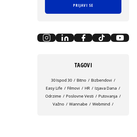
PRIJAVI SE
TAGOVI
30 Ispod 30
Bitno
Bizbendovi
Easy Life
Filmovi
HR
Izjava Dana
Odrzime
Poslovne Vesti
Putovanja
Važno
Wannabe
Webmind