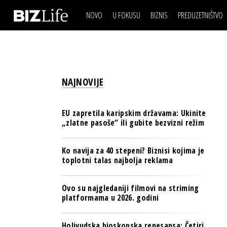
NOVO
U FOKUSU
BIZNIS
PREDUZETNIŠTVO
IZJAVA DANA
BIZNIS SCENA
VIDEO
REAL ESTATE
IZJAVA DANA
BIZNIS SCENA
BREND I KOMUNIKACI
VIDEO
REAL ESTATE
ESG & ENERGY
NAJNOVIJE
BREND I KOMUNIKACI
BANKE
ESG & ENERGY
OSIGURANJE
EU zapretila karipskim državama: Ukinite
BANKE
„zlatne pasoše“ ili gubite bezvizni režim
TECH I AI
OSIGURANJE
BIZNIS & SPORT
Ko navija za 40 stepeni? Biznisi kojima je
TECH I AI
toplotni talas najbolja reklama
PULS REGIONA
BIZNIS & SPORT
NOVO NA RAFU
Ovo su najgledaniji filmovi na striming
PULS REGIONA
platformama u 2026. godini
NOVO NA RAFU
Holivudska bioskopska renesansa: Četiri