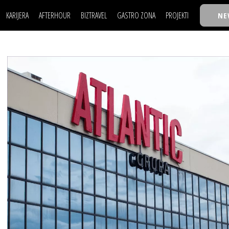
KARIJERA
AFTERHOUR
BIZTRAVEL
GASTRO ZONA
PROJEKTI
NE
POSAO
FILM I SCENA
NAJKOLEGA
LJUDI (HR)
KNJIGE
TASTY TALKS
POSAO
FILM I SCENA
NAJKOLEGA
JE
MOJ UGAO
AUTO SVET
30 ISPOD 30
LJUDI (HR)
KNJIGE
TASTY TALKS
USAVRŠAVANJE
STIL
BACK TO OFFIC
JE
MOJ UGAO
AUTO SVET
30 ISPOD 30
KNOW-HOW
WELLBEING
BIZBENDOVI
USAVRŠAVANJE
STIL
BACK TO OFFIC
BIZKOLEGIJUM
KNOW-HOW
WELLBEING
BIZBENDOVI
BMW BIZNIS LIG
BIZKOLEGIJUM
BIZLIFE WEEK
BMW BIZNIS LIG
IZJAVA GODINE
BIZLIFE WEEK
IZJAVA GODINE