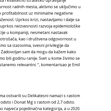
sa i kvalitetno strateško upravljanje
urnost radnih mesta, aktivno se uključimo u
o profitabilnost uz minimalne negativne
enost. Uprkos krizi, nastavljamo i dalje sa
i uprkos neizvesnosti razvoja epidemiološke
uacije u kompaniji, nesmetani nastavak
potrošača, kao i društvena odgovornost u
o sa izazovima, svesni privilegije da
m. Zadovoljan sam da mogu da kažem kako
 bili godinu ranije. Svet u kome živimo se
tanemo relevantni. “, komentarisao je Emil
a ostvarili su Delikatesni namazi s rastom
 odsto i Donat Mg s rastom od 2,7 odsto.
o najveća pojedinačna kategorija, a u 2020.