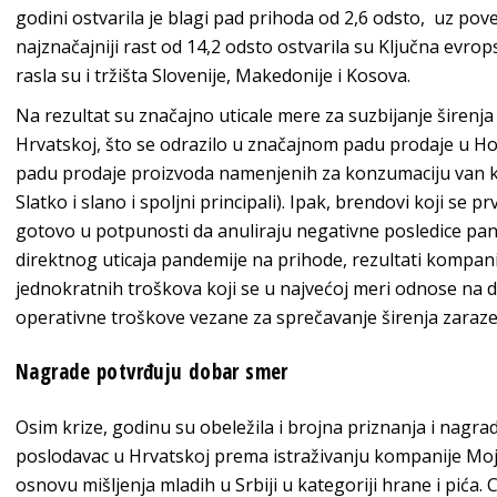
godini ostvarila je blagi pad prihoda od 2,6 odsto, uz pov
najznačajniji rast od 14,2 odsto ostvarila su Ključna evropsk
rasla su i tržišta Slovenije, Makedonije i Kosova.
Na rezultat su značajno uticale mere za suzbijanje širenja 
Hrvatskoj, što se odrazilo u značajnom padu prodaje u HoR
padu prodaje proizvoda namenjenih za konzumaciju van ku
Slatko i slano i spoljni principali). Ipak, brendovi koji s
gotovo u potpunosti da anuliraju negativne posledice pande
direktnog uticaja pandemije na prihode, rezultati kompani
jednokratnih troškova koji se u najvećoj meri odnose na do
operativne troškove vezane za sprečavanje širenja zaraze
Nagrade potvrđuju dobar smer
Osim krize, godinu su obeležila i brojna priznanja i nagrade
poslodavac u Hrvatskoj prema istraživanju kompanije MojP
osnovu mišljenja mladih u Srbiji u kategoriji hrane i pića.