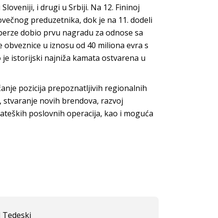
loveniji, i drugi u Srbiji. Na 12. Fininoj
ovečnog preduzetnika, dok je na 11. dodeli
 berze dobio prvu nagradu za odnose sa
e obveznice u iznosu od 40 miliona evra s
e istorijski najniža kamata ostvarena u
čanje pozicija prepoznatljivih regionalnih
, stvaranje novih brendova, razvoj
rateških poslovnih operacija, kao i moguća
l Tedeski