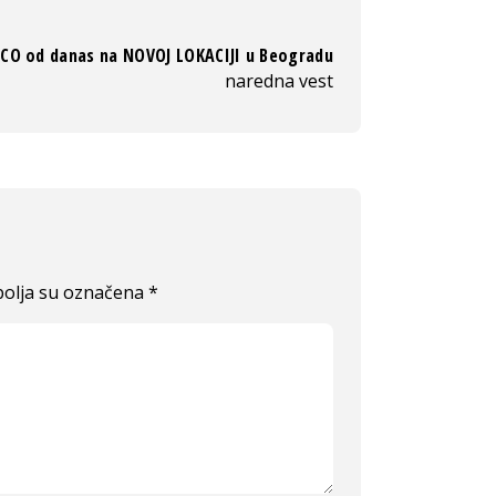
CO od danas na NOVOJ LOKACIJI u Beogradu
naredna vest
olja su označena
*