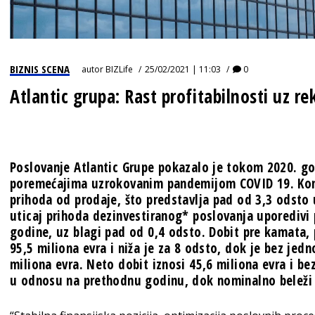
BIZNIS SCENA
autor
BIZLife
25/02/2021 | 11:03
0
Atlantic grupa: Rast profitabilnosti uz 
Poslovanje Atlantic Grupe pokazalo je tokom 2020. god
poremećajima uzrokovanim pandemijom COVID 19. Kompa
prihoda od prodaje, što predstavlja pad od 3,3 odsto 
uticaj prihoda dezinvestiranog* poslovanja uporedivi 
godine, uz blagi pad od 0,4 odsto. Dobit pre kamata, 
95,5 miliona evra i niža je za 8 odsto, dok je bez jedn
miliona evra. Neto dobit iznosi 45,6 miliona evra i be
u odnosu na prethodnu godinu, dok nominalno beleži