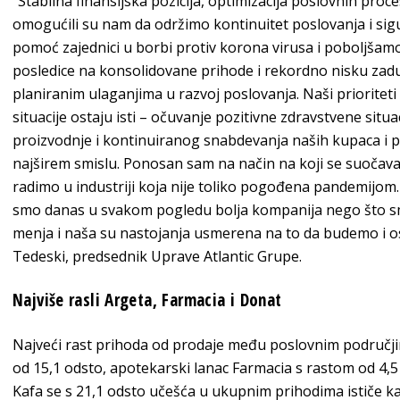
“Stabilna finansijska pozicija, optimizacija poslovnih proce
omogućili su nam da održimo kontinuitet poslovanja i sig
pomoć zajednici u borbi protiv korona virusa i poboljšam
posledice na konsolidovane prihode i rekordno nisku zaduž
planiranim ulaganjima u razvoj poslovanja. Naši prioritet
situacije ostaju isti – očuvanje pozitivne zdravstvene sit
proizvodnje i kontinuiranog snabdevanja naših kupaca i 
najširem smislu. Ponosan sam na način na koji se suočavam
radimo u industriji koja nije toliko pogođena pandemijo
smo danas u svakom pogledu bolja kompanija nego što smo
menja i naša su nastojanja usmerena na to da budemo i os
Tedeski, predsednik Uprave Atlantic Grupe.
Najviše rasli Argeta, Farmacia i Donat
Najveći rast prihoda od prodaje među poslovnim područjim
od 15,1 odsto, apotekarski lanac Farmacia s rastom od 4,5
Kafa se s 21,1 odsto učešća u ukupnim prihodima ističe ka