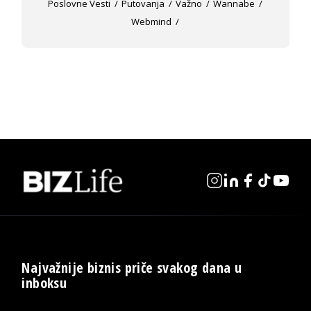
Poslovne Vesti
Putovanja
Važno
Wannabe
Webmind
Najvažnije biznis priče svakog dana u
inboksu