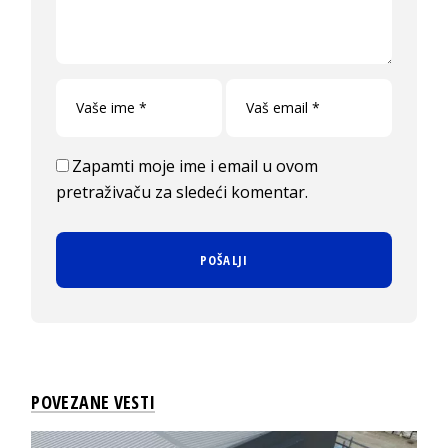
Zapamti moje ime i email u ovom
pretraživaču za sledeći komentar.
POVEZANE VESTI