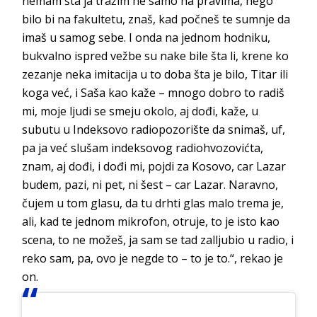
nemam šta ja tražim ne samo na pravima, nego
bilo bi na fakultetu, znaš, kad počneš te sumnje da
imaš u samog sebe. I onda na jednom hodniku,
bukvalno ispred vežbe su nake bile šta li, krene ko
zezanje neka imitacija u to doba šta je bilo, Titar ili
koga već, i Saša kao kaže – mnogo dobro to radiš
mi, moje ljudi se smeju okolo, aj dođi, kaže, u
subutu u Indeksovo radiopozorište da snimaš, uf,
pa ja već slušam indeksovog radiohvozovićta,
znam, aj dođi, i dođi mi, pojdi za Kosovo, car Lazar
budem, pazi, ni pet, ni šest – car Lazar. Naravno,
čujem u tom glasu, da tu drhti glas malo trema je,
ali, kad te jednom mikrofon, otruje, to je isto kao
scena, to ne možeš, ja sam se tad zalljubio u radio, i
reko sam, pa, ovo je negde to – to je to.“, rekao je
on.