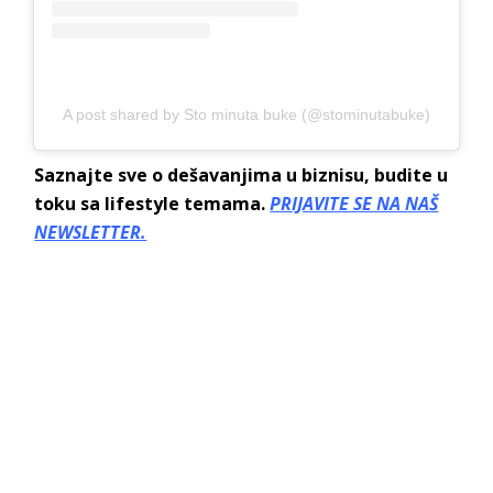
A post shared by Sto minuta buke (@stominutabuke)
Saznajte sve o dešavanjima u biznisu, budite u
toku sa lifestyle temama.
PRIJAVITE SE NA NAŠ
NEWSLETTER.