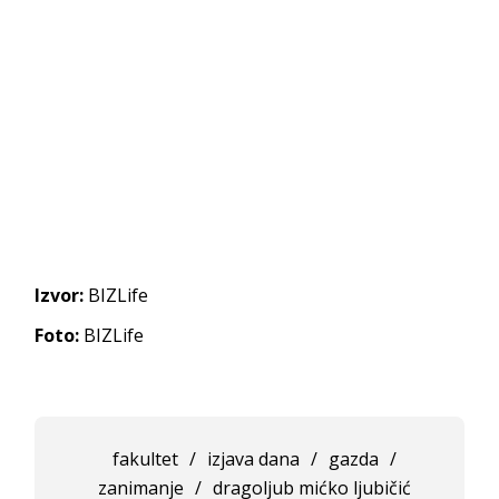
Izvor:
BIZLife
Foto:
BIZLife
fakultet
/
izjava dana
/
gazda
/
zanimanje
/
dragoljub mićko ljubičić