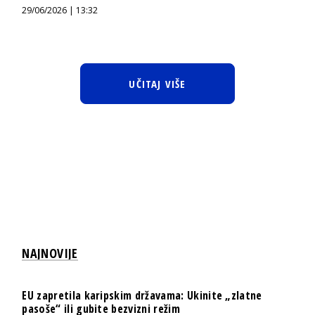
29/06/2026 | 13:32
UČITAJ VIŠE
NAJNOVIJE
EU zapretila karipskim državama: Ukinite „zlatne
pasoše“ ili gubite bezvizni režim