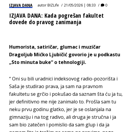
IZJAVA DANA
autor
BIZLife
21/05/2026 | 08:33
0
IZJAVA DANA: Kada pogrešan fakultet
dovede do pravog zanimanja
Humorista, satiričar, glumac i muzičar
Dragoljub Mićko
Ljubičić govorio je u podkastu
„Sto minuta buke“ o tehnologiji.
“ Oni su bili uradnici indeksovog radio-pozorišta i
Saša je studirao prava, ja sam na pravnom
fakultetu se grčio i pokušao da saznam šta ću ja tu,
jer definitivno me nije zanimalo to. Prošla sam tu
neku prvu godinu glatko, jer je se oslanjala na
gimnaziju i na tog radivo, ali druga je stručna i ja
sam bio zatečen i pomislio da sam glup i da ja