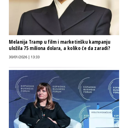
Melanija Tramp u film i marketinšku kampanju
uložila 75 miliona dolara, a koliko će da zaradi?
30/01/2026 | 13:33