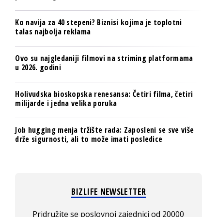
Ko navija za 40 stepeni? Biznisi kojima je toplotni
talas najbolja reklama
Ovo su najgledaniji filmovi na striming platformama
u 2026. godini
Holivudska bioskopska renesansa: Četiri filma, četiri
milijarde i jedna velika poruka
Job hugging menja tržište rada: Zaposleni se sve više
drže sigurnosti, ali to može imati posledice
BIZLIFE NEWSLETTER
Pridružite se poslovnoj zajednici od 20000