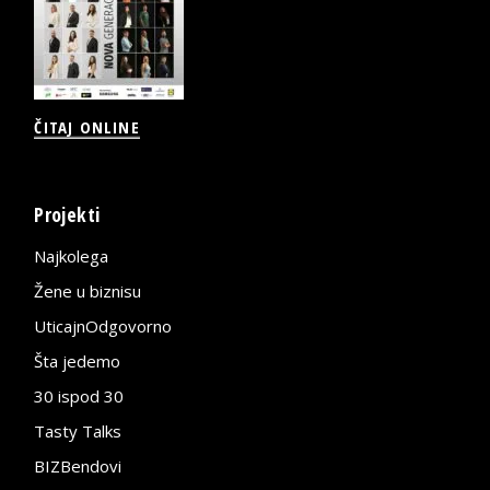
ČITAJ ONLINE
Projekti
Najkolega
Žene u biznisu
UticajnOdgovorno
Šta jedemo
30 ispod 30
Tasty Talks
BIZBendovi