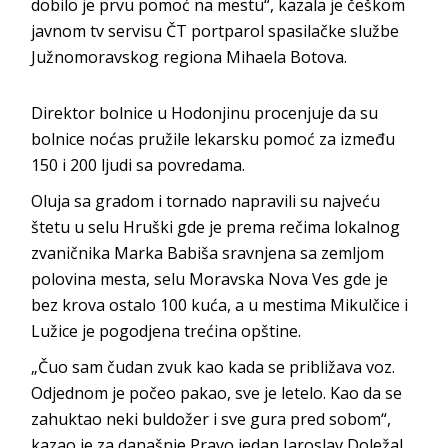
dobilo je prvu pomoć na mestu“, kazala je češkom
javnom tv servisu ČT portparol spasilačke službe
Južnomoravskog regiona Mihaela Botova.
Direktor bolnice u Hodonjinu procenjuje da su
bolnice noćas pružile lekarsku pomoć za između
150 i 200 ljudi sa povredama.
Oluja sa gradom i tornado napravili su najveću
štetu u selu Hruški gde je prema rečima lokalnog
zvaničnika Marka Babiša sravnjena sa zemljom
polovina mesta, selu Moravska Nova Ves gde je
bez krova ostalo 100 kuća, a u mestima Mikulčice i
Lužice je pogodjena trećina opštine.
„Čuo sam čudan zvuk kao kada se približava voz.
Odjednom je počeo pakao, sve je letelo. Kao da se
zahuktao neki buldožer i sve gura pred sobom“,
kazao je za današnje Pravo jedan Jaroslav Doležal