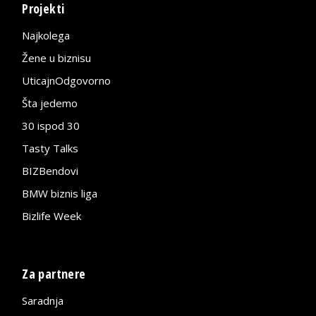
Projekti
Najkolega
Žene u biznisu
UticajnOdgovorno
Šta jedemo
30 ispod 30
Tasty Talks
BIZBendovi
BMW biznis liga
Bizlife Week
Za partnere
Saradnja