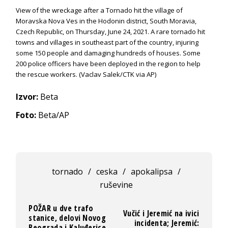
View of the wreckage after a Tornado hit the village of
Moravska Nova Ves in the Hodonin district, South Moravia,
Czech Republic, on Thursday, June 24, 2021. A rare tornado hit
towns and villages in southeast part of the country, injuring
some 150 people and damaging hundreds of houses. Some
200 police officers have been deployed in the region to help
the rescue workers. (Vaclav Salek/CTK via AP)
Izvor:
Beta
Foto:
Beta/AP
tornado
/
ceska
/
apokalipsa
/
ruševine
POŽAR u dve trafo
Vučić i Jeremić na ivici
stanice, delovi Novog
incidenta; Jeremić:
Beograda i Kaluđerice