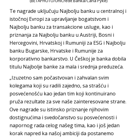
(BETAPHOTO/UniCredit Banka/Carla Pyke)
Te nagrade uključuju Najbolju banku u centralnoj i
istočnoj Evropi za upravljanje bogatstvom i
Najbolju banku za transakcione usluge, kao i
priznanja za Najbolju banku u Austriji, Bosni i
Hercegovini, Hrvatskoj i Rumuniji za ESG i Najbolju
banku Bugarske, Hrvatske i Rumunije za
korporativno bankarstvo. U Češkoj je banka dobila
titulu Najbolje banke za mala i srednja preduzeća.
„Izuzetno sam počastvovan i zahvalan svim
kolegama koji su radili zajedno, sa strašću i
posvećenošću kao jedan tim koji kontinuirano
pruža rezultate za sve naše zainteresovane strane.
Ove nagrade su istinsko priznanje njihovim
dostignućima i svedočanstvo su posvećenosti i
napornog rada celog našeg tima, kao i još jedan
korak napred ka našoj ambiciji da postanemo