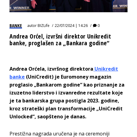
BANKE
autor
BIZLife
22/07/2024 | 14:26
0
Andrea Orćel, izvršni direktor Unikredit
banke, proglašen za „Bankara godine“
Andrea Orćela, izvršnog direktora
Unikredit
banke
(UniCredit) je Euromoney magazin
proglasio „Bankarom godine“ kao priznanje za
izuzetno liderstvo i izvanredne rezultate koje
je ta bankarska grupa postigla 2023. godine,
kroz strateški plan transformacije „UniCredit
Unlocked“, saopšteno je danas.
Prestižna nagrada uručena je na ceremoniji