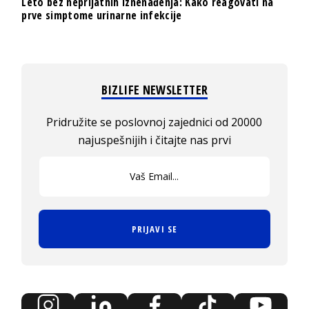
Leto bez neprijatnih iznenađenja: Kako reagovati na
prve simptome urinarne infekcije
BIZLIFE NEWSLETTER
Pridružite se poslovnoj zajednici od 20000
najuspešnijih i čitajte nas prvi
PRIJAVI SE