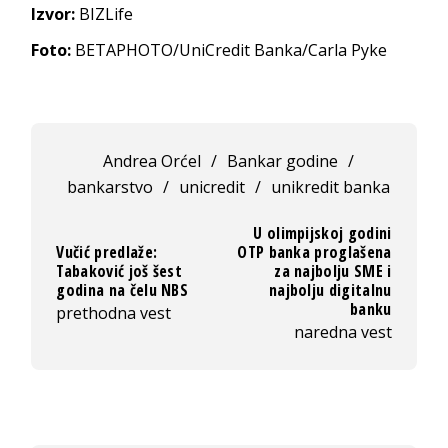
Izvor:
BIZLife
Foto:
BETAPHOTO/UniCredit Banka/Carla Pyke
Andrea Orćel
/
Bankar godine
/
bankarstvo
/
unicredit
/
unikredit banka
U olimpijskoj godini
Vučić predlaže:
OTP banka proglašena
Tabaković još šest
za najbolju SME i
godina na čelu NBS
najbolju digitalnu
banku
prethodna vest
naredna vest