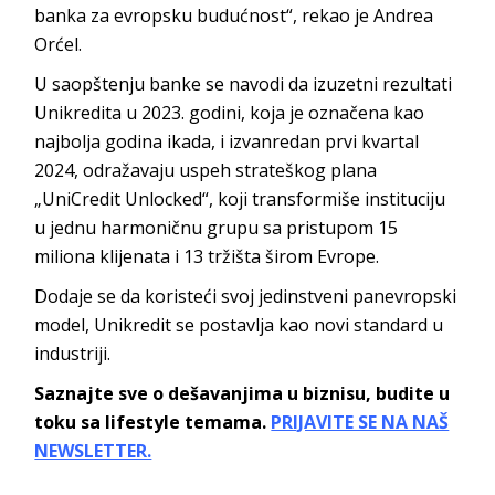
banka za evropsku budućnost“, rekao je Andrea
Orćel.
U saopštenju banke se navodi da izuzetni rezultati
Unikredita u 2023. godini, koja je označena kao
najbolja godina ikada, i izvanredan prvi kvartal
2024, odražavaju uspeh strateškog plana
„UniCredit Unlocked“, koji transformiše instituciju
u jednu harmoničnu grupu sa pristupom 15
miliona klijenata i 13 tržišta širom Evrope.
Dodaje se da koristeći svoj jedinstveni panevropski
model, Unikredit se postavlja kao novi standard u
industriji.
Saznajte sve o dešavanjima u biznisu, budite u
toku sa lifestyle temama.
PRIJAVITE SE NA NAŠ
NEWSLETTER.