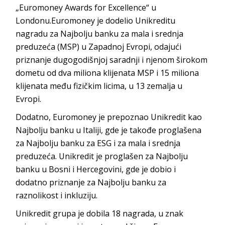
„Euromoney Awards for Excellence“ u
Londonu.Euromoney je dodelio Unikreditu
nagradu za Najbolju banku za mala i srednja
preduzeća (MSP) u Zapadnoj Evropi, odajući
priznanje dugogodišnjoj saradnji i njenom širokom
dometu od dva miliona klijenata MSP i 15 miliona
klijenata među fizičkim licima, u 13 zemalja u
Evropi.
Dodatno, Euromoney je prepoznao Unikredit kao
Najbolju banku u Italiji, gde je takođe proglašena
za Najbolju banku za ESG i za mala i srednja
preduzeća. Unikredit je proglašen za Najbolju
banku u Bosni i Hercegovini, gde je dobio i
dodatno priznanje za Najbolju banku za
raznolikost i inkluziju.
Unikredit grupa je dobila 18 nagrada, u znak