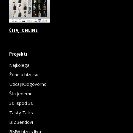
ČITAJ ONLINE
Projekti
Najkolega
Žene u biznisu
UticajnOdgovorno
Šta jedemo
30 ispod 30
Tasty Talks
BIZBendovi
BMW biznis liga