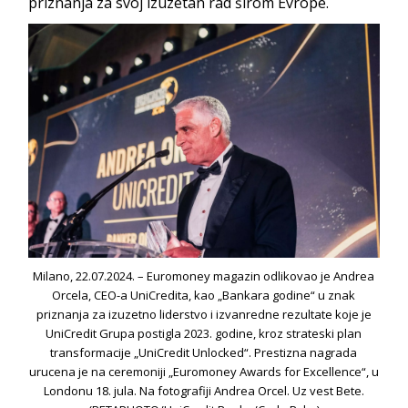
priznanja za svoj izuzetan rad širom Evrope.
Milano, 22.07.2024. – Euromoney magazin odlikovao je Andrea
Orcela, CEO-a UniCredita, kao „Bankara godine“ u znak
priznanja za izuzetno liderstvo i izvanredne rezultate koje je
UniCredit Grupa postigla 2023. godine, kroz strateski plan
transformacije „UniCredit Unlocked“. Prestizna nagrada
urucena je na ceremoniji „Euromoney Awards for Excellence“, u
Londonu 18. jula. Na fotografiji Andrea Orcel. Uz vest Bete.