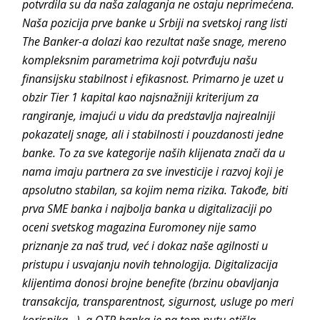
potvrdila su da naša zalaganja ne ostaju neprimećena.
Naša pozicija prve banke u Srbiji na svetskoj rang listi
The Banker-a dolazi kao rezultat naše snage, mereno
kompleksnim parametrima koji potvrđuju našu
finansijsku stabilnost i efikasnost. Primarno je uzet u
obzir Tier 1 kapital kao najsnažniji kriterijum za
rangiranje, imajući u vidu da predstavlja najrealniji
pokazatelj snage, ali i stabilnosti i pouzdanosti jedne
banke. To za sve kategorije naših klijenata znači da u
nama imaju partnera za sve investicije i razvoj koji je
apsolutno stabilan, sa kojim nema rizika. Takođe, biti
prva SME banka i najbolja banka u digitalizaciji po
oceni svetskog magazina Euromoney nije samo
priznanje za naš trud, već i dokaz naše agilnosti u
pristupu i usvajanju novih tehnologija. Digitalizacija
klijentima donosi brojne benefite (brzinu obavljanja
transakcija, transparentnost, sigurnost, usluge po meri
korisnika…), a OTP banka je na tom putu otišla