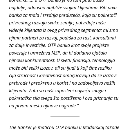
najdalje, odnosno najbliže svojim klijentima. Biti prva
banka za mala i srednja preduzeća, koja su pokretači
privrednog razvoja svake zemlje, potvrđuje naše
viđenje klijenata iz ovog privrednog segmenta: mi smo
njima partneri za razvoj, podrška za rast, konsultanti
za dalje investicije. OTP banka kroz svoje projekte
povezuje i umrežava MSP, da bi dodatno ojačala
njihovu konkurentnost. U svetu finansija, tehnologija
može biti veliki izazov, ali su ljudi ti koji čine razliku,
čija stručnost i kreativnost omogućavaju da se izazovi
prebrode i preokrenu u korist i na zadovoljstvo naših
klijenata. Zato su naši zaposleni najveća snaga i
pokretačka sila svega što postižemo i ova priznanja su
na prvom mestu njihove nagrade.“
The Banker je matičnu OTP banku u Mađarskoj takođe