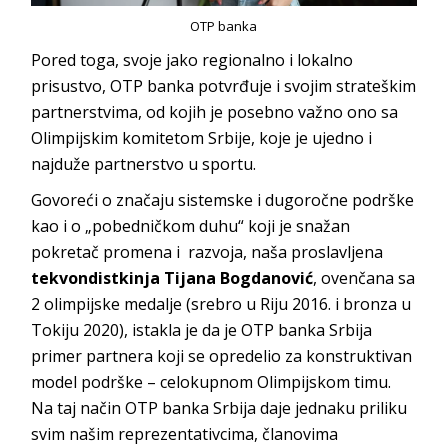
OTP banka
Pored toga, svoje jako regionalno i lokalno
prisustvo, OTP banka potvrđuje i svojim strateškim
partnerstvima, od kojih je posebno važno ono sa
Olimpijskim komitetom Srbije, koje je ujedno i
najduže partnerstvo u sportu.
Govoreći o značaju sistemske i dugoročne podrške
kao i o „pobedničkom duhu“ koji je snažan
pokretač promena i razvoja, naša proslavljena
tekvondistkinja Tijana Bogdanović
, ovenčana sa
2 olimpijske medalje (srebro u Riju 2016. i bronza u
Tokiju 2020), istakla je da je OTP banka Srbija
primer partnera koji se opredelio za konstruktivan
model podrške – celokupnom Olimpijskom timu.
Na taj način OTP banka Srbija daje jednaku priliku
svim našim reprezentativcima, članovima