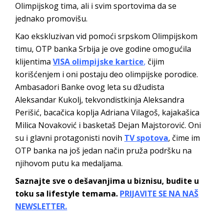
Olimpijskog tima, ali i svim sportovima da se
jednako promovišu.
Kao ekskluzivan vid pomoći srpskom Olimpijskom
timu, OTP banka Srbija je ove godine omogućila
klijentima
VISA olimpijske kartice
,
čijim
korišćenjem i oni postaju deo olimpijske porodice.
Ambasadori Banke ovog leta su džudista
Aleksandar Kukolj, tekvondistkinja Aleksandra
Perišić, bacačica koplja Adriana Vilagoš, kajakašica
Milica Novaković i basketaš Dejan Majstorović. Oni
su i glavni protagonisti novih
TV spotova
, čime im
OTP banka na još jedan način pruža podršku na
njihovom putu ka medaljama.
Saznajte sve o dešavanjima u biznisu, budite u
toku sa lifestyle temama.
PRIJAVITE SE NA NAŠ
NEWSLETTER.