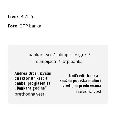
Izvor:
BIZLife
Foto:
OTP banka
bankarstvo
/
olimpijske igre
/
olimpijada
/
otp banka
Andrea Orćel, izvršni
UniCredit banka –
direktor Unikredit
snažna podrška malim i
banke, proglašen za
srednjim preduzećima
„Bankara godine“
naredna vest
prethodna vest