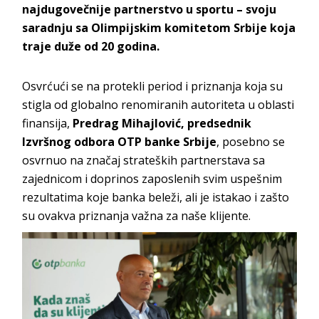
najdugovečnije partnerstvo u sportu – svoju
saradnju sa Olimpijskim komitetom Srbije koja
traje duže od 20 godina.
Osvrćući se na protekli period i priznanja koja su
stigla od globalno renomiranih autoriteta u oblasti
finansija,
Predrag Mihajlović, predsednik
Izvršnog odbora OTP banke Srbije
, posebno se
osvrnuo na značaj strateških partnerstava sa
zajednicom i doprinos zaposlenih svim uspešnim
rezultatima koje banka beleži, ali je istakao i zašto
su ovakva priznanja važna za naše klijente.