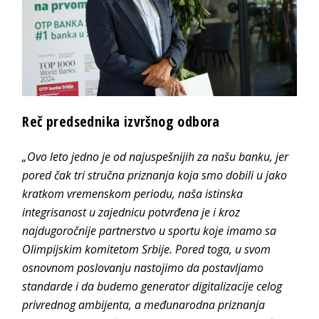
Reč predsednika izvršnog odbora
„Ovo leto jedno je od najuspešnijih za našu banku, jer
pored čak tri stručna priznanja koja smo dobili u jako
kratkom vremenskom periodu, naša istinska
integrisanost u zajednicu potvrđena je i kroz
najdugoročnije partnerstvo u sportu koje imamo sa
Olimpijskim komitetom Srbije. Pored toga, u svom
osnovnom poslovanju nastojimo da postavljamo
standarde i da budemo generator digitalizacije celog
privrednog ambijenta, a međunarodna priznanja