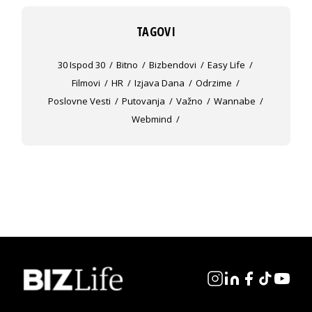
TAGOVI
30 Ispod 30
Bitno
Bizbendovi
Easy Life
Filmovi
HR
Izjava Dana
Odrzime
Poslovne Vesti
Putovanja
Važno
Wannabe
Webmind