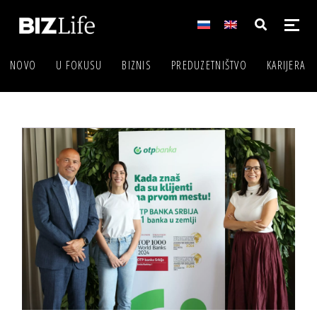
NOVO
U FOKUSU
BIZNIS
PREDUZETNIŠTVO
KARIJERA