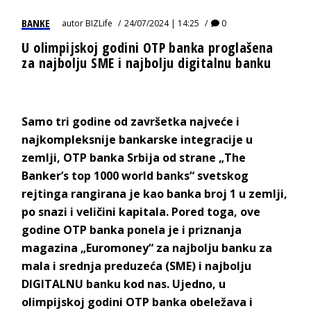
BANKE
autor
BIZLife
24/07/2024 | 14:25
0
U olimpijskoj godini OTP banka proglašena
za najbolju SME i najbolju digitalnu banku
Samo tri godine od završetka najveće i
najkompleksnije bankarske integracije u
zemlji, OTP banka Srbija od strane „The
Banker’s top 1000 world banks“ svetskog
rejtinga rangirana je kao banka broj 1 u zemlji,
po snazi i veličini kapitala. Pored toga, ove
godine OTP banka ponela je i priznanja
magazina „Euromoney“ za najbolju banku za
mala i srednja preduzeća (SME) i najbolju
DIGITALNU banku kod nas. Ujedno, u
olimpijskoj godini OTP banka obeležava i