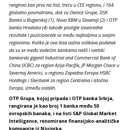
rangirao kao prvu na listi, treću u CEE regionu, i 164.
globalno posmatrano, dok su članice Grupe, DSK
Banka u Bugarskoj (1), Nova KBM u Sloveniji (2) i OTP
banka Hrvatska (4) takođe postigle izvanredne
rezultate i pozicionirale se među najboljima u svojim
regionima. Koliko je ova lista važna oslikava podatak
da su se među vodećim bankama našli i svetski
bankarski giganti Industrial and Commercial Bank of
China (ICBC) za region Azija-Pacifik, JP Morgan Chace u
Severnoj Americi, u regionu Zapadna Evropa HSBC
Holdings i Sberbank za region Centralna i istočna
Evropa, između ostalih.
OTP Grupa, kojoj pripada i OTP banka Srbija,
rangirana je kao broj 1 banka među 50
evropskih banaka, i na listi S&P Global Market
Intelligence, renomirane finansijsko-analitičke
kompanije iz Njujorka.