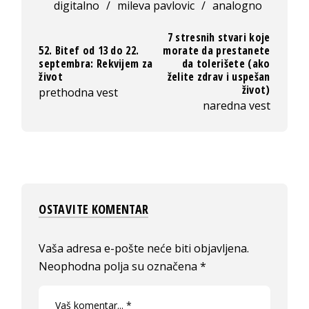
digitalno
/
mileva pavlovic
/
analogno
7 stresnih stvari koje
52. Bitef od 13 do 22.
morate da prestanete
septembra: Rekvijem za
da tolerišete (ako
život
želite zdrav i uspešan
život)
prethodna vest
naredna vest
OSTAVITE KOMENTAR
Vaša adresa e-pošte neće biti objavljena.
Neophodna polja su označena
*