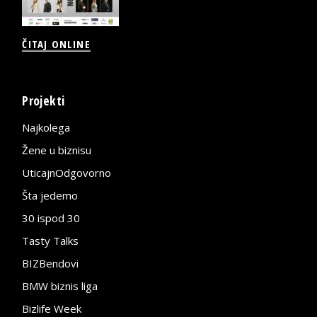
ČITAJ ONLINE
Projekti
Najkolega
Žene u biznisu
UticajnOdgovorno
Šta jedemo
30 ispod 30
Tasty Talks
BIZBendovi
BMW biznis liga
Bizlife Week