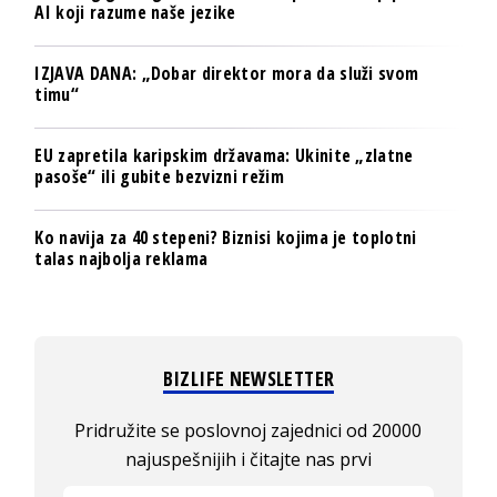
AI koji razume naše jezike
IZJAVA DANA: „Dobar direktor mora da služi svom
timu“
EU zapretila karipskim državama: Ukinite „zlatne
pasoše“ ili gubite bezvizni režim
Ko navija za 40 stepeni? Biznisi kojima je toplotni
talas najbolja reklama
BIZLIFE NEWSLETTER
Pridružite se poslovnoj zajednici od 20000
najuspešnijih i čitajte nas prvi