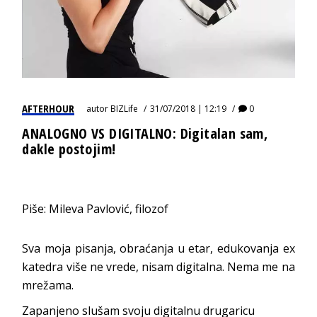
AFTERHOUR
autor
BIZLife
31/07/2018 | 12:19
0
ANALOGNO VS DIGITALNO: Digitalan sam,
dakle postojim!
Piše: Mileva Pavlović, filozof
Sva moja pisanja, obraćanja u etar, edukovanja ex
katedra više ne vrede, nisam digitalna. Nema me na
mrežama.
Zapanjeno slušam svoju digitalnu drugaricu