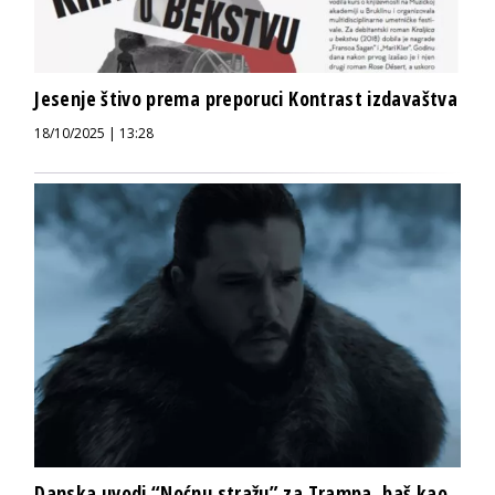
Jesenje štivo prema preporuci Kontrast izdavaštva
18/10/2025 | 13:28
Danska uvodi “Noćnu stražu” za Trampa, baš kao