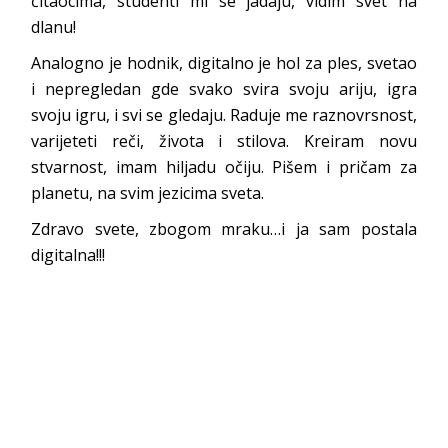
čitaocima, studenti mi se jadaju, vidim svet na
dlanu!
Analogno je hodnik, digitalno je hol za ples, svetao
i nepregledan gde svako svira svoju ariju, igra
svoju igru, i svi se gledaju. Raduje me raznovrsnost,
varijeteti reči, života i stilova. Kreiram novu
stvarnost, imam hiljadu očiju. Pišem i pričam za
planetu, na svim jezicima sveta.
Zdravo svete, zbogom mraku…i ja sam postala
digitalna!!!