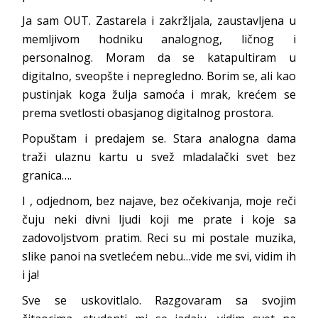
Ja sam OUT. Zastarela i zakržljala, zaustavljena u
memljivom hodniku analognog, ličnog i
personalnog. Moram da se katapultiram u
digitalno, sveopšte i nepregledno. Borim se, ali kao
pustinjak koga žulja samoća i mrak, krećem se
prema svetlosti obasjanog digitalnog prostora.
Popuštam i predajem se. Stara analogna dama
traži ulaznu kartu u svež mladalački svet bez
granica….
I , odjednom, bez najave, bez očekivanja, moje reči
čuju neki divni ljudi koji me prate i koje sa
zadovoljstvom pratim. Reci su mi postale muzika,
slike panoi na svetlećem nebu…vide me svi, vidim ih
i ja!
Sve se uskovitlalo. Razgovaram sa svojim