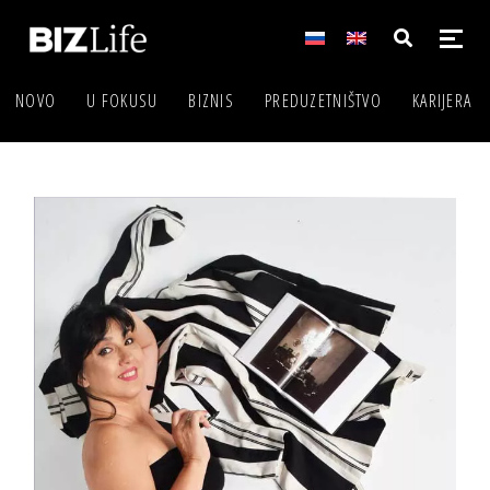
NOVO
U FOKUSU
BIZNIS
PREDUZETNIŠTVO
KARIJERA