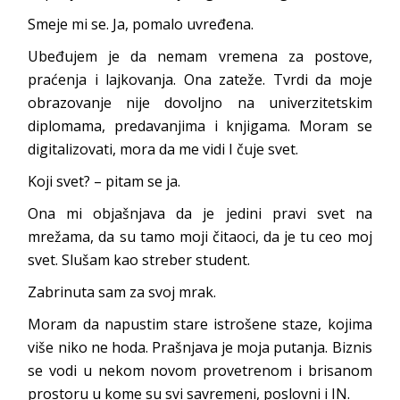
Smeje mi se. Ja, pomalo uvređena.
Ubeđujem je da nemam vremena za postove,
praćenja i lajkovanja. Ona zateže. Tvrdi da moje
obrazovanje nije dovoljno na univerzitetskim
diplomama, predavanjima i knjigama. Moram se
digitalizovati, mora da me vidi I čuje svet.
Koji svet? – pitam se ja.
Ona mi objašnjava da je jedini pravi svet na
mrežama, da su tamo moji čitaoci, da je tu ceo moj
svet. Slušam kao streber student.
Zabrinuta sam za svoj mrak.
Moram da napustim stare istrošene staze, kojima
više niko ne hoda. Prašnjava je moja putanja. Biznis
se vodi u nekom novom provetrenom i brisanom
prostoru u kome su svi savremeni, poslovni i IN.