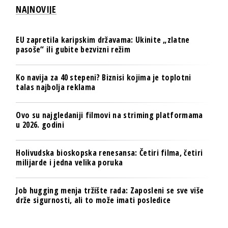
NAJNOVIJE
EU zapretila karipskim državama: Ukinite „zlatne
pasoše“ ili gubite bezvizni režim
Ko navija za 40 stepeni? Biznisi kojima je toplotni
talas najbolja reklama
Ovo su najgledaniji filmovi na striming platformama
u 2026. godini
Holivudska bioskopska renesansa: Četiri filma, četiri
milijarde i jedna velika poruka
Job hugging menja tržište rada: Zaposleni se sve više
drže sigurnosti, ali to može imati posledice