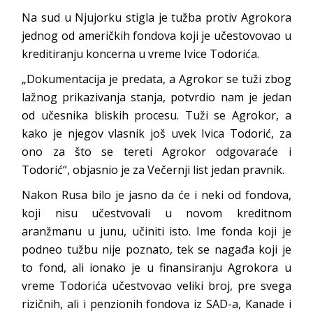
Na sud u Njujorku stigla je tužba protiv Agrokora
jednog od američkih fondova koji je učestovovao u
kreditiranju koncerna u vreme Ivice Todorića.
„Dokumentacija je predata, a Agrokor se tuži zbog
lažnog prikazivanja stanja, potvrdio nam je jedan
od učesnika bliskih procesu. Tuži se Agrokor, a
kako je njegov vlasnik još uvek Ivica Todorić, za
ono za što se tereti Agrokor odgovaraće i
Todorić“, objasnio je za Večernji list jedan pravnik.
Nakon Rusa bilo je jasno da će i neki od fondova,
koji nisu učestvovali u novom kreditnom
aranžmanu u junu, učiniti isto. Ime fonda koji je
podneo tužbu nije poznato, tek se nagađa koji je
to fond, ali ionako je u finansiranju Agrokora u
vreme Todorića učestvovao veliki broj, pre svega
rizičnih, ali i penzionih fondova iz SAD-a, Kanade i