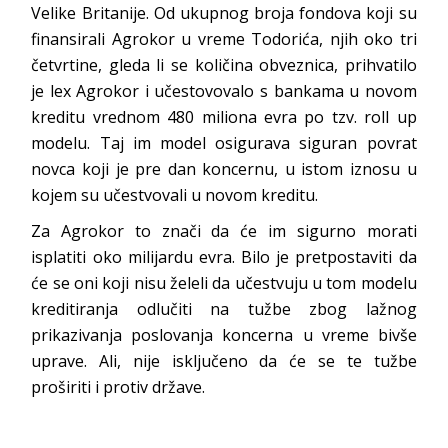
Velike Britanije. Od ukupnog broja fondova koji su
finansirali Agrokor u vreme Todorića, njih oko tri
četvrtine, gleda li se količina obveznica, prihvatilo
je lex Agrokor i učestovovalo s bankama u novom
kreditu vrednom 480 miliona evra po tzv. roll up
modelu. Taj im model osigurava siguran povrat
novca koji je pre dan koncernu, u istom iznosu u
kojem su učestvovali u novom kreditu.
Za Agrokor to znači da će im sigurno morati
isplatiti oko milijardu evra. Bilo je pretpostaviti da
će se oni koji nisu želeli da učestvuju u tom modelu
kreditiranja odlučiti na tužbe zbog lažnog
prikazivanja poslovanja koncerna u vreme bivše
uprave. Ali, nije isključeno da će se te tužbe
proširiti i protiv države.