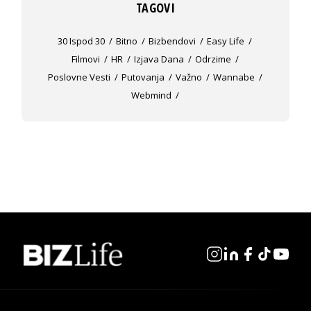
TAGOVI
30 Ispod 30
Bitno
Bizbendovi
Easy Life
Filmovi
HR
Izjava Dana
Odrzime
Poslovne Vesti
Putovanja
Važno
Wannabe
Webmind