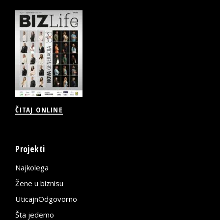
ČITAJ ONLINE
Projekti
Najkolega
Žene u biznisu
UticajnOdgovorno
Šta jedemo