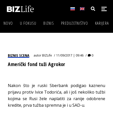
NOVO
U FOKUSU
BIZNIS
PREDUZETNIŠTVO
KARIJERA
BIZNIS SCENA
autor
BIZLife
11/09/2017 | 09:46
0
Američki fond tuži Agrokor
Nakon što je ruski Sberbank podigao kaznenu
prijavu protiv Ivice Todorića, ali i još nekoliko tužbi
kojima se Rusi žele naplatiti za ranije odobrene
kredite, prva tužba spremna je i u SAD-u.