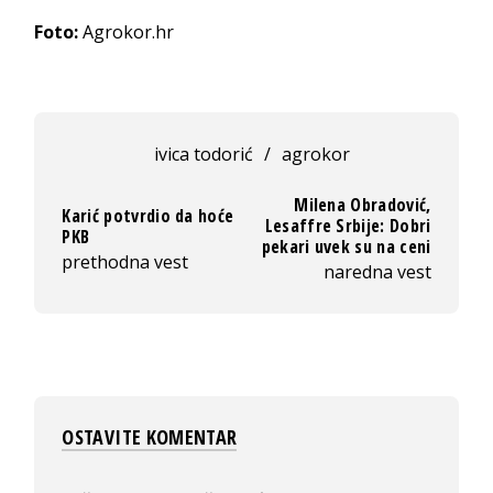
Foto:
Agrokor.hr
ivica todorić
/
agrokor
Milena Obradović,
Karić potvrdio da hoće
Lesaffre Srbije: Dobri
PKB
pekari uvek su na ceni
prethodna vest
naredna vest
OSTAVITE KOMENTAR