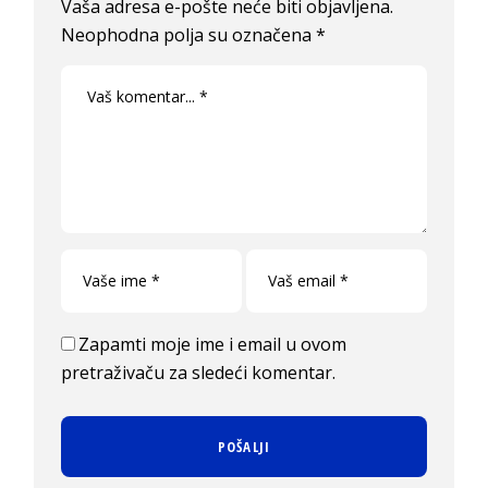
Vaša adresa e-pošte neće biti objavljena.
Neophodna polja su označena
*
Zapamti moje ime i email u ovom
pretraživaču za sledeći komentar.