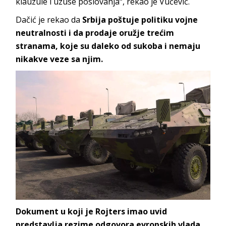
klauzule i uzuse poslovanja“, rekao je Vučević.
Dačić je rekao da
Srbija poštuje politiku vojne
neutralnosti i da prodaje oružje trećim
stranama, koje su daleko od sukoba i nemaju
nikakve veze sa njim.
Dokument u koji je Rojters imao uvid
predstavlja rezime odgovora evropskih vlada