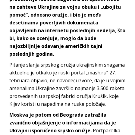
na zahteve Ukrajine za vojnu obuku i „ubojitu
pomoć“, odnosno oružje, i bio je među
desetinama poverljivih dokumenata
objavljenih na internetu poslednjih nedelja, što
bi, kako se ocenjuje, moglo da bude
najozbiljnije odavanje američkih tajni
poslednjih godina.
Pitanje slanja srpskog oružja ukrajinskim snagama
aktuelno je otkako je ruski portal „mash.ru“ 27.
februara objavio, ne navodeći izvore, da je u vojnim
arsenalima Ukrajine završilo najmanje 3.500 raketa
prozvedenih u srpskoj fabrici oružja Krušik, koje
Kijev koristi u napadima na ruske položaje.
Moskva je potom od Beograda zatražila
zvanično objašnjenje o informacijama da je
Ukrajini isporučeno srpsko oružje.
Portparolka