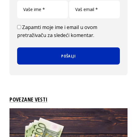
Zapamti moje ime i email u ovom
pretraživaču za sledeći komentar.
POVEZANE VESTI