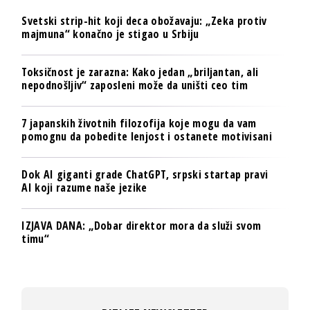
Svetski strip-hit koji deca obožavaju: „Zeka protiv
majmuna“ konačno je stigao u Srbiju
Toksičnost je zarazna: Kako jedan „briljantan, ali
nepodnošljiv“ zaposleni može da uništi ceo tim
7 japanskih životnih filozofija koje mogu da vam
pomognu da pobedite lenjost i ostanete motivisani
Dok AI giganti grade ChatGPT, srpski startap pravi
AI koji razume naše jezike
IZJAVA DANA: „Dobar direktor mora da služi svom
timu“