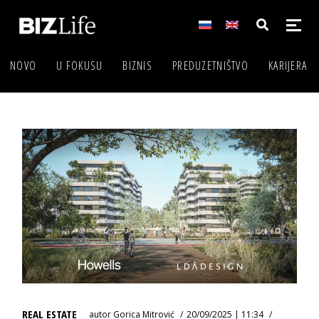
NOVO
U FOKUSU
BIZNIS
PREDUZETNIŠTVO
KARIJERA
REAL ESTATE
autor
Gorica Mitrović
20/09/2025 | 11:34