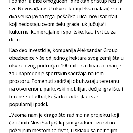
i odmor, a biće omogućen i direktan pristup reci za
sve Novosađane. U okviru kompleksa nalaziće se i
dva velika javna trga, pešačka ulica, novi sadržaji
koji nedostaju ovom delu grada, uključujući
kulturne, komercijalne i sportske, kao i vrtiće za
decu.
Kao deo investicije, kompanija Aleksandar Group
obezbediće više od jednog hektara svog zemljišta u
okviru ovog područja i 100 miliona dinara donacije
za unapređenje sportskih sadržaja na tom
prostoru. Pomenuti sadržaji obuhvataju teretanu
na otvorenom, parkovski mobilijar, dečije igralište i
terene za fudbal, košarku, odbojku i sve
popularniji padel.
„Veoma nam je drago što radimo na projektu koji
će učiniti Novi Sad još lepšim gradom i izuzetno
poželjnim mestom za život, u skladu sa najboljim