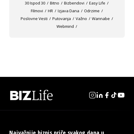
30 Ispod 30
Bitno
Bizbendovi
Easy Life
Filmovi
HR
Izjava Dana
Odrzime
Poslovne Vesti
Putovanja
Važno
Wannabe
Webmind
Najvažnije biznis priče svakog dana u