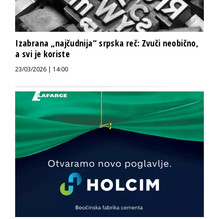
Izabrana „najčudnija“ srpska reč: Zvuči neobično,
a svi je koriste
23/03/2026 | 14:00