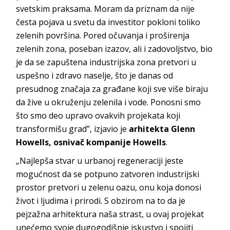
svetskim praksama. Moram da priznam da nije
česta pojava u svetu da investitor pokloni toliko
zelenih površina. Pored očuvanja i proširenja
zelenih zona, poseban izazov, ali i zadovoljstvo, bio
je da se zapuštena industrijska zona pretvori u
uspešno i zdravo naselje, što je danas od
presudnog značaja za građane koji sve više biraju
da žive u okruženju zelenila i vode. Ponosni smo
što smo deo upravo ovakvih projekata koji
transformišu grad”, izjavio je
arhitekta
Glenn
Howells, osnivač kompanije Howells
.
„Najlepša stvar u urbanoj regeneraciji jeste
mogućnost da se potpuno zatvoren industrijski
prostor pretvori u zelenu oazu, onu koja donosi
život i ljudima i prirodi. S obzirom na to da je
pejzažna arhitektura naša strast, u ovaj projekat
unećemo svoje dugogodišnje iskustvo i spojiti