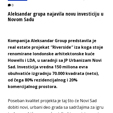
0
Aleksandar grupa najavila novu investiciju u
Novom Sadu
Kompanija Aleksandar Group predstavila je
real estate projekat ″Riverside″ iza koga stoje
renomirane londonske arhitektonske kuće
Howells i LDA, u saradnji sa JP Urbanizam Novi
Sad. Investicija vredna 150 miliona evra
obuhvatiće izgradnju 70.000 kvadrata (neto),
od čega 80% rezidencijalnog i 20%
komercijalnog prostora.
Poseban kvalitet projekta je taj što će Novi Sad
dobiti novi, urbani deo grada sa sadržajima za igru