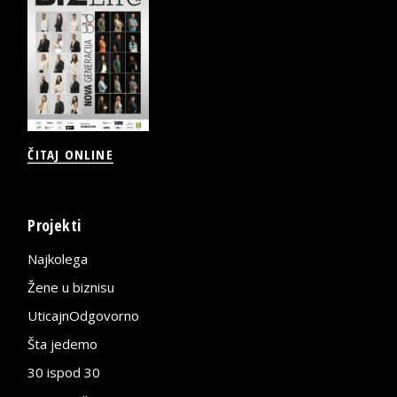
ČITAJ ONLINE
Projekti
Najkolega
Žene u biznisu
UticajnOdgovorno
Šta jedemo
30 ispod 30