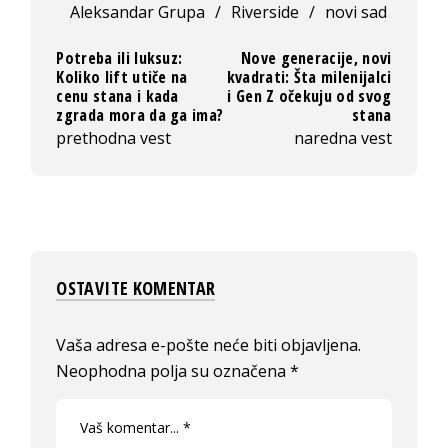
Aleksandar Grupa
/
Riverside
/
novi sad
Potreba ili luksuz:
Nove generacije, novi
Koliko lift utiče na
kvadrati: Šta milenijalci
cenu stana i kada
i Gen Z očekuju od svog
zgrada mora da ga ima?
stana
prethodna vest
naredna vest
OSTAVITE KOMENTAR
Vaša adresa e-pošte neće biti objavljena.
Neophodna polja su označena
*