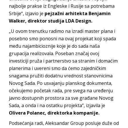
najbolje prakse iz Engleske i Rusije sa potrebama
Srbije“, izjavio je
pejzažni arhitekta Benjamin
Walker
, direktor studija LDA Design.
„U ovom trenutku radimo na izradi master plana i
posebno smo ponosni na ovaj projekat koji spada
među najambicioznije koje je do sada naša
grupacija realizovala. Poseban značaj ovoj
investiciji pruža i partnerstvo sa stranim i domaćim
planerima i uvereni smo da ćemo zajedničkim
snagama pružiti dodatnu vrednost stanovnicima
Novog Sada. Po usvajanju planskog dokumenta,
očekujemo početak rada, pre svega na uređenju
javno dostupnih prostora za sve građane Novog
Sada, a onda i na ostatku projekta”, izjavila je
Olivera Polanec, direktorka kompanije.
Podsećanja radi, Aleksandar Group posluje duže od