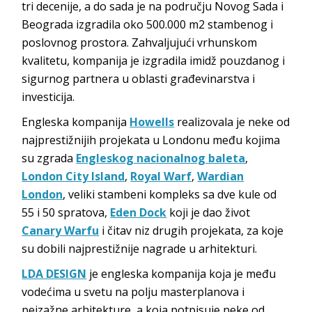
tri decenije, a do sada je na području Novog Sada i
Beograda izgradila oko 500.000 m2 stambenog i
poslovnog prostora. Zahvaljujući vrhunskom
kvalitetu, kompanija je izgradila imidž pouzdanog i
sigurnog partnera u oblasti građevinarstva i
investicija.
Engleska kompanija
Howells
realizovala je neke od
najprestižnijih projekata u Londonu među kojima
su zgrada
Engleskog nacionalnog baleta
,
London City Island
,
Royal Warf
,
Wardian
London
, veliki stambeni kompleks sa dve kule od
55 i 50 spratova,
Eden Dock
koji je dao život
Canary Warfu
i čitav niz drugih projekata, za koje
su dobili najprestižnije nagrade u arhitekturi.
LDA DESIGN
je engleska kompanija koja je među
vodećima u svetu na polju masterplanova i
pejzažne arhitekture, a koja potpisuje neke od