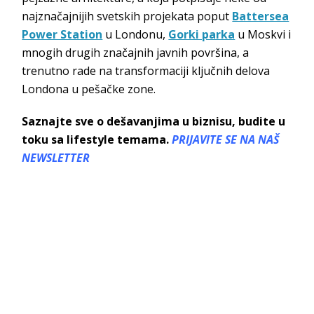
najznačajnijih svetskih projekata poput
Battersea
Power Station
u Londonu,
Gorki parka
u Moskvi i
mnogih drugih značajnih javnih površina, a
trenutno rade na transformaciji ključnih delova
Londona u pešačke zone.
Saznajte sve o dešavanjima u biznisu, budite u
toku sa lifestyle temama.
PRIJAVITE SE NA NAŠ
NEWSLETTER