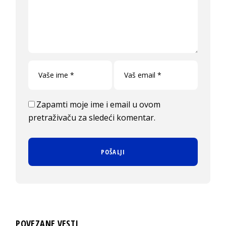
Zapamti moje ime i email u ovom
pretraživaču za sledeći komentar.
POVEZANE VESTI