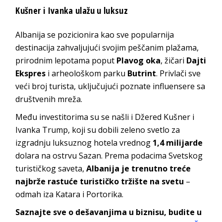
Kušner i Ivanka ulažu u luksuz
Albanija se pozicionira kao sve popularnija
destinacija zahvaljujući svojim peščanim plažama,
prirodnim lepotama poput
Plavog oka
, žičari
Dajti
Ekspres
i arheološkom parku
Butrint
. Privlači sve
veći broj turista, uključujući poznate influensere sa
društvenih mreža.
Među investitorima su se našli i Džered Kušner i
Ivanka Trump, koji su dobili zeleno svetlo za
izgradnju luksuznog hotela vrednog
1,4 milijarde
dolara na ostrvu Sazan. Prema podacima Svetskog
turističkog saveta,
Albanija je trenutno treće
najbrže rastuće turističko tržište na svetu
–
odmah iza Katara i Portorika.
Saznajte sve o dešavanjima u biznisu, budite u