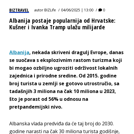
BIZTRAVEL
autor
BIZLife
04/06/2025 | 13:00
0
Albanija postaje popularnija od Hrvatske:
Kušner i Ivanka Tramp ulažu milijarde
Albanija
, nekada skriveni dragulj Evrope, danas
se suočava s eksplozivnim rastom turizma koji
bi mogao ozbiljno ugroziti održivost lokalnih
zajednica i prirodne sredine. Od 2015. godine
broj turista u zemlji se gotovo utrostručio, sa
tadašnjih 3 miliona na čak 10 miliona u 2023,
što je porast od 56% u odnosu na
pretpandemijski nivo.
Albanska vlada predviđa da će taj broj do 2030.
godine narasti na čak 30 miliona turista godišnje,