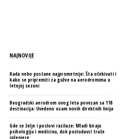
NAJNOVIJE
Kada nebo postane najprometnije: Šta očekivati i
kako se pripremiti za gužve na aerodromima u
letnjoj sezoni
Beogradski aerodrom ovog leta povezan sa 118
destinacija: Uvedeno osam novih direktnih linija
Gde se želje i poslovi razilaze: Mladi biraju
psihologiju i medicinu, dok poslodavci traže
inženjere