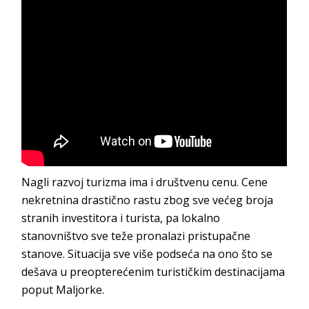
Nagli razvoj turizma ima i društvenu cenu. Cene
nekretnina drastično rastu zbog sve većeg broja
stranih investitora i turista, pa lokalno
stanovništvo sve teže pronalazi pristupačne
stanove. Situacija sve više podseća na ono što se
dešava u preopterećenim turističkim destinacijama
poput Maljorke.