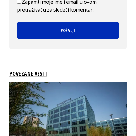
Zapamti moje ime i email u ovom
pretraživaču za sledeći komentar.
POVEZANE VESTI