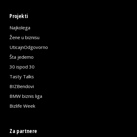
Projekti
Najkolega
Žene u biznisu
UticajnOdgovorno
Šta jedemo
30 ispod 30
Tasty Talks
BIZBendovi
BMW biznis liga
Bizlife Week
Za partnere