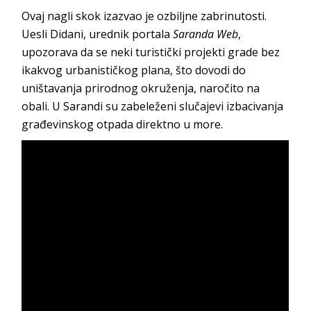
Ovaj nagli skok izazvao je ozbiljne zabrinutosti.
Uesli Didani, urednik portala
Saranda Web
,
upozorava da se neki turistički projekti grade bez
ikakvog urbanističkog plana, što dovodi do
uništavanja prirodnog okruženja, naročito na
obali. U Sarandi su zabeleženi slučajevi izbacivanja
građevinskog otpada direktno u more.