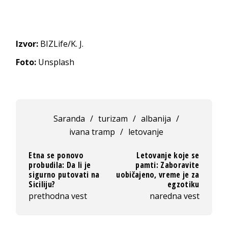
Izvor:
BIZLife/K. J.
Foto:
Unsplash
Saranda
/
turizam
/
albanija
/
ivana tramp
/
letovanje
Etna se ponovo
Letovanje koje se
probudila: Da li je
pamti: Zaboravite
sigurno putovati na
uobičajeno, vreme je za
Siciliju?
egzotiku
prethodna vest
naredna vest