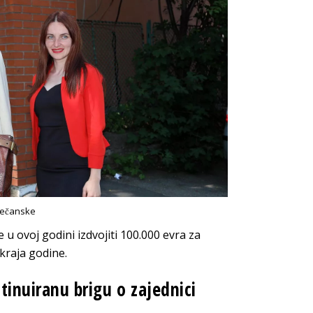
večanske
 u ovoj godini izdvojiti 100.000 evra za
kraja godine.
nuiranu brigu o zajednici