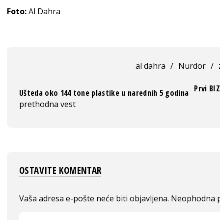
Foto:
Al Dahra
al dahra
/
Nurdor
/
Prvi BI
Ušteda oko 144 tone plastike u narednih 5 godina
prethodna vest
OSTAVITE KOMENTAR
Vaša adresa e-pošte neće biti objavljena.
Neophodna p