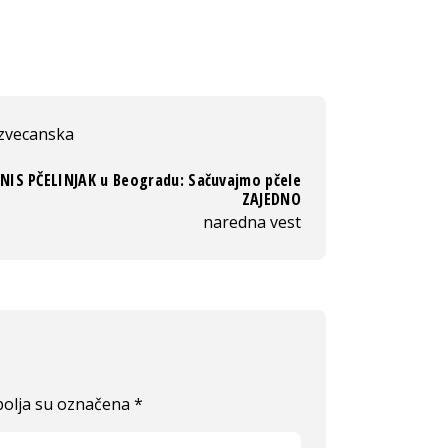
zvecanska
ZNIS PČELINJAK u Beogradu: Sačuvajmo pčele
ZAJEDNO
naredna vest
olja su označena
*