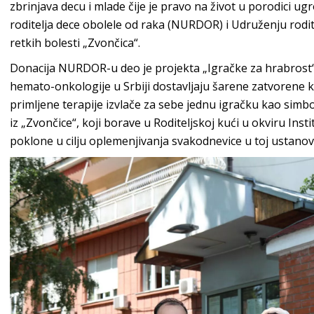
zbrinjava decu i mlade čije je pravo na život u porodici 
roditelja dece obolele od raka (NURDOR) i Udruženju rodit
retkih bolesti „Zvončica“.
Donacija NURDOR-u deo je projekta „Igračke za hrabrost“, 
hemato-onkologije u Srbiji dostavljaju šarene zatvorene k
primljene terapije izvlače za sebe jednu igračku kao simbo
iz „Zvončice“, koji borave u Roditeljskoj kući u okviru Inst
poklone u cilju oplemenjivanja svakodnevice u toj ustanovi