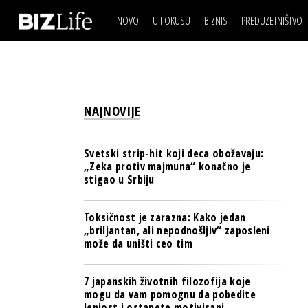
NOVO
U FOKUSU
BIZNIS
PREDUZETNIŠTVO
IZJAVA DANA
BIZNIS SCENA
VIDEO
REAL ESTATE
IZJAVA DANA
BIZNIS SCENA
BREND I KOMUNIKACI
VIDEO
REAL ESTATE
ESG & ENERGY
NAJNOVIJE
BREND I KOMUNIKACI
BANKE
ESG & ENERGY
OSIGURANJE
Svetski strip-hit koji deca obožavaju:
BANKE
„Zeka protiv majmuna“ konačno je
TECH I AI
stigao u Srbiju
OSIGURANJE
BIZNIS & SPORT
TECH I AI
Toksičnost je zarazna: Kako jedan
PULS REGIONA
„briljantan, ali nepodnošljiv“ zaposleni
BIZNIS & SPORT
može da uništi ceo tim
NOVO NA RAFU
PULS REGIONA
7 japanskih životnih filozofija koje
NOVO NA RAFU
mogu da vam pomognu da pobedite
lenjost i ostanete motivisani