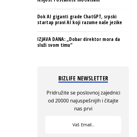
Dok AI giganti grade ChatGPT, srpski
startap pravi AI koji razume naše jezike
IZJAVA DANA: „Dobar direktor mora da
služi svom timu“
BIZLIFE NEWSLETTER
Pridružite se poslovnoj zajednici
od 20000 najuspešnijih i čitajte
nas prvi