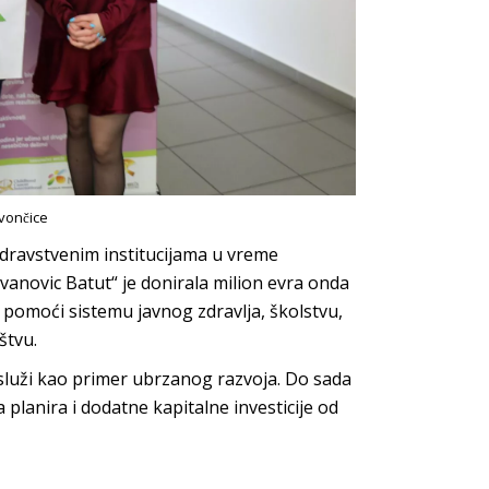
vončice
ravstvenim institucijama u vreme
ovanovic Batut“ je donirala milion evra onda
 pomoći sistemu javnog zdravlja, školstvu,
štvu.
 služi kao primer ubrzanog razvoja. Do sada
 planira i dodatne kapitalne investicije od