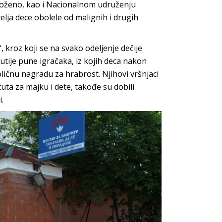
ugroženo, kao i Nacionalnom udruženju
elja dece obolele od malignih i drugih
kroz koji se na svako odeljenje dečije
utije pune igračaka, iz kojih deca nakon
ličnu nagradu za hrabrost. Njihovi vršnjaci
ituta za majku i dete, takođe su dobili
.