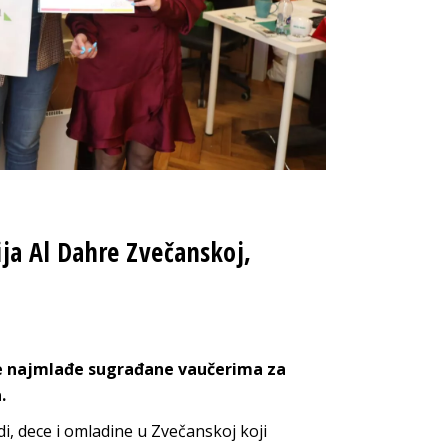
ija Al Dahre Zvečanskoj,
e najmlađe sugrađane vaučerima za
.
i, dece i omladine u Zvečanskoj koji