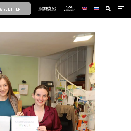
WSLETTER
E/SCHOOL
E/SCHOOL
A
A