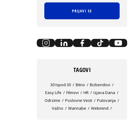
PRIJAVI SE
TAGOVI
30 Ispod 30
Bitno
Bizbendovi
Easy Life
Filmovi
HR
Izjava Dana
Odrzime
Poslovne Vesti
Putovanja
Važno
Wannabe
Webmind