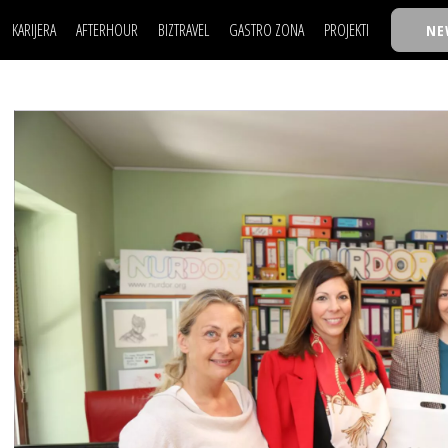
KARIJERA
AFTERHOUR
BIZTRAVEL
GASTRO ZONA
PROJEKTI
NE
POSAO
FILM I SCENA
NAJKOLEGA
LJUDI (HR)
KNJIGE
TASTY TALKS
POSAO
FILM I SCENA
NAJKOLEGA
JE
MOJ UGAO
AUTO SVET
30 ISPOD 30
LJUDI (HR)
KNJIGE
TASTY TALKS
USAVRŠAVANJE
STIL
BACK TO OFFIC
JE
MOJ UGAO
AUTO SVET
30 ISPOD 30
KNOW-HOW
WELLBEING
BIZBENDOVI
USAVRŠAVANJE
STIL
BACK TO OFFIC
BIZKOLEGIJUM
KNOW-HOW
WELLBEING
BIZBENDOVI
BMW BIZNIS LIG
BIZKOLEGIJUM
BIZLIFE WEEK
BMW BIZNIS LIG
IZJAVA GODINE
BIZLIFE WEEK
IZJAVA GODINE